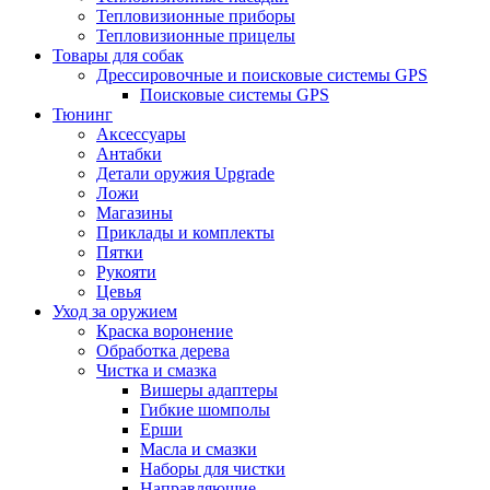
Тепловизионные приборы
Тепловизионные прицелы
Товары для собак
Дрессировочные и поисковые системы GPS
Поисковые системы GPS
Тюнинг
Аксессуары
Антабки
Детали оружия Upgrade
Ложи
Магазины
Приклады и комплекты
Пятки
Рукояти
Цевья
Уход за оружием
Краска воронение
Обработка дерева
Чистка и смазка
Вишеры адаптеры
Гибкие шомполы
Ерши
Масла и смазки
Наборы для чистки
Направляющие