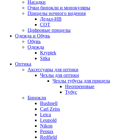
Насадки
Очки бинокли и монокуляры
Прицелы ночного видения
Дедал-НВ
СОТ
Цифровые прицелы
Одежда и Обувь
Обувь
Одежда
Kryptek
Sitka
Оптика
Аксессуары для оптики
Чехлы для оптики
Чехлы тубусы для прицела
Неопреновые
Тубус
Бинокли
Bushnell
Carl Zeiss
Leica
Leupold
Nikon
Pentax
Redfield