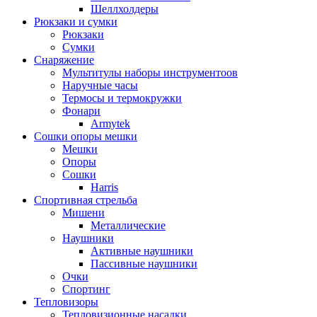
Шеллхолдеры
Рюкзаки и сумки
Рюкзаки
Сумки
Снаряжение
Мультитулы наборы инструментоов
Наручные часы
Термосы и термокружки
Фонари
Armytek
Сошки опоры мешки
Мешки
Опоры
Сошки
Harris
Спортивная стрельба
Мишени
Металлические
Наушники
Активные наушники
Пассивные наушники
Очки
Спортинг
Тепловизоры
Тепловизионные насадки