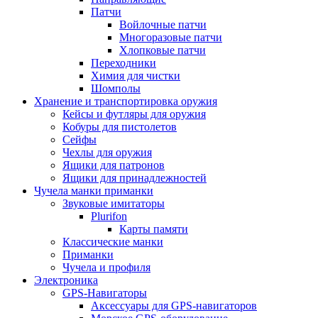
Патчи
Войлочные патчи
Многоразовые патчи
Хлопковые патчи
Переходники
Химия для чистки
Шомполы
Хранение и транспортировка оружия
Кейсы и футляры для оружия
Кобуры для пистолетов
Сейфы
Чехлы для оружия
Ящики для патронов
Ящики для принадлежностей
Чучела манки приманки
Звуковые имитаторы
Plurifon
Карты памяти
Классические манки
Приманки
Чучела и профиля
Электроника
GPS-Навигаторы
Аксессуары для GPS-навигаторов