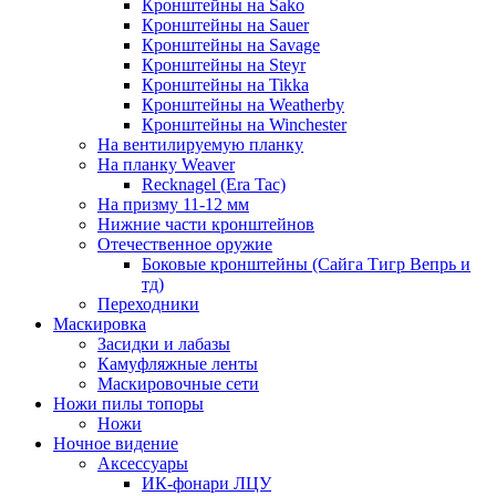
Кронштейны на Sako
Кронштейны на Sauer
Кронштейны на Savage
Кронштейны на Steyr
Кронштейны на Tikka
Кронштейны на Weatherby
Кронштейны на Winchester
На вентилируемую планку
На планку Weaver
Recknagel (Era Tac)
На призму 11-12 мм
Нижние части кронштейнов
Отечественное оружие
Боковые кронштейны (Сайга Тигр Вепрь и
тд)
Переходники
Маскировка
Засидки и лабазы
Камуфляжные ленты
Маскировочные сети
Ножи пилы топоры
Ножи
Ночное видение
Аксессуары
ИК-фонари ЛЦУ