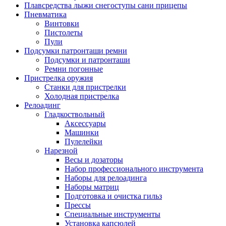
Плавсредства лыжи снегоступы сани прицепы
Пневматика
Винтовки
Пистолеты
Пули
Подсумки патронташи ремни
Подсумки и патронташи
Ремни погонные
Пристрелка оружия
Станки для пристрелки
Холодная пристрелка
Релоадинг
Гладкоствольный
Аксессуары
Машинки
Пулелейки
Нарезной
Весы и дозаторы
Набор профессионального инструмента
Наборы для релоадинга
Наборы матриц
Подготовка и очистка гильз
Прессы
Специальные инструменты
Установка капсюлей