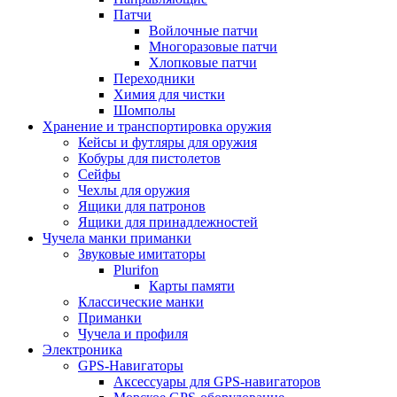
Патчи
Войлочные патчи
Многоразовые патчи
Хлопковые патчи
Переходники
Химия для чистки
Шомполы
Хранение и транспортировка оружия
Кейсы и футляры для оружия
Кобуры для пистолетов
Сейфы
Чехлы для оружия
Ящики для патронов
Ящики для принадлежностей
Чучела манки приманки
Звуковые имитаторы
Plurifon
Карты памяти
Классические манки
Приманки
Чучела и профиля
Электроника
GPS-Навигаторы
Аксессуары для GPS-навигаторов