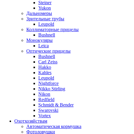
Steiner
Yukon
Дальномеры
Зрительные трубы
Leupold
Коллиматорные прицелы
Bushnell
Монокуляры
Leica
Оптические прицелы
Bushnell
Carl Zeiss
Hakko
Kahles
Leupold
Nightforce
Nikko Stirling
Nikon
Redfield
Schmidt & Bender
Swarovski
Vortex
Охотхозяйствам
Автоматическая кормушка
Фотоловушки