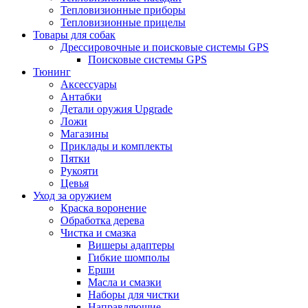
Тепловизионные приборы
Тепловизионные прицелы
Товары для собак
Дрессировочные и поисковые системы GPS
Поисковые системы GPS
Тюнинг
Аксессуары
Антабки
Детали оружия Upgrade
Ложи
Магазины
Приклады и комплекты
Пятки
Рукояти
Цевья
Уход за оружием
Краска воронение
Обработка дерева
Чистка и смазка
Вишеры адаптеры
Гибкие шомполы
Ерши
Масла и смазки
Наборы для чистки
Направляющие