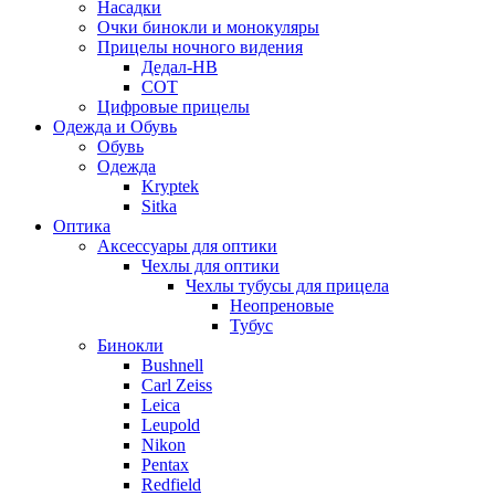
Насадки
Очки бинокли и монокуляры
Прицелы ночного видения
Дедал-НВ
СОТ
Цифровые прицелы
Одежда и Обувь
Обувь
Одежда
Kryptek
Sitka
Оптика
Аксессуары для оптики
Чехлы для оптики
Чехлы тубусы для прицела
Неопреновые
Тубус
Бинокли
Bushnell
Carl Zeiss
Leica
Leupold
Nikon
Pentax
Redfield