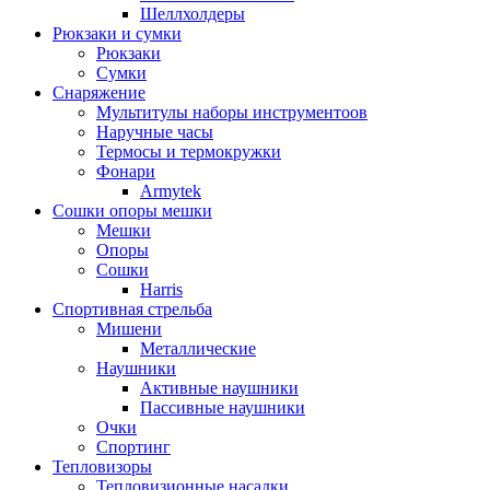
Шеллхолдеры
Рюкзаки и сумки
Рюкзаки
Сумки
Снаряжение
Мультитулы наборы инструментоов
Наручные часы
Термосы и термокружки
Фонари
Armytek
Сошки опоры мешки
Мешки
Опоры
Сошки
Harris
Спортивная стрельба
Мишени
Металлические
Наушники
Активные наушники
Пассивные наушники
Очки
Спортинг
Тепловизоры
Тепловизионные насадки