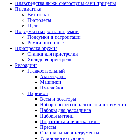
Плавсредства лыжи снегоступы сани прицепы
Пневматика
Винтовки
Пистолеты
Пули
Подсумки патронташи ремни
Подсумки и патронташи
Ремни погонные
Пристрелка оружия
Станки для пристрелки
Холодная пристрелка
Релоадинг
Гладкоствольный
Аксессуары
Машинки
Пулелейки
Нарезной
Весы и дозаторы
Набор профессионального инструмента
Наборы для релоадинга
Наборы матриц
Подготовка и очистка гильз
Прессы
Специальные инструменты
Установка капсюлей