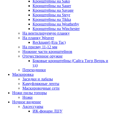
Кронштейны на Sako
Кронштейны на Sauer
Кронштейны на Savage
Кронштейны на Steyr
Кронштейны на Tikka
Кронштейны на Weatherby
Кронштейны на Winchester
На вентилируемую планку
На планку Weaver
Recknagel (Era Tac)
На призму 11-12 мм
Нижние части кронштейнов
Отечественное оружие
Боковые кронштейны (Сайга Тигр Вепрь и
тд)
Переходники
Маскировка
Засидки и лабазы
Камуфляжные ленты
Маскировочные сети
Ножи пилы топоры
Ножи
Ночное видение
Аксессуары
ИК-фонари ЛЦУ