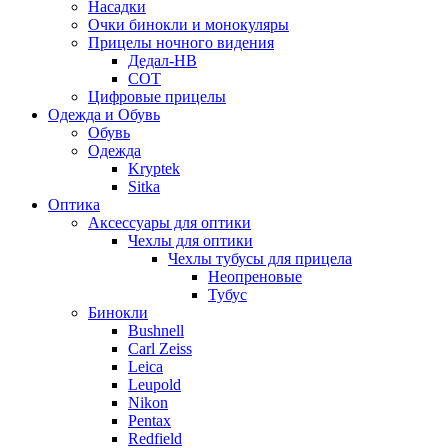
Насадки
Очки бинокли и монокуляры
Прицелы ночного видения
Дедал-НВ
СОТ
Цифровые прицелы
Одежда и Обувь
Обувь
Одежда
Kryptek
Sitka
Оптика
Аксессуары для оптики
Чехлы для оптики
Чехлы тубусы для прицела
Неопреновые
Тубус
Бинокли
Bushnell
Carl Zeiss
Leica
Leupold
Nikon
Pentax
Redfield