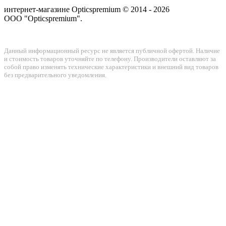
интернет-магазине Opticspremium © 2014 - 2026
ООО "Opticspremium".
Данный информационный ресурс не является публичной офертой. Наличие
и стоимость товаров уточняйте по телефону. Производители оставляют за
собой право изменять технические характеристики и внешний вид товаров
без предварительного уведомления.