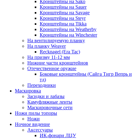
Кронштейны на Sako
Кронштейны на Sauer
Кронштейны на Savage
Кронштейны на Steyr
Кронштейны на Tikka
Кронштейны на Weatherby
Кронштейны на Winchester
На вентилируемую планку
На планку Weaver
Recknagel (Era Tac)
На призму 11-12 мм
Нижние части кронштейнов
Отечественное оружие
Боковые кронштейны (Сайга Тигр Вепрь и
тд)
Переходники
Маскировка
Засидки и лабазы
Камуфляжные ленты
Маскировочные сети
Ножи пилы топоры
Ножи
Ночное видение
Аксессуары
ИК-фонари ЛЦУ