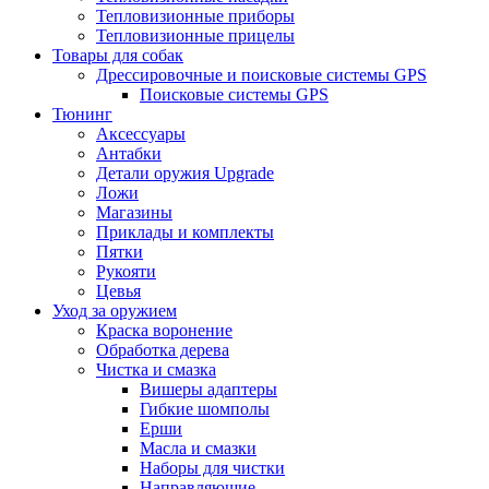
Тепловизионные приборы
Тепловизионные прицелы
Товары для собак
Дрессировочные и поисковые системы GPS
Поисковые системы GPS
Тюнинг
Аксессуары
Антабки
Детали оружия Upgrade
Ложи
Магазины
Приклады и комплекты
Пятки
Рукояти
Цевья
Уход за оружием
Краска воронение
Обработка дерева
Чистка и смазка
Вишеры адаптеры
Гибкие шомполы
Ерши
Масла и смазки
Наборы для чистки
Направляющие