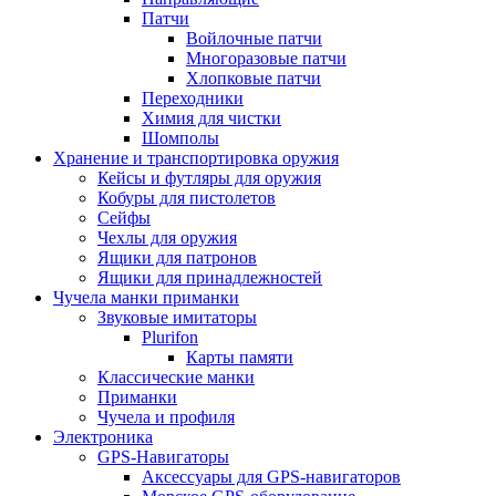
Патчи
Войлочные патчи
Многоразовые патчи
Хлопковые патчи
Переходники
Химия для чистки
Шомполы
Хранение и транспортировка оружия
Кейсы и футляры для оружия
Кобуры для пистолетов
Сейфы
Чехлы для оружия
Ящики для патронов
Ящики для принадлежностей
Чучела манки приманки
Звуковые имитаторы
Plurifon
Карты памяти
Классические манки
Приманки
Чучела и профиля
Электроника
GPS-Навигаторы
Аксессуары для GPS-навигаторов