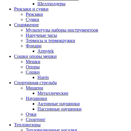
Шеллхолдеры
Рюкзаки и сумки
Рюкзаки
Сумки
Снаряжение
Мультитулы наборы инструментоов
Наручные часы
Термосы и термокружки
Фонари
Armytek
Сошки опоры мешки
Мешки
Опоры
Сошки
Harris
Спортивная стрельба
Мишени
Металлические
Наушники
Активные наушники
Пассивные наушники
Очки
Спортинг
Тепловизоры
Тепловизионные насадки