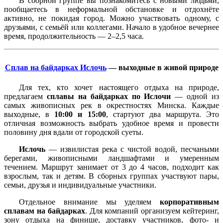
В сборной группе вы познакомитесь с новыми людьми,
пообщаетесь в неформальной обстановке и отдохнёте
активно, не покидая город. Можно участвовать одному, с
друзьями, с семьёй или коллегами. Начало в удобное вечернее
время, продолжительность — 2–2,5 часа.
Сплав на байдарках Ислочь
— выходные в живой природе
Для тех, кто хочет настоящего отдыха на природе,
предлагаем
сплавы на байдарках по Ислочи
— одной из
самых живописных рек в окрестностях Минска. Каждые
выходные, в
10:00 и 15:00
, стартуют два маршрута. Это
отличная возможность выбрать удобное время и провести
половину дня вдали от городской суеты.
Ислочь
— извилистая река с чистой водой, песчаными
берегами, живописными ландшафтами и умеренным
течением. Маршрут занимает от 3 до 4 часов, подходит как
взрослым, так и детям. В сборных группах участвуют пары,
семьи, друзья и индивидуальные участники.
Отдельное внимание мы уделяем
корпоративным
сплавам на байдарках
. Для компаний организуем кейтеринг,
зону отдыха на финише, доставку участников, фото- и