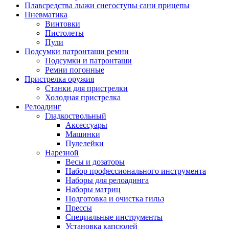
Плавсредства лыжи снегоступы сани прицепы
Пневматика
Винтовки
Пистолеты
Пули
Подсумки патронташи ремни
Подсумки и патронташи
Ремни погонные
Пристрелка оружия
Станки для пристрелки
Холодная пристрелка
Релоадинг
Гладкоствольный
Аксессуары
Машинки
Пулелейки
Нарезной
Весы и дозаторы
Набор профессионального инструмента
Наборы для релоадинга
Наборы матриц
Подготовка и очистка гильз
Прессы
Специальные инструменты
Установка капсюлей