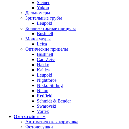
Steiner
Yukon
Дальномеры
Зрительные трубы
Leupold
Коллиматорные прицелы
Bushnell
Монокуляры
Leica
Оптические прицелы
Bushnell
Carl Zeiss
Hakko
Kahles
Leupold
Nightforce
Nikko Stirling
Nikon
Redfield
Schmidt & Bender
Swarovski
Vortex
Охотхозяйствам
Автоматическая кормушка
Фотоловушки