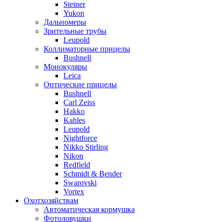
Steiner
Yukon
Дальномеры
Зрительные трубы
Leupold
Коллиматорные прицелы
Bushnell
Монокуляры
Leica
Оптические прицелы
Bushnell
Carl Zeiss
Hakko
Kahles
Leupold
Nightforce
Nikko Stirling
Nikon
Redfield
Schmidt & Bender
Swarovski
Vortex
Охотхозяйствам
Автоматическая кормушка
Фотоловушки