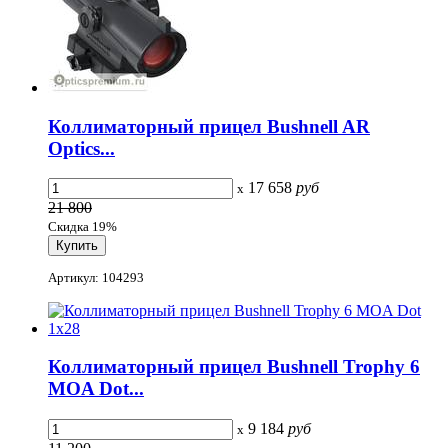
Коллиматорный прицел Bushnell AR
Optics...
17 658
руб
x
21 800
Скидка 19%
Артикул: 104293
Коллиматорный прицел Bushnell Trophy 6
MOA Dot...
9 184
руб
x