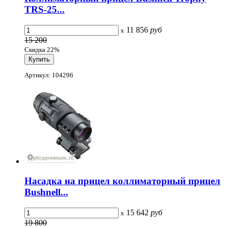
TRS-25...
11 856
руб
x
15 200
Скидка 22%
Артикул: 104296
Насадка на прицел коллиматорный прицел
Bushnell...
15 642
руб
x
19 800