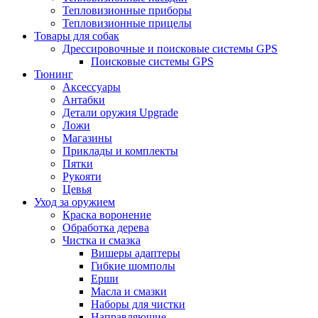
Тепловизионные приборы
Тепловизионные прицелы
Товары для собак
Дрессировочные и поисковые системы GPS
Поисковые системы GPS
Тюнинг
Аксессуары
Антабки
Детали оружия Upgrade
Ложи
Магазины
Приклады и комплекты
Пятки
Рукояти
Цевья
Уход за оружием
Краска воронение
Обработка дерева
Чистка и смазка
Вишеры адаптеры
Гибкие шомполы
Ерши
Масла и смазки
Наборы для чистки
Направляющие