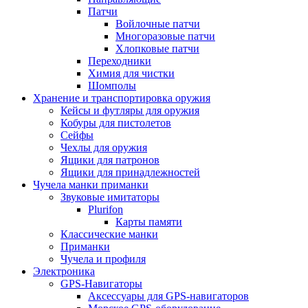
Патчи
Войлочные патчи
Многоразовые патчи
Хлопковые патчи
Переходники
Химия для чистки
Шомполы
Хранение и транспортировка оружия
Кейсы и футляры для оружия
Кобуры для пистолетов
Сейфы
Чехлы для оружия
Ящики для патронов
Ящики для принадлежностей
Чучела манки приманки
Звуковые имитаторы
Plurifon
Карты памяти
Классические манки
Приманки
Чучела и профиля
Электроника
GPS-Навигаторы
Аксессуары для GPS-навигаторов