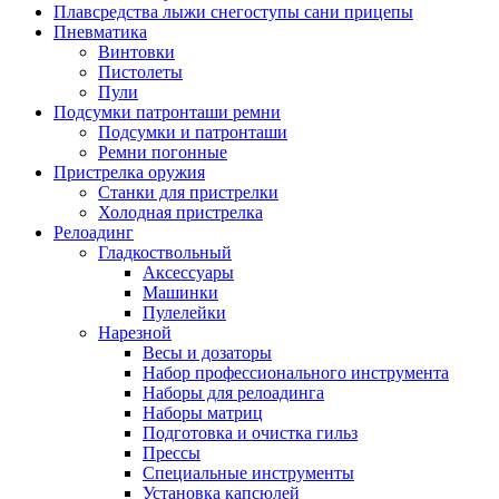
Плавсредства лыжи снегоступы сани прицепы
Пневматика
Винтовки
Пистолеты
Пули
Подсумки патронташи ремни
Подсумки и патронташи
Ремни погонные
Пристрелка оружия
Станки для пристрелки
Холодная пристрелка
Релоадинг
Гладкоствольный
Аксессуары
Машинки
Пулелейки
Нарезной
Весы и дозаторы
Набор профессионального инструмента
Наборы для релоадинга
Наборы матриц
Подготовка и очистка гильз
Прессы
Специальные инструменты
Установка капсюлей