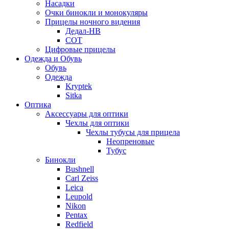
Насадки
Очки бинокли и монокуляры
Прицелы ночного видения
Дедал-НВ
СОТ
Цифровые прицелы
Одежда и Обувь
Обувь
Одежда
Kryptek
Sitka
Оптика
Аксессуары для оптики
Чехлы для оптики
Чехлы тубусы для прицела
Неопреновые
Тубус
Бинокли
Bushnell
Carl Zeiss
Leica
Leupold
Nikon
Pentax
Redfield