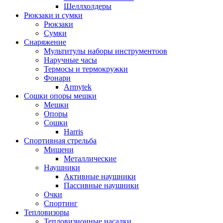
Шеллхолдеры
Рюкзаки и сумки
Рюкзаки
Сумки
Снаряжение
Мультитулы наборы инструментоов
Наручные часы
Термосы и термокружки
Фонари
Armytek
Сошки опоры мешки
Мешки
Опоры
Сошки
Harris
Спортивная стрельба
Мишени
Металлические
Наушники
Активные наушники
Пассивные наушники
Очки
Спортинг
Тепловизоры
Тепловизионные насадки