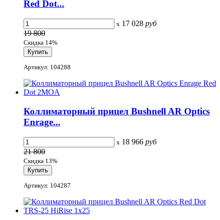
Red Dot...
17 028
руб
x
19 800
Скидка 14%
Артикул: 104288
Коллиматорный прицел Bushnell AR Optics
Enrage...
18 966
руб
x
21 800
Скидка 13%
Артикул: 104287