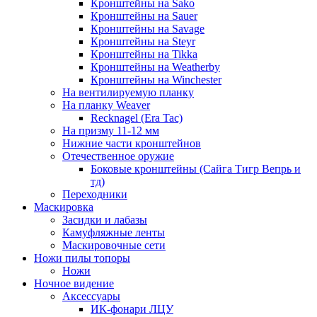
Кронштейны на Sako
Кронштейны на Sauer
Кронштейны на Savage
Кронштейны на Steyr
Кронштейны на Tikka
Кронштейны на Weatherby
Кронштейны на Winchester
На вентилируемую планку
На планку Weaver
Recknagel (Era Tac)
На призму 11-12 мм
Нижние части кронштейнов
Отечественное оружие
Боковые кронштейны (Сайга Тигр Вепрь и
тд)
Переходники
Маскировка
Засидки и лабазы
Камуфляжные ленты
Маскировочные сети
Ножи пилы топоры
Ножи
Ночное видение
Аксессуары
ИК-фонари ЛЦУ