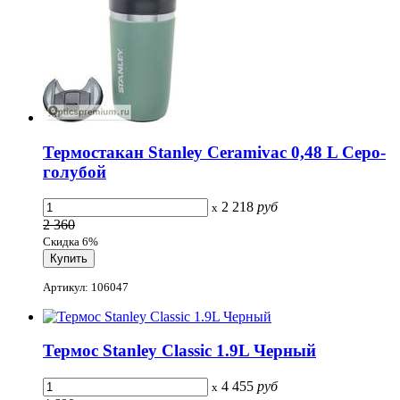
Термостакан Stanley Ceramivac 0,48 L Серо-
голубой
2 218
руб
x
2 360
Скидка 6%
Артикул: 106047
Термос Stanley Classic 1.9L Черный
4 455
руб
x