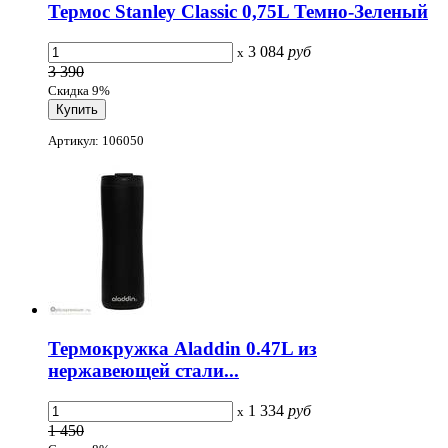
Термос Stanley Classic 0,75L Темно-Зеленый
3 084
руб
x
3 390
Скидка 9%
Артикул: 106050
Термокружка Aladdin 0.47L из
нержавеющей стали...
1 334
руб
x
1 450