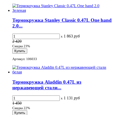
Термокружка Stanley Classic 0.47L One hand
2.0...
1 863
руб
x
2 420
Скидка 23%
Артикул: 106033
Термокружка Aladdin 0.47L из
нержавеющей стали...
1 131
руб
x
1 450
Скидка 22%