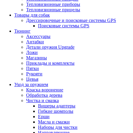
Тепловизионные приборы
Тепловизионные прицелы
Товары для собак
Дрессировочные и поисковые системы GPS
Поисковые системы GPS
Тюнинг
Аксессуары
Антабки
Детали оружия Upgrade
Ложи
Магазины
Приклады и комплекты
Пятки
Рукояти
Цевья
Уход за оружием
Краска воронение
Обработка дерева
Чистка и смазка
Вишеры адаптеры
Гибкие шомполы
Ерши
Масла и смазки
Наборы для чистки
Направляющие