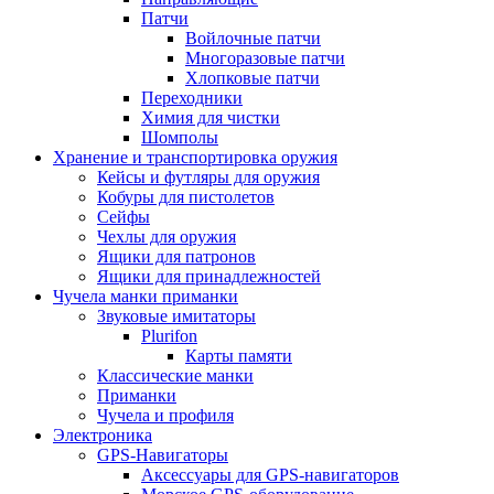
Патчи
Войлочные патчи
Многоразовые патчи
Хлопковые патчи
Переходники
Химия для чистки
Шомполы
Хранение и транспортировка оружия
Кейсы и футляры для оружия
Кобуры для пистолетов
Сейфы
Чехлы для оружия
Ящики для патронов
Ящики для принадлежностей
Чучела манки приманки
Звуковые имитаторы
Plurifon
Карты памяти
Классические манки
Приманки
Чучела и профиля
Электроника
GPS-Навигаторы
Аксессуары для GPS-навигаторов