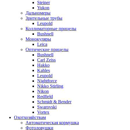
Steiner
Yukon
Дальномеры
Зрительные трубы
Leupold
Коллиматорные прицелы
Bushnell
Монокуляры
Leica
Оптические прицелы
Bushnell
Carl Zeiss
Hakko
Kahles
Leupold
Nightforce
Nikko Stirling
Nikon
Redfield
Schmidt & Bender
Swarovski
Vortex
Охотхозяйствам
Автоматическая кормушка
Фотоловушки