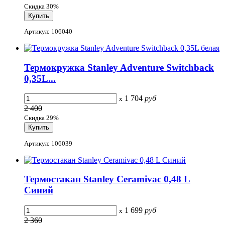
Скидка 30%
Артикул: 106040
Термокружка Stanley Adventure Switchback
0,35L...
1 704
руб
x
2 400
Скидка 29%
Артикул: 106039
Термостакан Stanley Ceramivac 0,48 L
Синий
1 699
руб
x
2 360