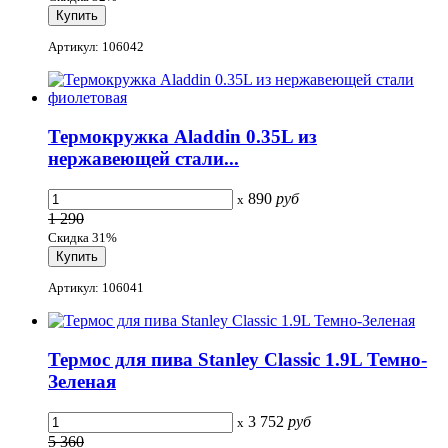
Артикул: 106042
Термокружка Aladdin 0.35L из
нержавеющей стали...
890
руб
x
1 290
Скидка 31%
Артикул: 106041
Термос для пива Stanley Classic 1.9L Темно-
Зеленая
3 752
руб
x
5 360