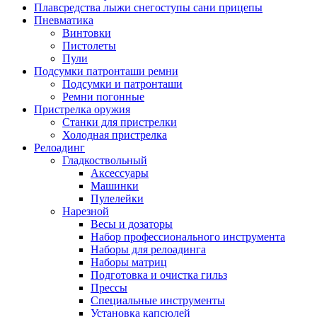
Плавсредства лыжи снегоступы сани прицепы
Пневматика
Винтовки
Пистолеты
Пули
Подсумки патронташи ремни
Подсумки и патронташи
Ремни погонные
Пристрелка оружия
Станки для пристрелки
Холодная пристрелка
Релоадинг
Гладкоствольный
Аксессуары
Машинки
Пулелейки
Нарезной
Весы и дозаторы
Набор профессионального инструмента
Наборы для релоадинга
Наборы матриц
Подготовка и очистка гильз
Прессы
Специальные инструменты
Установка капсюлей