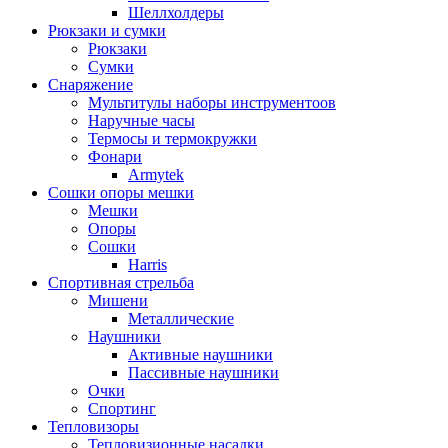
Шеллхолдеры
Рюкзаки и сумки
Рюкзаки
Сумки
Снаряжение
Мультитулы наборы инструментоов
Наручные часы
Термосы и термокружки
Фонари
Armytek
Сошки опоры мешки
Мешки
Опоры
Сошки
Harris
Спортивная стрельба
Мишени
Металлические
Наушники
Активные наушники
Пассивные наушники
Очки
Спортинг
Тепловизоры
Тепловизионные насадки