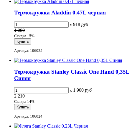
Термокружка Aladdin 0.47L черная
918
руб
x
1 080
Скидка 15%
Артикул: 106025
Термокружка Stanley Classic One Hand 0,35L
Синяя
1 900
руб
x
2 210
Скидка 14%
Артикул: 106024