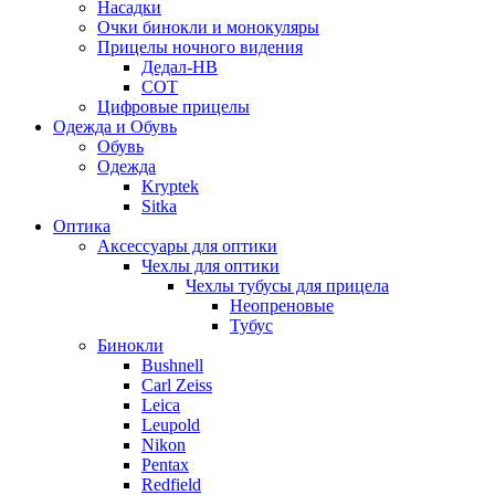
Насадки
Очки бинокли и монокуляры
Прицелы ночного видения
Дедал-НВ
СОТ
Цифровые прицелы
Одежда и Обувь
Обувь
Одежда
Kryptek
Sitka
Оптика
Аксессуары для оптики
Чехлы для оптики
Чехлы тубусы для прицела
Неопреновые
Тубус
Бинокли
Bushnell
Carl Zeiss
Leica
Leupold
Nikon
Pentax
Redfield