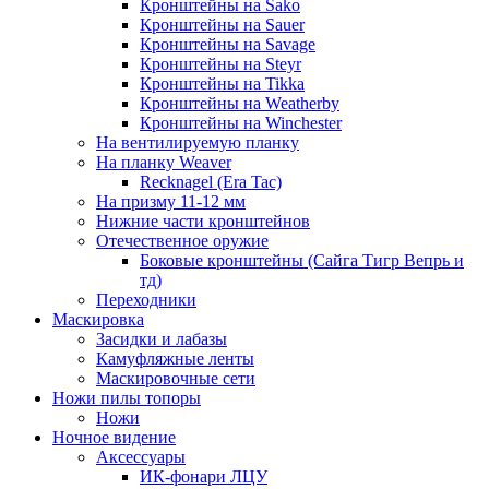
Кронштейны на Sako
Кронштейны на Sauer
Кронштейны на Savage
Кронштейны на Steyr
Кронштейны на Tikka
Кронштейны на Weatherby
Кронштейны на Winchester
На вентилируемую планку
На планку Weaver
Recknagel (Era Tac)
На призму 11-12 мм
Нижние части кронштейнов
Отечественное оружие
Боковые кронштейны (Сайга Тигр Вепрь и
тд)
Переходники
Маскировка
Засидки и лабазы
Камуфляжные ленты
Маскировочные сети
Ножи пилы топоры
Ножи
Ночное видение
Аксессуары
ИК-фонари ЛЦУ