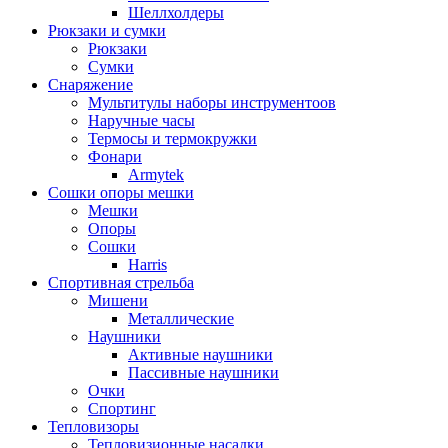
Шеллхолдеры
Рюкзаки и сумки
Рюкзаки
Сумки
Снаряжение
Мультитулы наборы инструментоов
Наручные часы
Термосы и термокружки
Фонари
Armytek
Сошки опоры мешки
Мешки
Опоры
Сошки
Harris
Спортивная стрельба
Мишени
Металлические
Наушники
Активные наушники
Пассивные наушники
Очки
Спортинг
Тепловизоры
Тепловизионные насадки