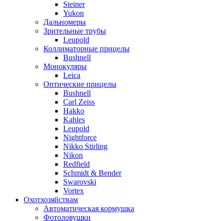
Steiner
Yukon
Дальномеры
Зрительные трубы
Leupold
Коллиматорные прицелы
Bushnell
Монокуляры
Leica
Оптические прицелы
Bushnell
Carl Zeiss
Hakko
Kahles
Leupold
Nightforce
Nikko Stirling
Nikon
Redfield
Schmidt & Bender
Swarovski
Vortex
Охотхозяйствам
Автоматическая кормушка
Фотоловушки