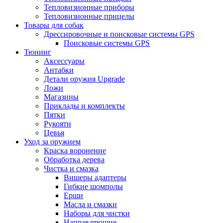
Тепловизионные приборы
Тепловизионные прицелы
Товары для собак
Дрессировочные и поисковые системы GPS
Поисковые системы GPS
Тюнинг
Аксессуары
Антабки
Детали оружия Upgrade
Ложи
Магазины
Приклады и комплекты
Пятки
Рукояти
Цевья
Уход за оружием
Краска воронение
Обработка дерева
Чистка и смазка
Вишеры адаптеры
Гибкие шомполы
Ерши
Масла и смазки
Наборы для чистки
Направляющие