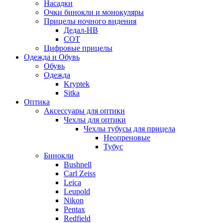
Насадки
Очки бинокли и монокуляры
Прицелы ночного видения
Дедал-НВ
СОТ
Цифровые прицелы
Одежда и Обувь
Обувь
Одежда
Kryptek
Sitka
Оптика
Аксессуары для оптики
Чехлы для оптики
Чехлы тубусы для прицела
Неопреновые
Тубус
Бинокли
Bushnell
Carl Zeiss
Leica
Leupold
Nikon
Pentax
Redfield