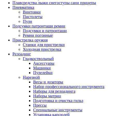
Плавсредства лыжи снегоступы сани прицепы
Пневматика
Винтовки
Пистолеты
Пули
Подсумки патронташи ремни
Подсумки и патронташи
Ремни погонные
Пристрелка оружия
Станки для пристрелки
Холодная пристрелка
Релоадинг
Гладкоствольный
Аксессуары
Машинки
Пулелейки
Нарезной
Весы и дозаторы
Набор профессионального инструмента
Наборы для релоадинга
Наборы матриц
Подготовка и очистка гильз
Прессы
Специальные инструменты
Установка капсюлей