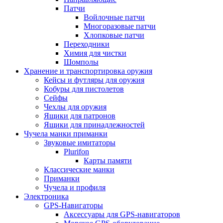
Патчи
Войлочные патчи
Многоразовые патчи
Хлопковые патчи
Переходники
Химия для чистки
Шомполы
Хранение и транспортировка оружия
Кейсы и футляры для оружия
Кобуры для пистолетов
Сейфы
Чехлы для оружия
Ящики для патронов
Ящики для принадлежностей
Чучела манки приманки
Звуковые имитаторы
Plurifon
Карты памяти
Классические манки
Приманки
Чучела и профиля
Электроника
GPS-Навигаторы
Аксессуары для GPS-навигаторов