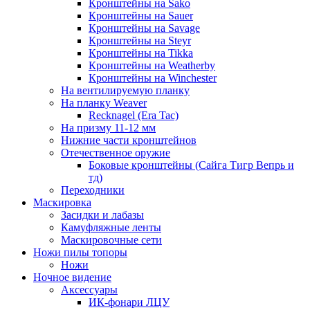
Кронштейны на Sako
Кронштейны на Sauer
Кронштейны на Savage
Кронштейны на Steyr
Кронштейны на Tikka
Кронштейны на Weatherby
Кронштейны на Winchester
На вентилируемую планку
На планку Weaver
Recknagel (Era Tac)
На призму 11-12 мм
Нижние части кронштейнов
Отечественное оружие
Боковые кронштейны (Сайга Тигр Вепрь и
тд)
Переходники
Маскировка
Засидки и лабазы
Камуфляжные ленты
Маскировочные сети
Ножи пилы топоры
Ножи
Ночное видение
Аксессуары
ИК-фонари ЛЦУ