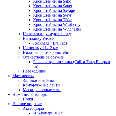
Кронштейны на Sako
Кронштейны на Sauer
Кронштейны на Savage
Кронштейны на Steyr
Кронштейны на Tikka
Кронштейны на Weatherby
Кронштейны на Winchester
На вентилируемую планку
На планку Weaver
Recknagel (Era Tac)
На призму 11-12 мм
Нижние части кронштейнов
Отечественное оружие
Боковые кронштейны (Сайга Тигр Вепрь и
тд)
Переходники
Маскировка
Засидки и лабазы
Камуфляжные ленты
Маскировочные сети
Ножи пилы топоры
Ножи
Ночное видение
Аксессуары
ИК-фонари ЛЦУ