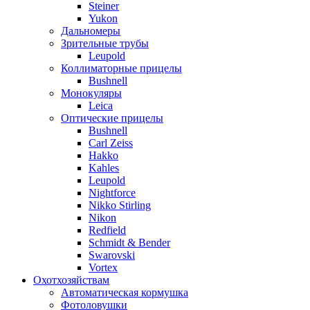
Steiner
Yukon
Дальномеры
Зрительные трубы
Leupold
Коллиматорные прицелы
Bushnell
Монокуляры
Leica
Оптические прицелы
Bushnell
Carl Zeiss
Hakko
Kahles
Leupold
Nightforce
Nikko Stirling
Nikon
Redfield
Schmidt & Bender
Swarovski
Vortex
Охотхозяйствам
Автоматическая кормушка
Фотоловушки