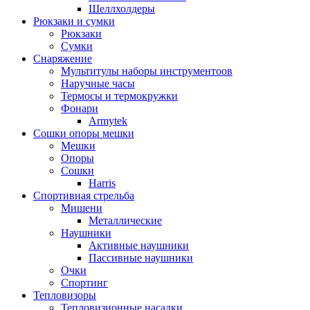
Шеллхолдеры
Рюкзаки и сумки
Рюкзаки
Сумки
Снаряжение
Мультитулы наборы инструментоов
Наручные часы
Термосы и термокружки
Фонари
Armytek
Сошки опоры мешки
Мешки
Опоры
Сошки
Harris
Спортивная стрельба
Мишени
Металлические
Наушники
Активные наушники
Пассивные наушники
Очки
Спортинг
Тепловизоры
Тепловизионные насадки