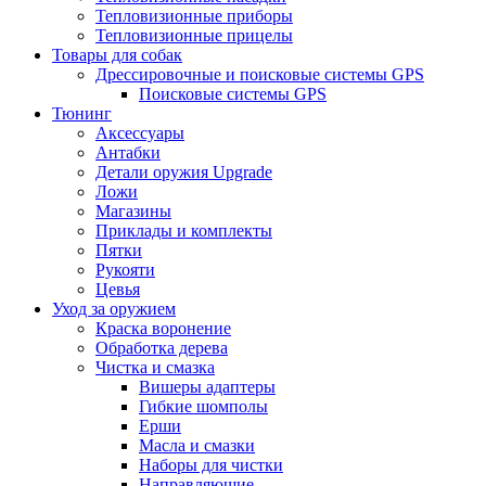
Тепловизионные приборы
Тепловизионные прицелы
Товары для собак
Дрессировочные и поисковые системы GPS
Поисковые системы GPS
Тюнинг
Аксессуары
Антабки
Детали оружия Upgrade
Ложи
Магазины
Приклады и комплекты
Пятки
Рукояти
Цевья
Уход за оружием
Краска воронение
Обработка дерева
Чистка и смазка
Вишеры адаптеры
Гибкие шомполы
Ерши
Масла и смазки
Наборы для чистки
Направляющие