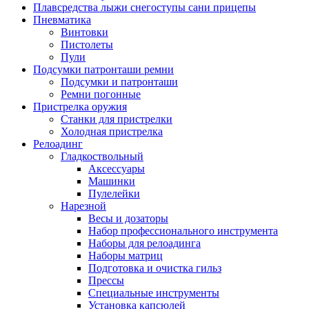
Плавсредства лыжи снегоступы сани прицепы
Пневматика
Винтовки
Пистолеты
Пули
Подсумки патронташи ремни
Подсумки и патронташи
Ремни погонные
Пристрелка оружия
Станки для пристрелки
Холодная пристрелка
Релоадинг
Гладкоствольный
Аксессуары
Машинки
Пулелейки
Нарезной
Весы и дозаторы
Набор профессионального инструмента
Наборы для релоадинга
Наборы матриц
Подготовка и очистка гильз
Прессы
Специальные инструменты
Установка капсюлей