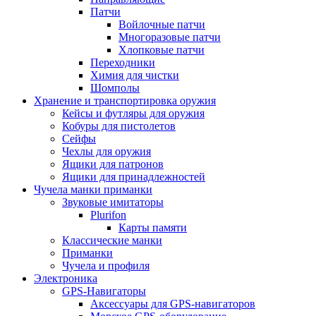
Патчи
Войлочные патчи
Многоразовые патчи
Хлопковые патчи
Переходники
Химия для чистки
Шомполы
Хранение и транспортировка оружия
Кейсы и футляры для оружия
Кобуры для пистолетов
Сейфы
Чехлы для оружия
Ящики для патронов
Ящики для принадлежностей
Чучела манки приманки
Звуковые имитаторы
Plurifon
Карты памяти
Классические манки
Приманки
Чучела и профиля
Электроника
GPS-Навигаторы
Аксессуары для GPS-навигаторов