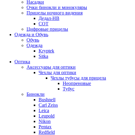
Насадки
Очки бинокли и монокуляры
Прицелы ночного видения
Дедал-НВ
СОТ
Цифровые прицелы
Одежда и Обувь
Обувь
Одежда
Kryptek
Sitka
Оптика
Аксессуары для оптики
Чехлы для оптики
Чехлы тубусы для прицела
Неопреновые
Тубус
Бинокли
Bushnell
Carl Zeiss
Leica
Leupold
Nikon
Pentax
Redfield