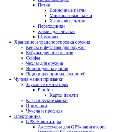
Патчи
Войлочные патчи
Многоразовые патчи
Хлопковые патчи
Переходники
Химия для чистки
Шомполы
Хранение и транспортировка оружия
Кейсы и футляры для оружия
Кобуры для пистолетов
Сейфы
Чехлы для оружия
Ящики для патронов
Ящики для принадлежностей
Чучела манки приманки
Звуковые имитаторы
Plurifon
Карты памяти
Классические манки
Приманки
Чучела и профиля
Электроника
GPS-Навигаторы
Аксессуары для GPS-навигаторов