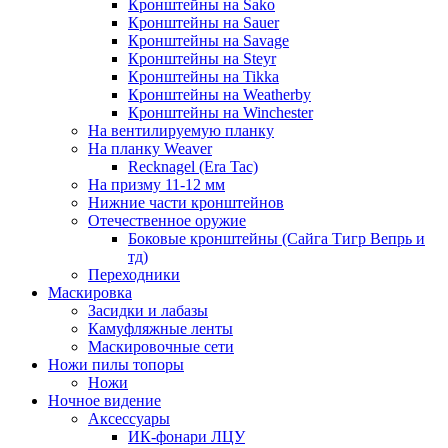
Кронштейны на Sako
Кронштейны на Sauer
Кронштейны на Savage
Кронштейны на Steyr
Кронштейны на Tikka
Кронштейны на Weatherby
Кронштейны на Winchester
На вентилируемую планку
На планку Weaver
Recknagel (Era Tac)
На призму 11-12 мм
Нижние части кронштейнов
Отечественное оружие
Боковые кронштейны (Сайга Тигр Вепрь и
тд)
Переходники
Маскировка
Засидки и лабазы
Камуфляжные ленты
Маскировочные сети
Ножи пилы топоры
Ножи
Ночное видение
Аксессуары
ИК-фонари ЛЦУ