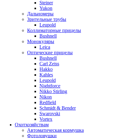
Steiner
Yukon
Дальномеры
Зрительные трубы
Leupold
Коллиматорные прицелы
Bushnell
Монокуляры
Leica
Оптические прицелы
Bushnell
Carl Zeiss
Hakko
Kahles
Leupold
Nightforce
Nikko Stirling
Nikon
Redfield
Schmidt & Bender
Swarovski
Vortex
Охотхозяйствам
Автоматическая кормушка
Фотоловушки