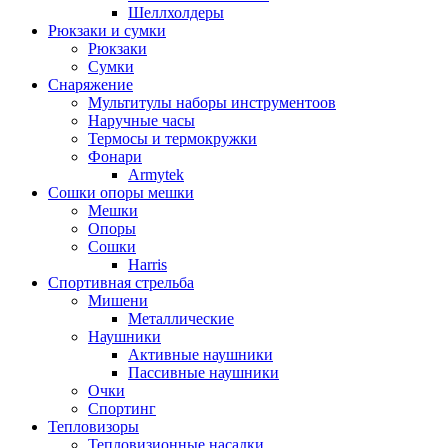
Шеллхолдеры
Рюкзаки и сумки
Рюкзаки
Сумки
Снаряжение
Мультитулы наборы инструментоов
Наручные часы
Термосы и термокружки
Фонари
Armytek
Сошки опоры мешки
Мешки
Опоры
Сошки
Harris
Спортивная стрельба
Мишени
Металлические
Наушники
Активные наушники
Пассивные наушники
Очки
Спортинг
Тепловизоры
Тепловизионные насадки