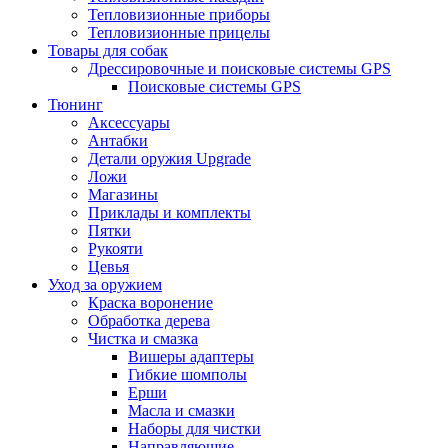
Тепловизионные приборы
Тепловизионные прицелы
Товары для собак
Дрессировочные и поисковые системы GPS
Поисковые системы GPS
Тюнинг
Аксессуары
Антабки
Детали оружия Upgrade
Ложи
Магазины
Приклады и комплекты
Пятки
Рукояти
Цевья
Уход за оружием
Краска воронение
Обработка дерева
Чистка и смазка
Вишеры адаптеры
Гибкие шомполы
Ерши
Масла и смазки
Наборы для чистки
Направляющие