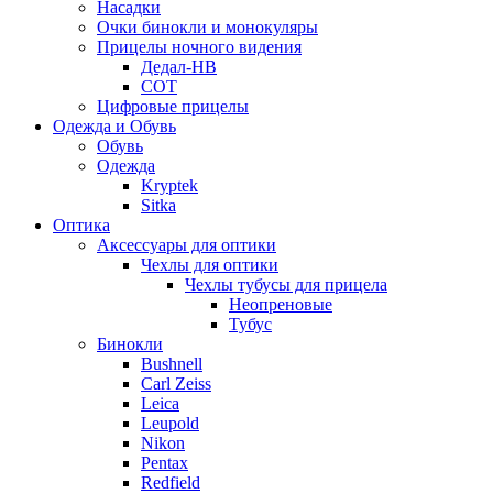
Насадки
Очки бинокли и монокуляры
Прицелы ночного видения
Дедал-НВ
СОТ
Цифровые прицелы
Одежда и Обувь
Обувь
Одежда
Kryptek
Sitka
Оптика
Аксессуары для оптики
Чехлы для оптики
Чехлы тубусы для прицела
Неопреновые
Тубус
Бинокли
Bushnell
Carl Zeiss
Leica
Leupold
Nikon
Pentax
Redfield