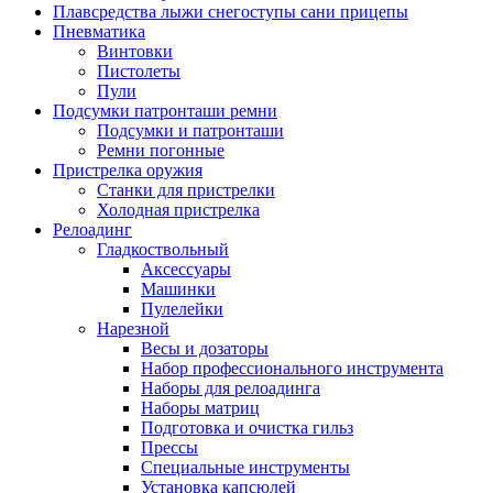
Плавсредства лыжи снегоступы сани прицепы
Пневматика
Винтовки
Пистолеты
Пули
Подсумки патронташи ремни
Подсумки и патронташи
Ремни погонные
Пристрелка оружия
Станки для пристрелки
Холодная пристрелка
Релоадинг
Гладкоствольный
Аксессуары
Машинки
Пулелейки
Нарезной
Весы и дозаторы
Набор профессионального инструмента
Наборы для релоадинга
Наборы матриц
Подготовка и очистка гильз
Прессы
Специальные инструменты
Установка капсюлей