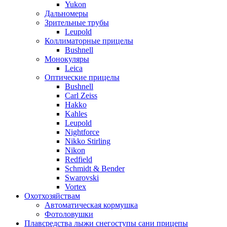
Yukon
Дальномеры
Зрительные трубы
Leupold
Коллиматорные прицелы
Bushnell
Монокуляры
Leica
Оптические прицелы
Bushnell
Carl Zeiss
Hakko
Kahles
Leupold
Nightforce
Nikko Stirling
Nikon
Redfield
Schmidt & Bender
Swarovski
Vortex
Охотхозяйствам
Автоматическая кормушка
Фотоловушки
Плавсредства лыжи снегоступы сани прицепы