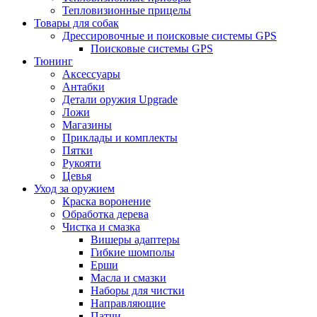
Тепловизионные прицелы
Товары для собак
Дрессировочные и поисковые системы GPS
Поисковые системы GPS
Тюнинг
Аксессуары
Антабки
Детали оружия Upgrade
Ложи
Магазины
Приклады и комплекты
Пятки
Рукояти
Цевья
Уход за оружием
Краска воронение
Обработка дерева
Чистка и смазка
Вишеры адаптеры
Гибкие шомполы
Ерши
Масла и смазки
Наборы для чистки
Направляющие
Патчи