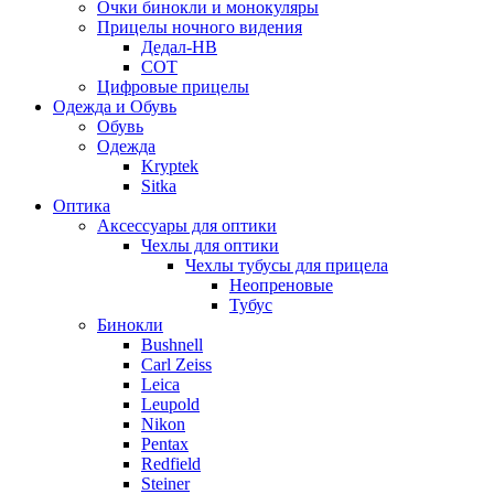
Очки бинокли и монокуляры
Прицелы ночного видения
Дедал-НВ
СОТ
Цифровые прицелы
Одежда и Обувь
Обувь
Одежда
Kryptek
Sitka
Оптика
Аксессуары для оптики
Чехлы для оптики
Чехлы тубусы для прицела
Неопреновые
Тубус
Бинокли
Bushnell
Carl Zeiss
Leica
Leupold
Nikon
Pentax
Redfield
Steiner