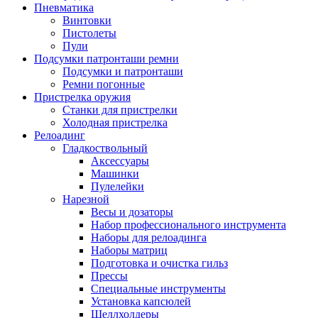
Пневматика
Винтовки
Пистолеты
Пули
Подсумки патронташи ремни
Подсумки и патронташи
Ремни погонные
Пристрелка оружия
Станки для пристрелки
Холодная пристрелка
Релоадинг
Гладкоствольный
Аксессуары
Машинки
Пулелейки
Нарезной
Весы и дозаторы
Набор профессионального инструмента
Наборы для релоадинга
Наборы матриц
Подготовка и очистка гильз
Прессы
Специальные инструменты
Установка капсюлей
Шеллхолдеры