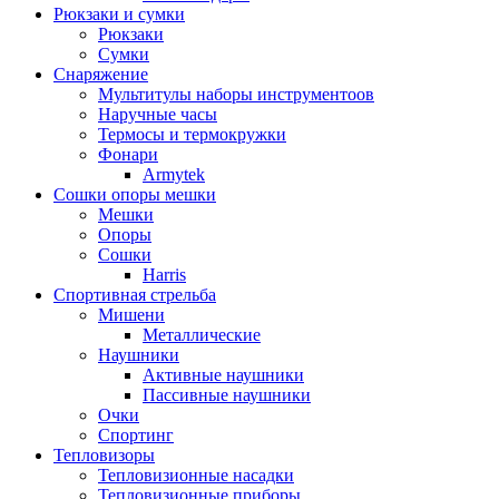
Рюкзаки и сумки
Рюкзаки
Сумки
Снаряжение
Мультитулы наборы инструментоов
Наручные часы
Термосы и термокружки
Фонари
Armytek
Сошки опоры мешки
Мешки
Опоры
Сошки
Harris
Спортивная стрельба
Мишени
Металлические
Наушники
Активные наушники
Пассивные наушники
Очки
Спортинг
Тепловизоры
Тепловизионные насадки
Тепловизионные приборы