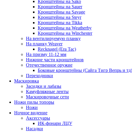
Кронштейны на Sako
Кронштейны на Sauer
Кронштейны на Savage
Кронштейны на Steyr
Кронштейны на Tikka
Кронштейны на Weatherby
Кронштейны на Winchester
На вентилируемую планку
На планку Weaver
Recknagel (Era Tac)
На призму 11-12 мм
Нижние части кронштейнов
Отечественное оружие
Боковые кронштейны (Сайга Тигр Вепрь и тд
Переходники
Маскировка
Засидки и лабазы
Камуфляжные ленты
Маскировочные сети
Ножи пилы топоры
Ножи
Ночное видение
Аксессуары
ИК-фонари ЛЦУ
Насадки