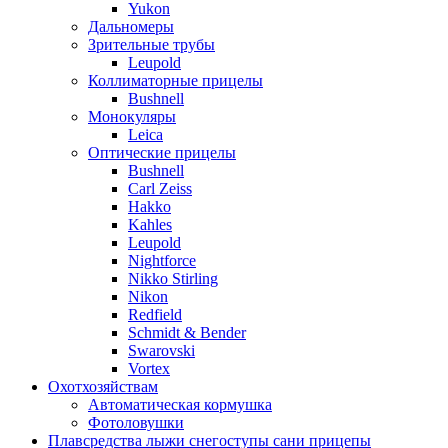
Yukon
Дальномеры
Зрительные трубы
Leupold
Коллиматорные прицелы
Bushnell
Монокуляры
Leica
Оптические прицелы
Bushnell
Carl Zeiss
Hakko
Kahles
Leupold
Nightforce
Nikko Stirling
Nikon
Redfield
Schmidt & Bender
Swarovski
Vortex
Охотхозяйствам
Автоматическая кормушка
Фотоловушки
Плавсредства лыжи снегоступы сани прицепы