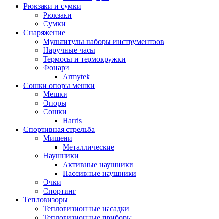
Рюкзаки и сумки
Рюкзаки
Сумки
Снаряжение
Мультитулы наборы инструментоов
Наручные часы
Термосы и термокружки
Фонари
Armytek
Сошки опоры мешки
Мешки
Опоры
Сошки
Harris
Спортивная стрельба
Мишени
Металлические
Наушники
Активные наушники
Пассивные наушники
Очки
Спортинг
Тепловизоры
Тепловизионные насадки
Тепловизионные приборы