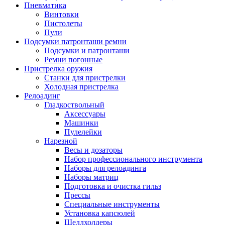
Пневматика
Винтовки
Пистолеты
Пули
Подсумки патронташи ремни
Подсумки и патронташи
Ремни погонные
Пристрелка оружия
Станки для пристрелки
Холодная пристрелка
Релоадинг
Гладкоствольный
Аксессуары
Машинки
Пулелейки
Нарезной
Весы и дозаторы
Набор профессионального инструмента
Наборы для релоадинга
Наборы матриц
Подготовка и очистка гильз
Прессы
Специальные инструменты
Установка капсюлей
Шеллхолдеры