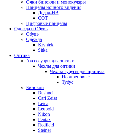
Очки бинокли и монокуляры
Прицелы ночного видения
Дедал-НВ
СОТ
Цифровые прицелы
Одежда и Обувь
Обувь
Одежда
Kryptek
Sitka
Оптика
Аксессуары для оптики
Чехлы для оптики
Чехлы тубусы для прицела
Неопреновые
Тубус
Бинокли
Bushnell
Carl Zeiss
Leica
Leupold
Nikon
Pentax
Redfield
Steiner