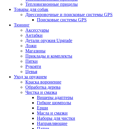
Тепловизионные прицелы
Товары для собак
Дрессировочные и поисковые системы GPS
Поисковые системы GPS
Тюнинг
Аксессуары
Антабки
Детали оружия Upgrade
Ложи
Магазины
Приклады и комплекты
Пятки
Рукояти
Цевья
Уход за оружием
Краска воронение
Обработка дерева
Чистка и смазка
Вишеры адаптеры
Гибкие шомполы
Ерши
Масла и смазки
Наборы для чистки
Направляющие
Патчи