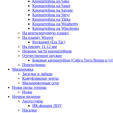
Кронштейны на Sako
Кронштейны на Sauer
Кронштейны на Savage
Кронштейны на Steyr
Кронштейны на Tikka
Кронштейны на Weatherby
Кронштейны на Winchester
На вентилируемую планку
На планку Weaver
Recknagel (Era Tac)
На призму 11-12 мм
Нижние части кронштейнов
Отечественное оружие
Боковые кронштейны (Сайга Тигр Вепрь и тд
Переходники
Маскировка
Засидки и лабазы
Камуфляжные ленты
Маскировочные сети
Ножи пилы топоры
Ножи
Ночное видение
Аксессуары
ИК-фонари ЛЦУ
Насадки