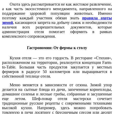
Охота здесь рассматривается не как жестокое развлечение,
а как часть экосистемного менеджмента, направленного на
поддержание здоровой популяции животных. Именно
поэтому каждый участник обязан знать
правила охоты
зимой
, касающиеся запрета на добычу самок и необходимости
наличия всех разрешительных документов, которые
администрация отеля помогает оформить в рамках
комплексного сопровождения.
Гастрономия: От фермы к столу
Кухня отеля — это его гордость. В ресторане «Стихия»,
расположенном на территории, реализуется концепция Farm-
to-Table. Большая часть продуктов закупается у местных
фермеров в радиусе 50 километров или выращивается в
собственной теплице отеля.
Меню меняется в зависимости от сезона. Зимой упор
делается на сытные блюда из дичи, запеченные корнеплоды,
домашние соленья и лесные грибы, собранные и засушенные
еще летом. Шеф-повар отеля мастерски сочетает
традиционные русские рецепты с современными техниками
высокой кухни. Например, здесь можно попробовать
томленую в печи лосятину с брусничным соусом или десерт