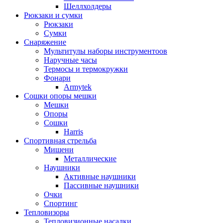
Шеллхолдеры
Рюкзаки и сумки
Рюкзаки
Сумки
Снаряжение
Мультитулы наборы инструментоов
Наручные часы
Термосы и термокружки
Фонари
Armytek
Сошки опоры мешки
Мешки
Опоры
Сошки
Harris
Спортивная стрельба
Мишени
Металлические
Наушники
Активные наушники
Пассивные наушники
Очки
Спортинг
Тепловизоры
Тепловизионные насадки