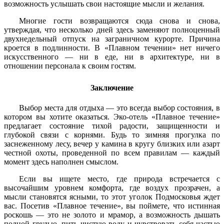
возможность услышать свои настоящие мысли и желания.
Многие гости возвращаются сюда снова и снова,
утверждая, что несколько дней здесь заменяют полноценный
двухнедельный отпуск на заграничном курорте. Причина
кроется в подлинности. В «Плавном течении» нет ничего
искусственного — ни в еде, ни в архитектуре, ни в
отношении персонала к своим гостям.
Заключение
Выбор места для отдыха — это всегда выбор состояния, в
котором вы хотите оказаться. Эко-отель «Плавное течение»
предлагает состояние тихой радости, защищенности и
глубокой связи с корнями. Будь то зимняя прогулка по
заснеженному лесу, вечер у камина в кругу близких или азарт
честной охоты, проведенной по всем правилам — каждый
момент здесь наполнен смыслом.
Если вы ищете место, где природа встречается с
высочайшим уровнем комфорта, где воздух прозрачен, а
мысли становятся ясными, то этот уголок Подмосковья ждет
вас. Посетив «Плавное течение», вы поймете, что истинная
роскошь — это не золото и мрамор, а возможность дышать
полной грудью, пить чистую воду и чувствовать себя частью