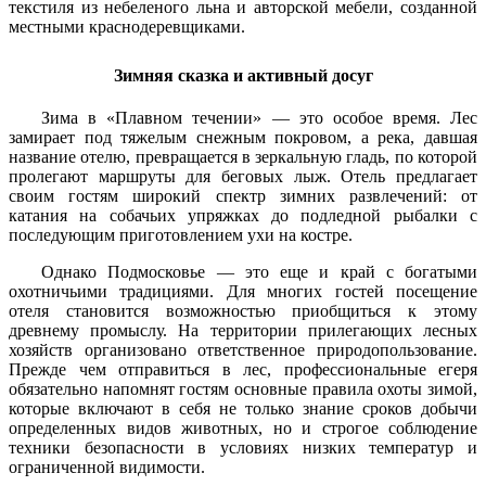
текстиля из небеленого льна и авторской мебели, созданной
местными краснодеревщиками.
Зимняя сказка и активный досуг
Зима в «Плавном течении» — это особое время. Лес
замирает под тяжелым снежным покровом, а река, давшая
название отелю, превращается в зеркальную гладь, по которой
пролегают маршруты для беговых лыж. Отель предлагает
своим гостям широкий спектр зимних развлечений: от
катания на собачьих упряжках до подледной рыбалки с
последующим приготовлением ухи на костре.
Однако Подмосковье — это еще и край с богатыми
охотничьими традициями. Для многих гостей посещение
отеля становится возможностью приобщиться к этому
древнему промыслу. На территории прилегающих лесных
хозяйств организовано ответственное природопользование.
Прежде чем отправиться в лес, профессиональные егеря
обязательно напомнят гостям основные правила охоты зимой,
которые включают в себя не только знание сроков добычи
определенных видов животных, но и строгое соблюдение
техники безопасности в условиях низких температур и
ограниченной видимости.