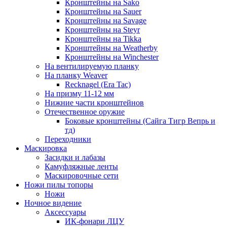
Кронштейны на Sako
Кронштейны на Sauer
Кронштейны на Savage
Кронштейны на Steyr
Кронштейны на Tikka
Кронштейны на Weatherby
Кронштейны на Winchester
На вентилируемую планку
На планку Weaver
Recknagel (Era Tac)
На призму 11-12 мм
Нижние части кронштейнов
Отечественное оружие
Боковые кронштейны (Сайга Тигр Вепрь и
тд)
Переходники
Маскировка
Засидки и лабазы
Камуфляжные ленты
Маскировочные сети
Ножи пилы топоры
Ножи
Ночное видение
Аксессуары
ИК-фонари ЛЦУ