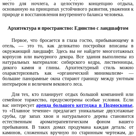
место для ночлега, а целостную концепцию отдыха,
основанную на принципах устойчивого развития, уважения к
природе и восстановления внутреннего баланса человека.
Архитектура и пространство: Единство с ландшафтом
Первое, что бросается в глаза гостю, прибывающему в
отель, — это то, как деликатно постройки вписаны в
окружающий ландшафт. Здесь вы не найдете многоэтажных
корпусов или вычурного декора. Все здания выполнены из
натуральных материалов: сибирского кедра, лиственницы,
дикого камня и глины. Архитектурный стиль можно
охарактеризовать как «органический минимализм» —
большие панорамные окна стирают границу между уютным
интерьером и величием векового леса.
Для тех, кто планирует отдых большой компанией или
семейное торжество, предусмотрены особые условия. Если
вас интересует
аренда большого коттеджа в Подмосковье
,
то «Плавное течение» предлагает уникальные двухэтажные
срубы, где запах хвои и натурального дерева становится
естественным ароматерапевтическим фоном вашего
пребывания. В таких домах продумана каждая деталь: от
каминов, сложенных вручную по старинным чертежам, до