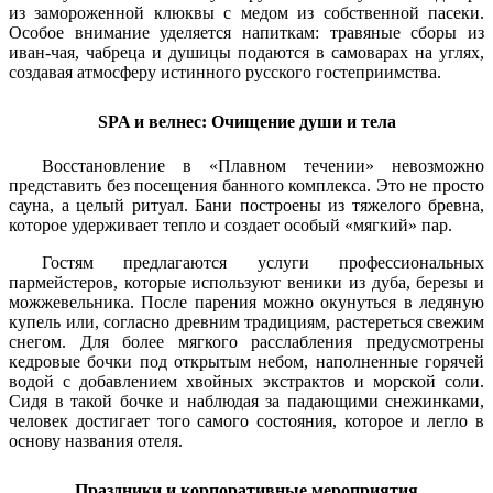
из замороженной клюквы с медом из собственной пасеки.
Особое внимание уделяется напиткам: травяные сборы из
иван-чая, чабреца и душицы подаются в самоварах на углях,
создавая атмосферу истинного русского гостеприимства.
SPA и велнес: Очищение души и тела
Восстановление в «Плавном течении» невозможно
представить без посещения банного комплекса. Это не просто
сауна, а целый ритуал. Бани построены из тяжелого бревна,
которое удерживает тепло и создает особый «мягкий» пар.
Гостям предлагаются услуги профессиональных
пармейстеров, которые используют веники из дуба, березы и
можжевельника. После парения можно окунуться в ледяную
купель или, согласно древним традициям, растереться свежим
снегом. Для более мягкого расслабления предусмотрены
кедровые бочки под открытым небом, наполненные горячей
водой с добавлением хвойных экстрактов и морской соли.
Сидя в такой бочке и наблюдая за падающими снежинками,
человек достигает того самого состояния, которое и легло в
основу названия отеля.
Праздники и корпоративные мероприятия