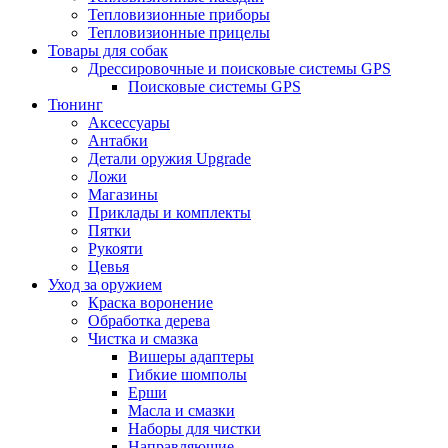
Тепловизионные приборы
Тепловизионные прицелы
Товары для собак
Дрессировочные и поисковые системы GPS
Поисковые системы GPS
Тюнинг
Аксессуары
Антабки
Детали оружия Upgrade
Ложи
Магазины
Приклады и комплекты
Пятки
Рукояти
Цевья
Уход за оружием
Краска воронение
Обработка дерева
Чистка и смазка
Вишеры адаптеры
Гибкие шомполы
Ерши
Масла и смазки
Наборы для чистки
Направляющие