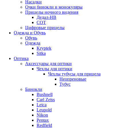
Насадки
Очки бинокли и монокуляры
Прицелы ночного видения
Дедал-НВ
СОТ
Цифровые прицелы
Одежда и Обувь
Обувь
Одежда
Kryptek
Sitka
Оптика
Аксессуары для оптики
Чехлы для оптики
Чехлы тубусы для прицела
Неопреновые
Тубус
Бинокли
Bushnell
Carl Zeiss
Leica
Leupold
Nikon
Pentax
Redfield