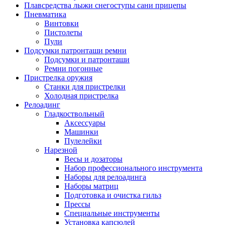
Плавсредства лыжи снегоступы сани прицепы
Пневматика
Винтовки
Пистолеты
Пули
Подсумки патронташи ремни
Подсумки и патронташи
Ремни погонные
Пристрелка оружия
Станки для пристрелки
Холодная пристрелка
Релоадинг
Гладкоствольный
Аксессуары
Машинки
Пулелейки
Нарезной
Весы и дозаторы
Набор профессионального инструмента
Наборы для релоадинга
Наборы матриц
Подготовка и очистка гильз
Прессы
Специальные инструменты
Установка капсюлей