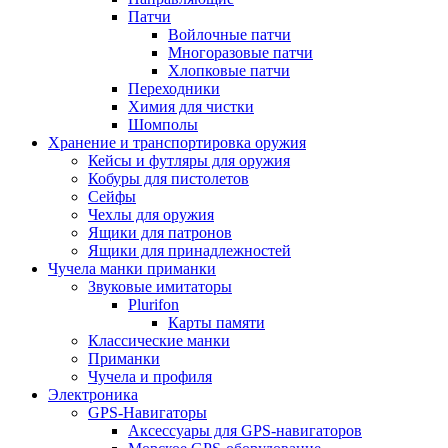
Патчи
Войлочные патчи
Многоразовые патчи
Хлопковые патчи
Переходники
Химия для чистки
Шомполы
Хранение и транспортировка оружия
Кейсы и футляры для оружия
Кобуры для пистолетов
Сейфы
Чехлы для оружия
Ящики для патронов
Ящики для принадлежностей
Чучела манки приманки
Звуковые имитаторы
Plurifon
Карты памяти
Классические манки
Приманки
Чучела и профиля
Электроника
GPS-Навигаторы
Аксессуары для GPS-навигаторов