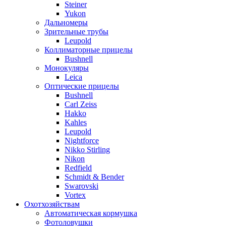
Steiner
Yukon
Дальномеры
Зрительные трубы
Leupold
Коллиматорные прицелы
Bushnell
Монокуляры
Leica
Оптические прицелы
Bushnell
Carl Zeiss
Hakko
Kahles
Leupold
Nightforce
Nikko Stirling
Nikon
Redfield
Schmidt & Bender
Swarovski
Vortex
Охотхозяйствам
Автоматическая кормушка
Фотоловушки