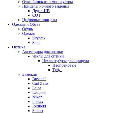
Очки бинокли и монокуляры
Прицелы ночного видения
Дедал-НВ
СОТ
Цифровые прицелы
Одежда и Обувь
Обувь
Одежда
Kryptek
Sitka
Оптика
Аксессуары для оптики
Чехлы для оптики
Чехлы тубусы для прицела
Неопреновые
Тубус
Бинокли
Bushnell
Carl Zeiss
Leica
Leupold
Nikon
Pentax
Redfield
Steiner