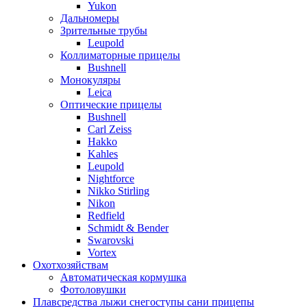
Yukon
Дальномеры
Зрительные трубы
Leupold
Коллиматорные прицелы
Bushnell
Монокуляры
Leica
Оптические прицелы
Bushnell
Carl Zeiss
Hakko
Kahles
Leupold
Nightforce
Nikko Stirling
Nikon
Redfield
Schmidt & Bender
Swarovski
Vortex
Охотхозяйствам
Автоматическая кормушка
Фотоловушки
Плавсредства лыжи снегоступы сани прицепы