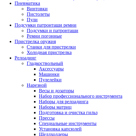
Пневматика
Винтовки
Пистолеты
Пули
Подсумки патронташи ремни
Подсумки и патронташи
Ремни погонные
Пристрелка оружия
Станки для пристрелки
Холодная пристрелка
Релоадинг
Гладкоствольный
Аксессуары
Машинки
Пулелейки
Нарезной
Весы и дозаторы
Набор профессионального инструмента
Наборы для релоадинга
Наборы матриц
Подготовка и очистка гильз
Прессы
Специальные инструменты
Установка капсюлей
Шеллхолдеры