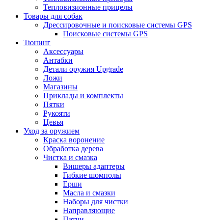
Тепловизионные прицелы
Товары для собак
Дрессировочные и поисковые системы GPS
Поисковые системы GPS
Тюнинг
Аксессуары
Антабки
Детали оружия Upgrade
Ложи
Магазины
Приклады и комплекты
Пятки
Рукояти
Цевья
Уход за оружием
Краска воронение
Обработка дерева
Чистка и смазка
Вишеры адаптеры
Гибкие шомполы
Ерши
Масла и смазки
Наборы для чистки
Направляющие
Патчи