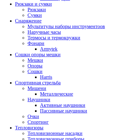
Рюкзаки и сумки
Рюкзаки
Сумки
Снаряжение
Мультитулы наборы инструментоов
Наручные часы
Термосы и термокружки
Фонари
Armytek
Сошки опоры мешки
Мешки
Опоры
Сошки
Harris
Спортивная стрельба
Мишени
Металлические
Наушники
Активные наушники
Пассивные наушники
Очки
Спортинг
Тепловизоры
Тепловизионные насадки
Тепловизионные приборы