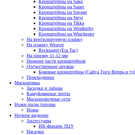
Кронштейны на Sako
Кронштейны на Sauer
Кронштейны на Savage
Кронштейны на Steyr
Кронштейны на Tikka
Кронштейны на Weatherby
Кронштейны на Winchester
На вентилируемую планку
На планку Weaver
Recknagel (Era Tac)
На призму 11-12 мм
Нижние части кронштейнов
Отечественное оружие
Боковые кронштейны (Сайга Тигр Вепрь и тд
Переходники
Маскировка
Засидки и лабазы
Камуфляжные ленты
Маскировочные сети
Ножи пилы топоры
Ножи
Ночное видение
Аксессуары
ИК-фонари ЛЦУ
Насадки