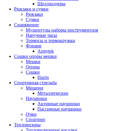
Шеллхолдеры
Рюкзаки и сумки
Рюкзаки
Сумки
Снаряжение
Мультитулы наборы инструментоов
Наручные часы
Термосы и термокружки
Фонари
Armytek
Сошки опоры мешки
Мешки
Опоры
Сошки
Harris
Спортивная стрельба
Мишени
Металлические
Наушники
Активные наушники
Пассивные наушники
Очки
Спортинг
Тепловизоры
Тепловизионные насадки