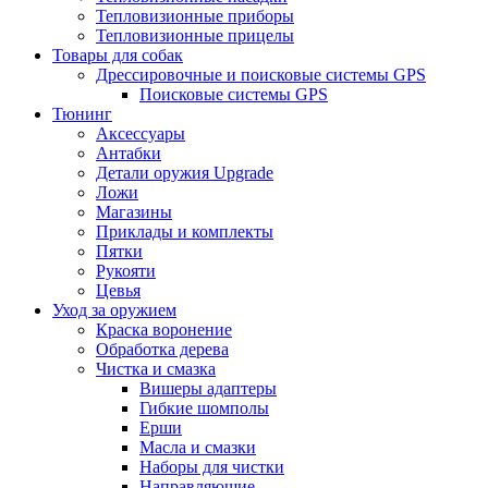
Тепловизионные приборы
Тепловизионные прицелы
Товары для собак
Дрессировочные и поисковые системы GPS
Поисковые системы GPS
Тюнинг
Аксессуары
Антабки
Детали оружия Upgrade
Ложи
Магазины
Приклады и комплекты
Пятки
Рукояти
Цевья
Уход за оружием
Краска воронение
Обработка дерева
Чистка и смазка
Вишеры адаптеры
Гибкие шомполы
Ерши
Масла и смазки
Наборы для чистки
Направляющие