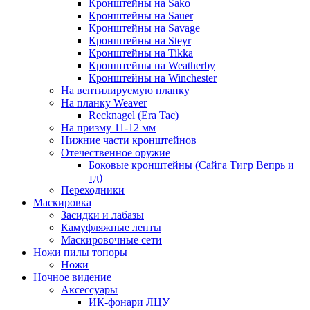
Кронштейны на Sako
Кронштейны на Sauer
Кронштейны на Savage
Кронштейны на Steyr
Кронштейны на Tikka
Кронштейны на Weatherby
Кронштейны на Winchester
На вентилируемую планку
На планку Weaver
Recknagel (Era Tac)
На призму 11-12 мм
Нижние части кронштейнов
Отечественное оружие
Боковые кронштейны (Сайга Тигр Вепрь и
тд)
Переходники
Маскировка
Засидки и лабазы
Камуфляжные ленты
Маскировочные сети
Ножи пилы топоры
Ножи
Ночное видение
Аксессуары
ИК-фонари ЛЦУ