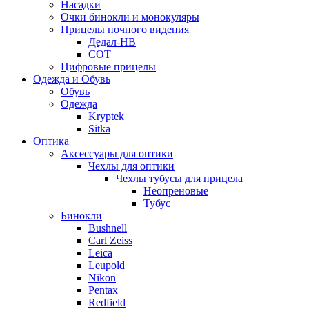
Насадки
Очки бинокли и монокуляры
Прицелы ночного видения
Дедал-НВ
СОТ
Цифровые прицелы
Одежда и Обувь
Обувь
Одежда
Kryptek
Sitka
Оптика
Аксессуары для оптики
Чехлы для оптики
Чехлы тубусы для прицела
Неопреновые
Тубус
Бинокли
Bushnell
Carl Zeiss
Leica
Leupold
Nikon
Pentax
Redfield