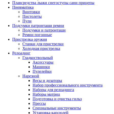
Плавсредства лыжи снегоступы сани прицепы
Пневматика
Винтовки
Пистолеты
Пули
Подсумки патронташи ремни
Подсумки и патронташи
Ремни погонные
Пристрелка оружия
Станки для пристрелки
Холодная пристрелка
Релоадинг
Гладкоствольный
Аксессуары
Машинки
Пулелейки
Нарезной
Весы и дозаторы
Набор профессионального инструмента
Наборы для релоадинга
Наборы матриц
Подготовка и очистка гильз
Прессы
Специальные инструменты
Установка капсюлей