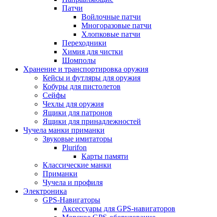
Патчи
Войлочные патчи
Многоразовые патчи
Хлопковые патчи
Переходники
Химия для чистки
Шомполы
Хранение и транспортировка оружия
Кейсы и футляры для оружия
Кобуры для пистолетов
Сейфы
Чехлы для оружия
Ящики для патронов
Ящики для принадлежностей
Чучела манки приманки
Звуковые имитаторы
Plurifon
Карты памяти
Классические манки
Приманки
Чучела и профиля
Электроника
GPS-Навигаторы
Аксессуары для GPS-навигаторов