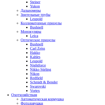
Steiner
Yukon
Дальномеры
Зрительные трубы
Leupold
Коллиматорные прицелы
Bushnell
Монокуляры
Leica
Оптические прицелы
Bushnell
Carl Zeiss
Hakko
Kahles
Leupold
Nightforce
Nikko Stirling
Nikon
Redfield
Schmidt & Bender
Swarovski
Vortex
Охотхозяйствам
Автоматическая кормушка
Фотоловушки