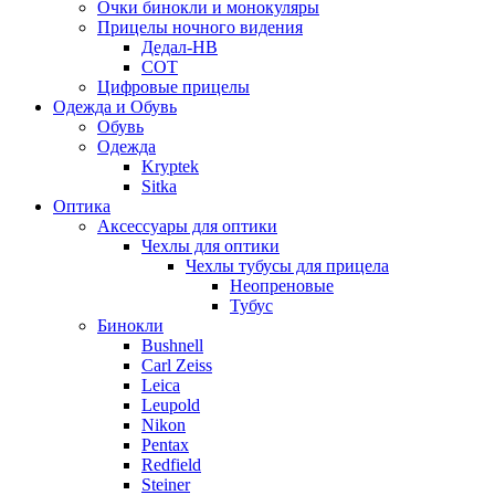
Очки бинокли и монокуляры
Прицелы ночного видения
Дедал-НВ
СОТ
Цифровые прицелы
Одежда и Обувь
Обувь
Одежда
Kryptek
Sitka
Оптика
Аксессуары для оптики
Чехлы для оптики
Чехлы тубусы для прицела
Неопреновые
Тубус
Бинокли
Bushnell
Carl Zeiss
Leica
Leupold
Nikon
Pentax
Redfield
Steiner