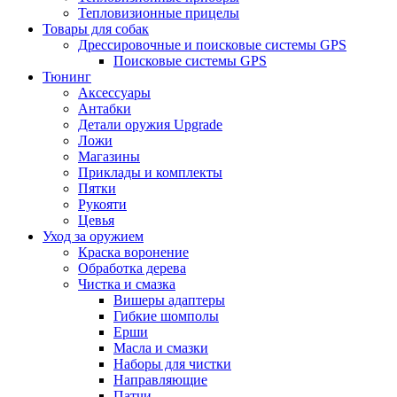
Тепловизионные прицелы
Товары для собак
Дрессировочные и поисковые системы GPS
Поисковые системы GPS
Тюнинг
Аксессуары
Антабки
Детали оружия Upgrade
Ложи
Магазины
Приклады и комплекты
Пятки
Рукояти
Цевья
Уход за оружием
Краска воронение
Обработка дерева
Чистка и смазка
Вишеры адаптеры
Гибкие шомполы
Ерши
Масла и смазки
Наборы для чистки
Направляющие
Патчи