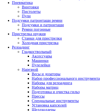
Пневматика
Винтовки
Пистолеты
Пули
Подсумки патронташи ремни
Подсумки и патронташи
Ремни погонные
Пристрелка оружия
Станки для пристрелки
Холодная пристрелка
Релоадинг
Гладкоствольный
Аксессуары
Машинки
Пулелейки
Нарезной
Весы и дозаторы
Набор профессионального инструмента
Наборы для релоадинга
Наборы матриц
Подготовка и очистка гильз
Прессы
Специальные инструменты
Установка капсюлей
Шеллхолдеры