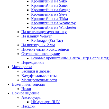
Кронштейны на Sako
Кронштейны на Sauer
Кронштейны на Savage
Кронштейны на Steyr
Кронштейны на Tikka
Кронштейны на Weatherby
Кронштейны на Winchester
На вентилируемую планку
На планку Weaver
Recknagel (Era Tac)
На призму 11-12 мм
Нижние части кронштейнов
Отечественное оружие
Боковые кронштейны (Сайга Тигр Вепрь и тд
Переходники
Маскировка
Засидки и лабазы
Камуфляжные ленты
Маскировочные сети
Ножи пилы топоры
Ножи
Ночное видение
Аксессуары
ИК-фонари ЛЦУ
Насадки