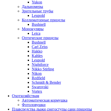
Yukon
Дальномеры
Зрительные трубы
Leupold
Коллиматорные прицелы
Bushnell
Монокуляры
Leica
Оптические прицелы
Bushnell
Carl Zeiss
Hakko
Kahles
Leupold
Nightforce
Nikko Stirling
Nikon
Redfield
Schmidt & Bender
Swarovski
Vortex
Охотхозяйствам
Автоматическая кормушка
Фотоловушки
Плавсредства лыжи снегоступы сани прицепы