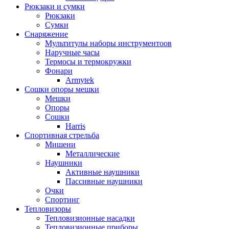
Рюкзаки и сумки
Рюкзаки
Сумки
Снаряжение
Мультитулы наборы инструментоов
Наручные часы
Термосы и термокружки
Фонари
Armytek
Сошки опоры мешки
Мешки
Опоры
Сошки
Harris
Спортивная стрельба
Мишени
Металлические
Наушники
Активные наушники
Пассивные наушники
Очки
Спортинг
Тепловизоры
Тепловизионные насадки
Тепловизионные приборы