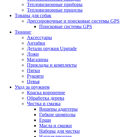
Тепловизионные приборы
Тепловизионные прицелы
Товары для собак
Дрессировочные и поисковые системы GPS
Поисковые системы GPS
Тюнинг
Аксессуары
Антабки
Детали оружия Upgrade
Ложи
Магазины
Приклады и комплекты
Пятки
Рукояти
Цевья
Уход за оружием
Краска воронение
Обработка дерева
Чистка и смазка
Вишеры адаптеры
Гибкие шомполы
Ерши
Масла и смазки
Наборы для чистки
Направляющие