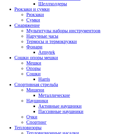
Шеллхолдеры
Рюкзаки и сумки
Рюкзаки
Сумки
Снаряжение
Мультитулы наборы инструментоов
Наручные часы
Термосы и термокружки
Фонари
Armytek
Сошки опоры мешки
Мешки
Опоры
Сошки
Harris
Спортивная стрельба
Мишени
Металлические
Наушники
Активные наушники
Пассивные наушники
Очки
Спортинг
Тепловизоры
Тепловизионные насадки