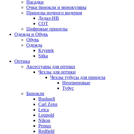
Насадки
Очки бинокли и монокуляры
Прицелы ночного видения
Дедал-НВ
СОТ
Цифровые прицелы
Одежда и Обувь
Обувь
Одежда
Kryptek
Sitka
Оптика
Аксессуары для оптики
Чехлы для оптики
Чехлы тубусы для прицела
Неопреновые
Тубус
Бинокли
Bushnell
Carl Zeiss
Leica
Leupold
Nikon
Pentax
Redfield