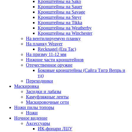
Кронштейны на Sako
Кронштейны на Sauer
Кронштейны на Savage
Кронштейны на Steyr
Кронштейны на Tikka
Кронштейны на Weatherby
Кронштейны на Winchester
На вентилируемую планку
На планку Weaver
Recknagel (Era Tac)
На призму 11-12 мм
Нижние части кронштейнов
Отечественное оружие
Боковые кронштейны (Сайга Тигр Вепрь и
тд)
Переходники
Маскировка
Засидки и лабазы
Камуфляжные ленты
Маскировочные сети
Ножи пилы топоры
Ножи
Ночное видение
Аксессуары
ИК-фонари ЛЦУ