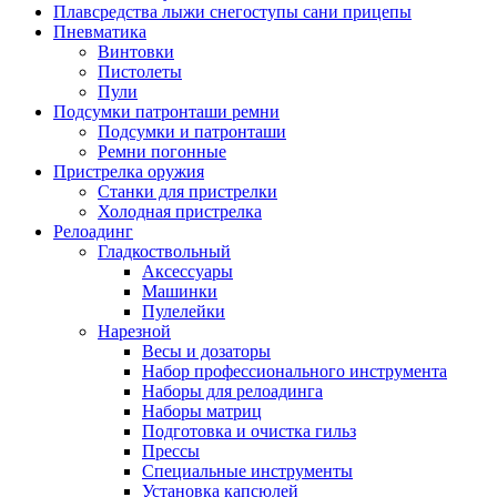
Плавсредства лыжи снегоступы сани прицепы
Пневматика
Винтовки
Пистолеты
Пули
Подсумки патронташи ремни
Подсумки и патронташи
Ремни погонные
Пристрелка оружия
Станки для пристрелки
Холодная пристрелка
Релоадинг
Гладкоствольный
Аксессуары
Машинки
Пулелейки
Нарезной
Весы и дозаторы
Набор профессионального инструмента
Наборы для релоадинга
Наборы матриц
Подготовка и очистка гильз
Прессы
Специальные инструменты
Установка капсюлей