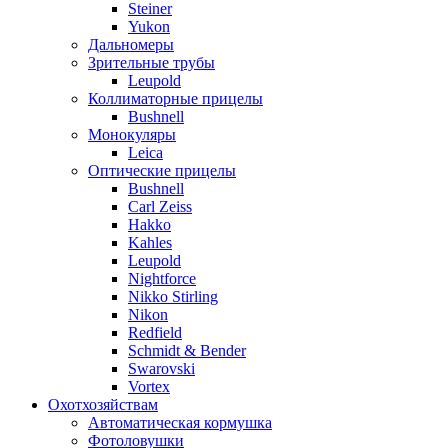
Steiner
Yukon
Дальномеры
Зрительные трубы
Leupold
Коллиматорные прицелы
Bushnell
Монокуляры
Leica
Оптические прицелы
Bushnell
Carl Zeiss
Hakko
Kahles
Leupold
Nightforce
Nikko Stirling
Nikon
Redfield
Schmidt & Bender
Swarovski
Vortex
Охотхозяйствам
Автоматическая кормушка
Фотоловушки