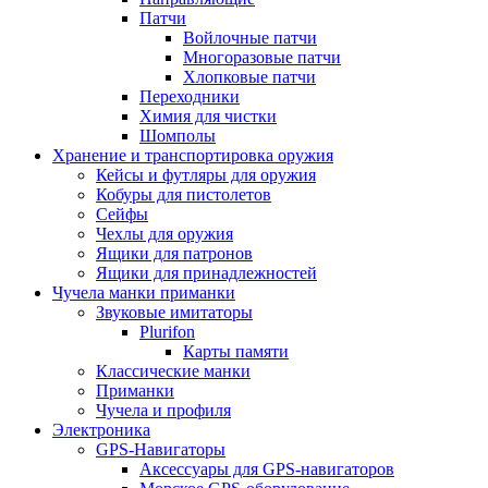
Патчи
Войлочные патчи
Многоразовые патчи
Хлопковые патчи
Переходники
Химия для чистки
Шомполы
Хранение и транспортировка оружия
Кейсы и футляры для оружия
Кобуры для пистолетов
Сейфы
Чехлы для оружия
Ящики для патронов
Ящики для принадлежностей
Чучела манки приманки
Звуковые имитаторы
Plurifon
Карты памяти
Классические манки
Приманки
Чучела и профиля
Электроника
GPS-Навигаторы
Аксессуары для GPS-навигаторов