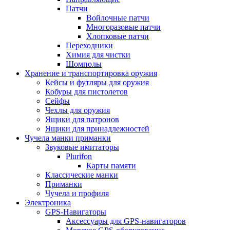
Патчи
Войлочные патчи
Многоразовые патчи
Хлопковые патчи
Переходники
Химия для чистки
Шомполы
Хранение и транспортировка оружия
Кейсы и футляры для оружия
Кобуры для пистолетов
Сейфы
Чехлы для оружия
Ящики для патронов
Ящики для принадлежностей
Чучела манки приманки
Звуковые имитаторы
Plurifon
Карты памяти
Классические манки
Приманки
Чучела и профиля
Электроника
GPS-Навигаторы
Аксессуары для GPS-навигаторов