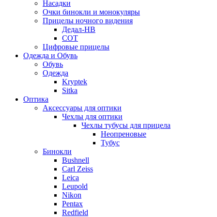
Насадки
Очки бинокли и монокуляры
Прицелы ночного видения
Дедал-НВ
СОТ
Цифровые прицелы
Одежда и Обувь
Обувь
Одежда
Kryptek
Sitka
Оптика
Аксессуары для оптики
Чехлы для оптики
Чехлы тубусы для прицела
Неопреновые
Тубус
Бинокли
Bushnell
Carl Zeiss
Leica
Leupold
Nikon
Pentax
Redfield