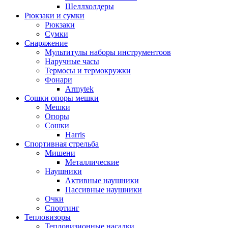
Шеллхолдеры
Рюкзаки и сумки
Рюкзаки
Сумки
Снаряжение
Мультитулы наборы инструментоов
Наручные часы
Термосы и термокружки
Фонари
Armytek
Сошки опоры мешки
Мешки
Опоры
Сошки
Harris
Спортивная стрельба
Мишени
Металлические
Наушники
Активные наушники
Пассивные наушники
Очки
Спортинг
Тепловизоры
Тепловизионные насадки