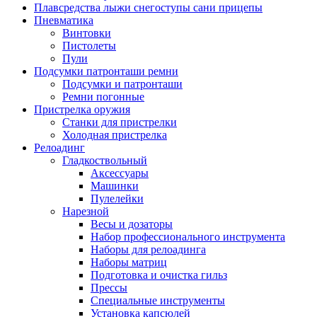
Плавсредства лыжи снегоступы сани прицепы
Пневматика
Винтовки
Пистолеты
Пули
Подсумки патронташи ремни
Подсумки и патронташи
Ремни погонные
Пристрелка оружия
Станки для пристрелки
Холодная пристрелка
Релоадинг
Гладкоствольный
Аксессуары
Машинки
Пулелейки
Нарезной
Весы и дозаторы
Набор профессионального инструмента
Наборы для релоадинга
Наборы матриц
Подготовка и очистка гильз
Прессы
Специальные инструменты
Установка капсюлей