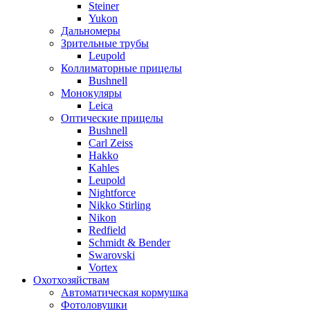
Steiner
Yukon
Дальномеры
Зрительные трубы
Leupold
Коллиматорные прицелы
Bushnell
Монокуляры
Leica
Оптические прицелы
Bushnell
Carl Zeiss
Hakko
Kahles
Leupold
Nightforce
Nikko Stirling
Nikon
Redfield
Schmidt & Bender
Swarovski
Vortex
Охотхозяйствам
Автоматическая кормушка
Фотоловушки