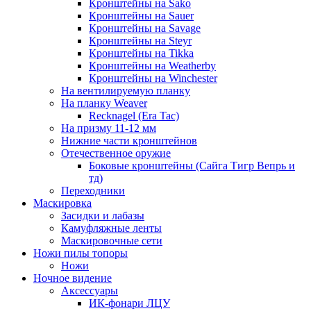
Кронштейны на Sako
Кронштейны на Sauer
Кронштейны на Savage
Кронштейны на Steyr
Кронштейны на Tikka
Кронштейны на Weatherby
Кронштейны на Winchester
На вентилируемую планку
На планку Weaver
Recknagel (Era Tac)
На призму 11-12 мм
Нижние части кронштейнов
Отечественное оружие
Боковые кронштейны (Сайга Тигр Вепрь и
тд)
Переходники
Маскировка
Засидки и лабазы
Камуфляжные ленты
Маскировочные сети
Ножи пилы топоры
Ножи
Ночное видение
Аксессуары
ИК-фонари ЛЦУ