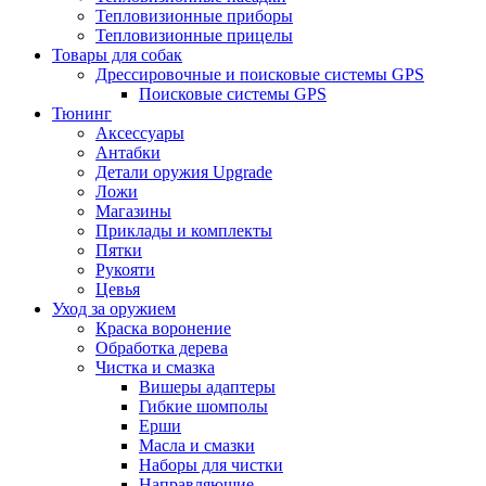
Тепловизионные приборы
Тепловизионные прицелы
Товары для собак
Дрессировочные и поисковые системы GPS
Поисковые системы GPS
Тюнинг
Аксессуары
Антабки
Детали оружия Upgrade
Ложи
Магазины
Приклады и комплекты
Пятки
Рукояти
Цевья
Уход за оружием
Краска воронение
Обработка дерева
Чистка и смазка
Вишеры адаптеры
Гибкие шомполы
Ерши
Масла и смазки
Наборы для чистки
Направляющие