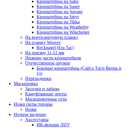
Кронштейны на Sako
Кронштейны на Sauer
Кронштейны на Savage
Кронштейны на Steyr
Кронштейны на Tikka
Кронштейны на Weatherby
Кронштейны на Winchester
На вентилируемую планку
На планку Weaver
Recknagel (Era Tac)
На призму 11-12 мм
Нижние части кронштейнов
Отечественное оружие
Боковые кронштейны (Сайга Тигр Вепрь и
тд)
Переходники
Маскировка
Засидки и лабазы
Камуфляжные ленты
Маскировочные сети
Ножи пилы топоры
Ножи
Ночное видение
Аксессуары
ИК-фонари ЛЦУ