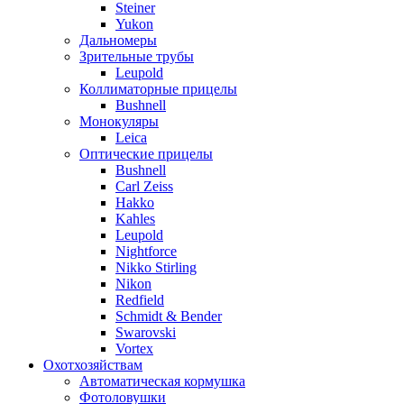
Steiner
Yukon
Дальномеры
Зрительные трубы
Leupold
Коллиматорные прицелы
Bushnell
Монокуляры
Leica
Оптические прицелы
Bushnell
Carl Zeiss
Hakko
Kahles
Leupold
Nightforce
Nikko Stirling
Nikon
Redfield
Schmidt & Bender
Swarovski
Vortex
Охотхозяйствам
Автоматическая кормушка
Фотоловушки