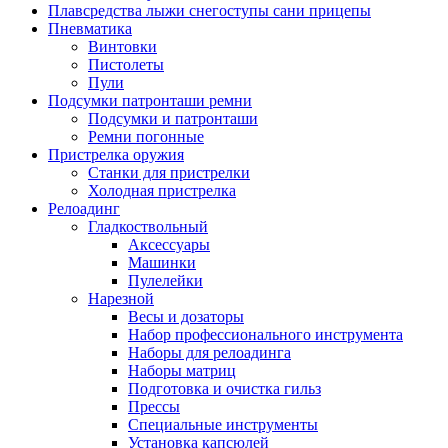
Плавсредства лыжи снегоступы сани прицепы
Пневматика
Винтовки
Пистолеты
Пули
Подсумки патронташи ремни
Подсумки и патронташи
Ремни погонные
Пристрелка оружия
Станки для пристрелки
Холодная пристрелка
Релоадинг
Гладкоствольный
Аксессуары
Машинки
Пулелейки
Нарезной
Весы и дозаторы
Набор профессионального инструмента
Наборы для релоадинга
Наборы матриц
Подготовка и очистка гильз
Прессы
Специальные инструменты
Установка капсюлей