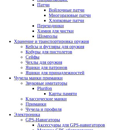
Патчи
Войлочные патчи
Многоразовые патчи
Хлопковые патчи
Переходники
Химия для чистки
Шомполы
Хранение и транспортировка оружия
Кейсы и футляры для оружия
Кобуры для пистолетов
Сейфы
Чехлы для оружия
Ящики для патронов
Ящики для принадлежностей
Чучела манки приманки
Звуковые имитаторы
Plurifon
Карты памяти
Классические манки
Приманки
Чучела и профиля
Электроника
GPS-Навигаторы
Аксессуары для GPS-навигаторов