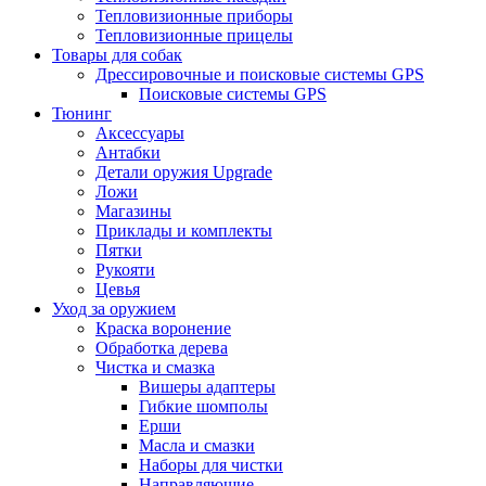
Тепловизионные приборы
Тепловизионные прицелы
Товары для собак
Дрессировочные и поисковые системы GPS
Поисковые системы GPS
Тюнинг
Аксессуары
Антабки
Детали оружия Upgrade
Ложи
Магазины
Приклады и комплекты
Пятки
Рукояти
Цевья
Уход за оружием
Краска воронение
Обработка дерева
Чистка и смазка
Вишеры адаптеры
Гибкие шомполы
Ерши
Масла и смазки
Наборы для чистки
Направляющие