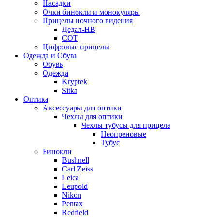
Насадки
Очки бинокли и монокуляры
Прицелы ночного видения
Дедал-НВ
СОТ
Цифровые прицелы
Одежда и Обувь
Обувь
Одежда
Kryptek
Sitka
Оптика
Аксессуары для оптики
Чехлы для оптики
Чехлы тубусы для прицела
Неопреновые
Тубус
Бинокли
Bushnell
Carl Zeiss
Leica
Leupold
Nikon
Pentax
Redfield