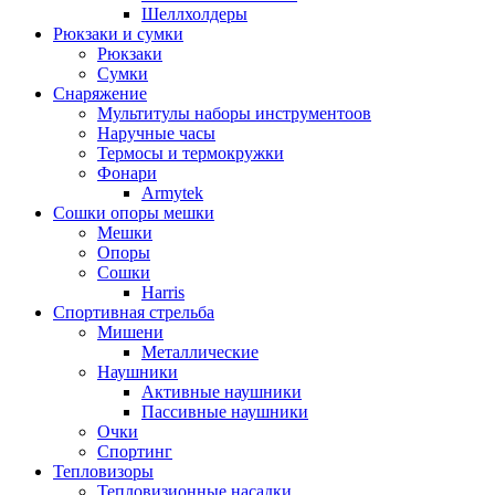
Шеллхолдеры
Рюкзаки и сумки
Рюкзаки
Сумки
Снаряжение
Мультитулы наборы инструментоов
Наручные часы
Термосы и термокружки
Фонари
Armytek
Сошки опоры мешки
Мешки
Опоры
Сошки
Harris
Спортивная стрельба
Мишени
Металлические
Наушники
Активные наушники
Пассивные наушники
Очки
Спортинг
Тепловизоры
Тепловизионные насадки