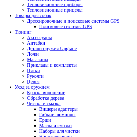
Тепловизионные приборы
Тепловизионные прицелы
Товары для собак
Дрессировочные и поисковые системы GPS
Поисковые системы GPS
Тюнинг
Аксессуары
Антабки
Детали оружия Upgrade
Ложи
Магазины
Приклады и комплекты
Пятки
Рукояти
Цевья
Уход за оружием
Краска воронение
Обработка дерева
Чистка и смазка
Вишеры адаптеры
Гибкие шомполы
Ерши
Масла и смазки
Наборы для чистки
Направляющие