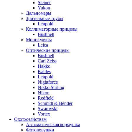
Steiner
Yukon
Дальномеры
Зрительные трубы
Leupold
Коллиматорные прицелы
Bushnell
Монокуляры
Leica
Оптические прицелы
Bushnell
Carl Zeiss
Hakko
Kahles
Leupold
Nightforce
Nikko Stirling
Nikon
Redfield
Schmidt & Bender
Swarovski
Vortex
Охотхозяйствам
Автоматическая кормушка
Фотоловушки