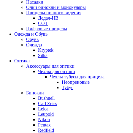
Насадки
Очки бинокли и монокуляры
Прицелы ночного видения
Дедал-НВ
СОТ
Цифровые прицелы
Одежда и Обувь
Обувь
Одежда
Kryptek
Sitka
Оптика
Аксессуары для оптики
Чехлы для оптики
Чехлы тубусы для прицела
Неопреновые
Тубус
Бинокли
Bushnell
Carl Zeiss
Leica
Leupold
Nikon
Pentax
Redfield