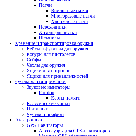
Патчи
Войлочные патчи
Многоразовые патчи
Хлопковые патчи
Переходники
Химия для чистки
Шомполы
Хранение и транспортировка оружия
Кейсы и футляры для оружия
Кобуры для пистолетов
Сейфы
Чехлы для оружия
Ящики для патронов
Ящики для принадлежностей
Чучела манки приманки
Звуковые имитаторы
Plurifon
Карты памяти
Классические манки
Приманки
Чучела и профиля
Электроника
GPS-Навигаторы
Аксессуары для GPS-навигаторов