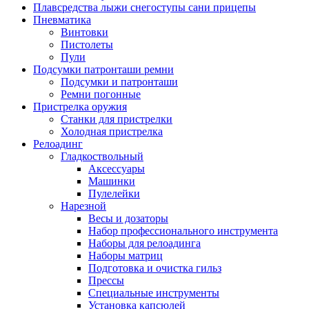
Плавсредства лыжи снегоступы сани прицепы
Пневматика
Винтовки
Пистолеты
Пули
Подсумки патронташи ремни
Подсумки и патронташи
Ремни погонные
Пристрелка оружия
Станки для пристрелки
Холодная пристрелка
Релоадинг
Гладкоствольный
Аксессуары
Машинки
Пулелейки
Нарезной
Весы и дозаторы
Набор профессионального инструмента
Наборы для релоадинга
Наборы матриц
Подготовка и очистка гильз
Прессы
Специальные инструменты
Установка капсюлей