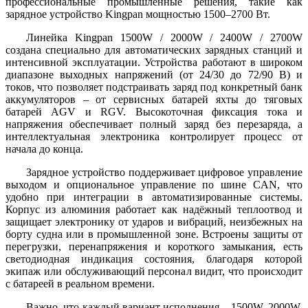
профессиональные промышленные решения, такие как
зарядное устройство Kingpan мощностью 1500–2700 Вт.
Линейка Kingpan 1500W / 2000W / 2400W / 2700W
создана специально для автоматических зарядных станций и
интенсивной эксплуатации. Устройства работают в широком
диапазоне выходных напряжений (от 24/30 до 72/90 В) и
токов, что позволяет подстраивать заряд под конкретный банк
аккумуляторов – от сервисных батарей яхты до тяговых
батарей AGV и RGV. Высокоточная фиксация тока и
напряжения обеспечивает полный заряд без перезаряда, а
интеллектуальная электроника контролирует процесс от
начала до конца.
Зарядное устройство поддерживает цифровое управление
выходом и опциональное управление по шине CAN, что
удобно при интеграции в автоматизированные системы.
Корпус из алюминия работает как надёжный теплоотвод и
защищает электронику от ударов и вибраций, неизбежных на
борту судна или в промышленной зоне. Встроены защиты от
перегрузки, перенапряжения и короткого замыкания, есть
светодиодная индикация состояния, благодаря которой
экипаж или обслуживающий персонал видит, что происходит
с батареей в реальном времени.
Важно, что каждый вариант исполнения – 1500W, 2000W,