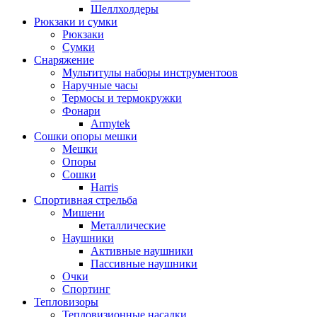
Шеллхолдеры
Рюкзаки и сумки
Рюкзаки
Сумки
Снаряжение
Мультитулы наборы инструментоов
Наручные часы
Термосы и термокружки
Фонари
Armytek
Сошки опоры мешки
Мешки
Опоры
Сошки
Harris
Спортивная стрельба
Мишени
Металлические
Наушники
Активные наушники
Пассивные наушники
Очки
Спортинг
Тепловизоры
Тепловизионные насадки