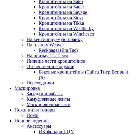
Кронштейны на Sako
Кронштейны на Sauer
Кронштейны на Savage
Кронштейны на Steyr
Кронштейны на Tikka
Кронштейны на Weatherby
Кронштейны на Winchester
На вентилируемую планку
На планку Weaver
Recknagel (Era Tac)
На призму 11-12 мм
Нижние части кронштейнов
Отечественное оружие
Боковые кронштейны (Сайга Тигр Вепрь и
тд)
Переходники
Маскировка
Засидки и лабазы
Камуфляжные ленты
Маскировочные сети
Ножи пилы топоры
Ножи
Ночное видение
Аксессуары
ИК-фонари ЛЦУ