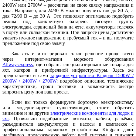
2400W или 2700W – рассчитан на свою связку напряжения и
тока. Например, для 24/30 В можно получить ток до 80 А, а
для 72/90 В – до 30 А. Это позволяет оптимально подобрать
режим под конкретную батарею: тяговую группу
электролодки, сервисный банк на яхте, аккумуляторы тележек
в порту или складской техники. При запросе цены достаточно
указать нужное напряжение и требуемый ток – и вы получите
предложение под свою задачу.
Заказать и интегрировать такое решение проще всего
через интернет-магазин морского оборудования
Allwaysexpress
, где собраны специализированные товары для
яхт, катеров и прибрежной инфраструктуры. Здесь же
представлено и само
зарядное устройство Kingpan 1500W /
2000W / 2400W / 2700W
: подробное описание, технические
характеристики, сроки поставки и возможность быстро
запросить цену под ваш проект.
Если вы только формируете бортовую электросистему
или модернизируете существующую, стоит обратить
внимание и на другие
электрические компоненты для лодок и
яхт
. Правильно подобранные автоматы, кабели, разъёмы,
разъединители аккумуляторов и насосы в комплексе с
профессиональным зарядным устройством Kingpan дают
надёжную, предсказуемую работу всей системы и снижают