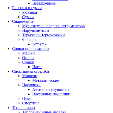
Шеллхолдеры
Рюкзаки и сумки
Рюкзаки
Сумки
Снаряжение
Мультитулы наборы инструментоов
Наручные часы
Термосы и термокружки
Фонари
Armytek
Сошки опоры мешки
Мешки
Опоры
Сошки
Harris
Спортивная стрельба
Мишени
Металлические
Наушники
Активные наушники
Пассивные наушники
Очки
Спортинг
Тепловизоры
Тепловизионные насадки