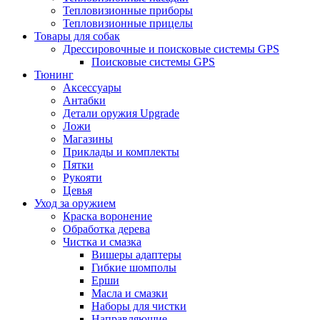
Тепловизионные приборы
Тепловизионные прицелы
Товары для собак
Дрессировочные и поисковые системы GPS
Поисковые системы GPS
Тюнинг
Аксессуары
Антабки
Детали оружия Upgrade
Ложи
Магазины
Приклады и комплекты
Пятки
Рукояти
Цевья
Уход за оружием
Краска воронение
Обработка дерева
Чистка и смазка
Вишеры адаптеры
Гибкие шомполы
Ерши
Масла и смазки
Наборы для чистки
Направляющие