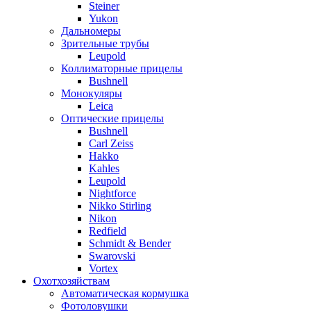
Steiner
Yukon
Дальномеры
Зрительные трубы
Leupold
Коллиматорные прицелы
Bushnell
Монокуляры
Leica
Оптические прицелы
Bushnell
Carl Zeiss
Hakko
Kahles
Leupold
Nightforce
Nikko Stirling
Nikon
Redfield
Schmidt & Bender
Swarovski
Vortex
Охотхозяйствам
Автоматическая кормушка
Фотоловушки