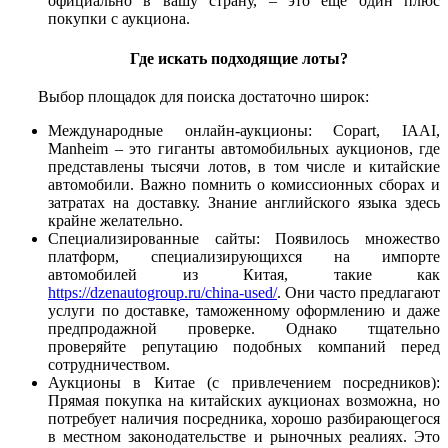
официально в вашу страну, – это ещё один плюс
покупки с аукциона.
Где искать подходящие лоты?
Выбор площадок для поиска достаточно широк:
Международные онлайн-аукционы: Copart, IAAI,
Manheim – это гиганты автомобильных аукционов, где
представлены тысячи лотов, в том числе и китайские
автомобили. Важно помнить о комиссионных сборах и
затратах на доставку. Знание английского языка здесь
крайне желательно.
Специализированные сайты: Появилось множество
платформ, специализирующихся на импорте
автомобилей из Китая, такие как
https://dzenautogroup.ru/china-used/
. Они часто предлагают
услуги по доставке, таможенному оформлению и даже
предпродажной проверке. Однако тщательно
проверяйте репутацию подобных компаний перед
сотрудничеством.
Аукционы в Китае (с привлечением посредников):
Прямая покупка на китайских аукционах возможна, но
потребует наличия посредника, хорошо разбирающегося
в местном законодательстве и рыночных реалиях. Это