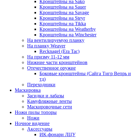
Кронштейны на Sako
Кронштейны на Sauer
Кронштейны на Savage
Кронштейны на Steyr
Кронштейны на Tikka
Кронштейны на Weatherby
Кронштейны на Winchester
На вентилируемую планку
На планку Weaver
Recknagel (Era Tac)
На призму 11-12 мм
Нижние части кронштейнов
Отечественное оружие
Боковые кронштейны (Сайга Тигр Вепрь и
тд)
Переходники
Маскировка
Засидки и лабазы
Камуфляжные ленты
Маскировочные сети
Ножи пилы топоры
Ножи
Ночное видение
Аксессуары
ИК-фонари ЛЦУ