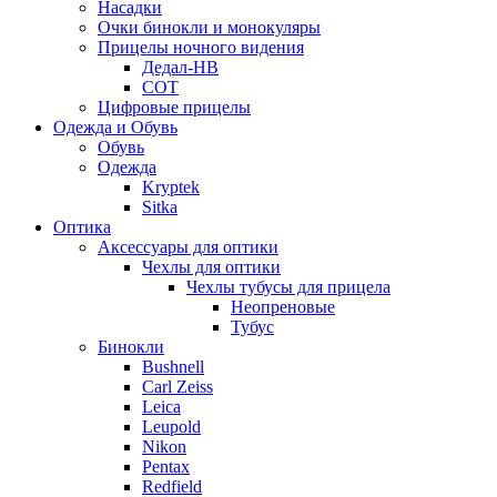
Насадки
Очки бинокли и монокуляры
Прицелы ночного видения
Дедал-НВ
СОТ
Цифровые прицелы
Одежда и Обувь
Обувь
Одежда
Kryptek
Sitka
Оптика
Аксессуары для оптики
Чехлы для оптики
Чехлы тубусы для прицела
Неопреновые
Тубус
Бинокли
Bushnell
Carl Zeiss
Leica
Leupold
Nikon
Pentax
Redfield