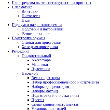
Плавсредства лыжи снегоступы сани прицепы
Пневматика
Винтовки
Пистолеты
Пули
Подсумки патронташи ремни
Подсумки и патронташи
Ремни погонные
Пристрелка оружия
Станки для пристрелки
Холодная пристрелка
Релоадинг
Гладкоствольный
Аксессуары
Машинки
Пулелейки
Нарезной
Весы и дозаторы
Набор профессионального инструмента
Наборы для релоадинга
Наборы матриц
Подготовка и очистка гильз
Прессы
Специальные инструменты
Установка капсюлей