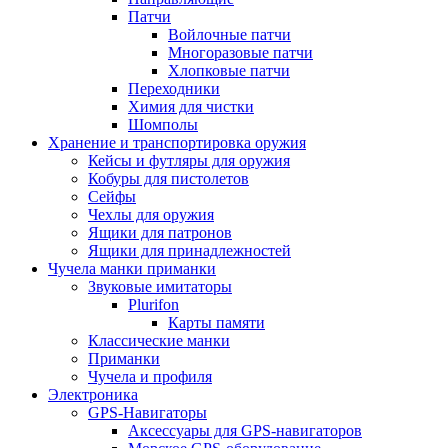
Патчи
Войлочные патчи
Многоразовые патчи
Хлопковые патчи
Переходники
Химия для чистки
Шомполы
Хранение и транспортировка оружия
Кейсы и футляры для оружия
Кобуры для пистолетов
Сейфы
Чехлы для оружия
Ящики для патронов
Ящики для принадлежностей
Чучела манки приманки
Звуковые имитаторы
Plurifon
Карты памяти
Классические манки
Приманки
Чучела и профиля
Электроника
GPS-Навигаторы
Аксессуары для GPS-навигаторов