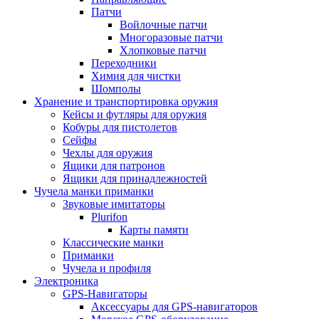
Патчи
Войлочные патчи
Многоразовые патчи
Хлопковые патчи
Переходники
Химия для чистки
Шомполы
Хранение и транспортировка оружия
Кейсы и футляры для оружия
Кобуры для пистолетов
Сейфы
Чехлы для оружия
Ящики для патронов
Ящики для принадлежностей
Чучела манки приманки
Звуковые имитаторы
Plurifon
Карты памяти
Классические манки
Приманки
Чучела и профиля
Электроника
GPS-Навигаторы
Аксессуары для GPS-навигаторов