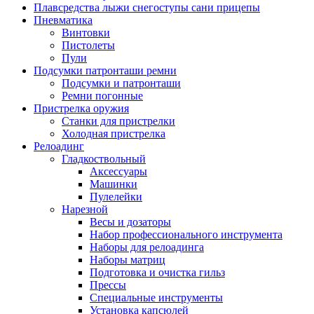
Плавсредства лыжи снегоступы сани прицепы
Пневматика
Винтовки
Пистолеты
Пули
Подсумки патронташи ремни
Подсумки и патронташи
Ремни погонные
Пристрелка оружия
Станки для пристрелки
Холодная пристрелка
Релоадинг
Гладкоствольный
Аксессуары
Машинки
Пулелейки
Нарезной
Весы и дозаторы
Набор профессионального инструмента
Наборы для релоадинга
Наборы матриц
Подготовка и очистка гильз
Прессы
Специальные инструменты
Установка капсюлей