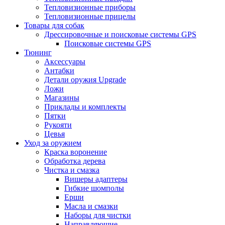
Тепловизионные приборы
Тепловизионные прицелы
Товары для собак
Дрессировочные и поисковые системы GPS
Поисковые системы GPS
Тюнинг
Аксессуары
Антабки
Детали оружия Upgrade
Ложи
Магазины
Приклады и комплекты
Пятки
Рукояти
Цевья
Уход за оружием
Краска воронение
Обработка дерева
Чистка и смазка
Вишеры адаптеры
Гибкие шомполы
Ерши
Масла и смазки
Наборы для чистки
Направляющие