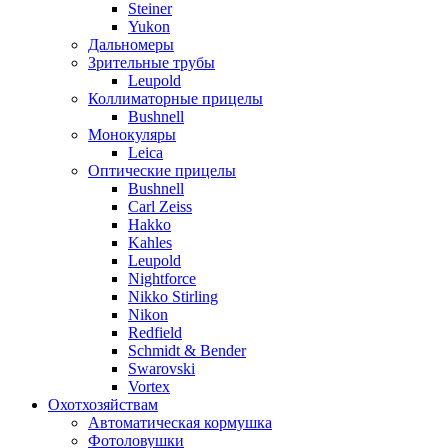
Steiner
Yukon
Дальномеры
Зрительные трубы
Leupold
Коллиматорные прицелы
Bushnell
Монокуляры
Leica
Оптические прицелы
Bushnell
Carl Zeiss
Hakko
Kahles
Leupold
Nightforce
Nikko Stirling
Nikon
Redfield
Schmidt & Bender
Swarovski
Vortex
Охотхозяйствам
Автоматическая кормушка
Фотоловушки