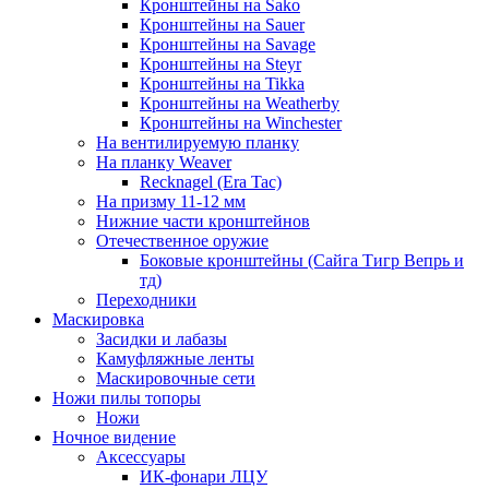
Кронштейны на Sako
Кронштейны на Sauer
Кронштейны на Savage
Кронштейны на Steyr
Кронштейны на Tikka
Кронштейны на Weatherby
Кронштейны на Winchester
На вентилируемую планку
На планку Weaver
Recknagel (Era Tac)
На призму 11-12 мм
Нижние части кронштейнов
Отечественное оружие
Боковые кронштейны (Сайга Тигр Вепрь и
тд)
Переходники
Маскировка
Засидки и лабазы
Камуфляжные ленты
Маскировочные сети
Ножи пилы топоры
Ножи
Ночное видение
Аксессуары
ИК-фонари ЛЦУ