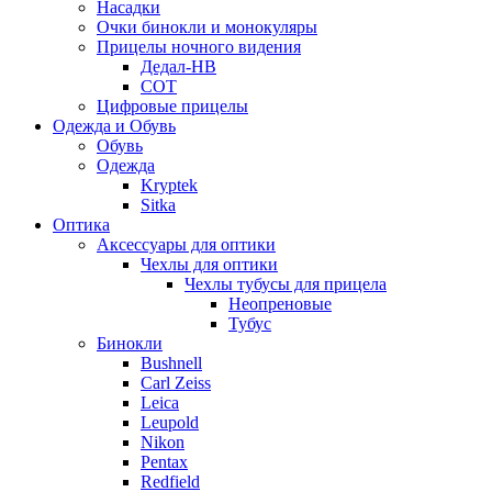
Насадки
Очки бинокли и монокуляры
Прицелы ночного видения
Дедал-НВ
СОТ
Цифровые прицелы
Одежда и Обувь
Обувь
Одежда
Kryptek
Sitka
Оптика
Аксессуары для оптики
Чехлы для оптики
Чехлы тубусы для прицела
Неопреновые
Тубус
Бинокли
Bushnell
Carl Zeiss
Leica
Leupold
Nikon
Pentax
Redfield