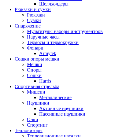
Шеллхолдеры
Рюкзаки и сумки
Рюкзаки
Сумки
Снаряжение
Мультитулы наборы инструментоов
Наручные часы
Термосы и термокружки
Фонари
Armytek
Сошки опоры мешки
Мешки
Опоры
Сошки
Harris
Спортивная стрельба
Мишени
Металлические
Наушники
Активные наушники
Пассивные наушники
Очки
Спортинг
Тепловизоры
Тепловизионные насадки