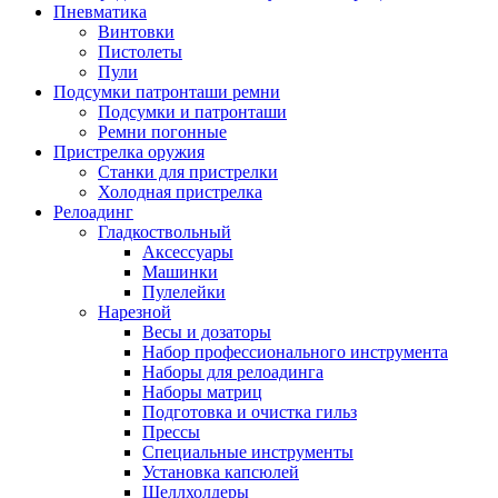
Пневматика
Винтовки
Пистолеты
Пули
Подсумки патронташи ремни
Подсумки и патронташи
Ремни погонные
Пристрелка оружия
Станки для пристрелки
Холодная пристрелка
Релоадинг
Гладкоствольный
Аксессуары
Машинки
Пулелейки
Нарезной
Весы и дозаторы
Набор профессионального инструмента
Наборы для релоадинга
Наборы матриц
Подготовка и очистка гильз
Прессы
Специальные инструменты
Установка капсюлей
Шеллхолдеры