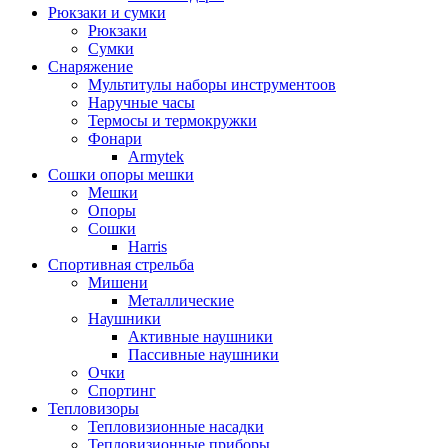
Рюкзаки и сумки
Рюкзаки
Сумки
Снаряжение
Мультитулы наборы инструментоов
Наручные часы
Термосы и термокружки
Фонари
Armytek
Сошки опоры мешки
Мешки
Опоры
Сошки
Harris
Спортивная стрельба
Мишени
Металлические
Наушники
Активные наушники
Пассивные наушники
Очки
Спортинг
Тепловизоры
Тепловизионные насадки
Тепловизионные приборы