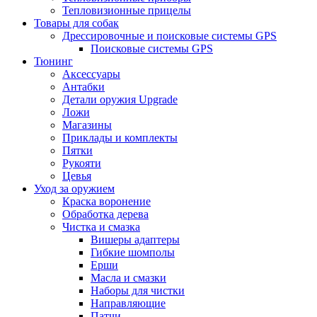
Тепловизионные прицелы
Товары для собак
Дрессировочные и поисковые системы GPS
Поисковые системы GPS
Тюнинг
Аксессуары
Антабки
Детали оружия Upgrade
Ложи
Магазины
Приклады и комплекты
Пятки
Рукояти
Цевья
Уход за оружием
Краска воронение
Обработка дерева
Чистка и смазка
Вишеры адаптеры
Гибкие шомполы
Ерши
Масла и смазки
Наборы для чистки
Направляющие
Патчи