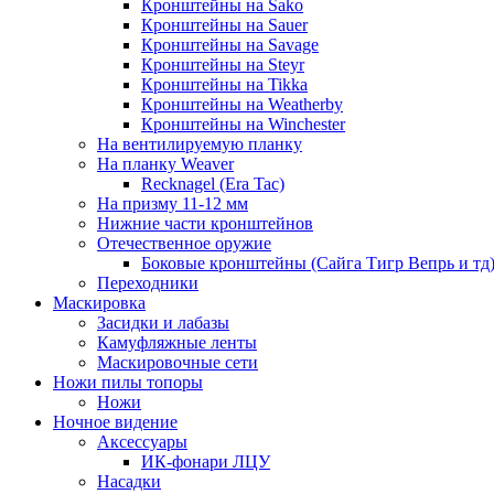
Кронштейны на Sako
Кронштейны на Sauer
Кронштейны на Savage
Кронштейны на Steyr
Кронштейны на Tikka
Кронштейны на Weatherby
Кронштейны на Winchester
На вентилируемую планку
На планку Weaver
Recknagel (Era Tac)
На призму 11-12 мм
Нижние части кронштейнов
Отечественное оружие
Боковые кронштейны (Сайга Тигр Вепрь и тд
Переходники
Маскировка
Засидки и лабазы
Камуфляжные ленты
Маскировочные сети
Ножи пилы топоры
Ножи
Ночное видение
Аксессуары
ИК-фонари ЛЦУ
Насадки