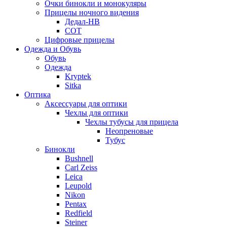
Очки бинокли и монокуляры
Прицелы ночного видения
Дедал-НВ
СОТ
Цифровые прицелы
Одежда и Обувь
Обувь
Одежда
Kryptek
Sitka
Оптика
Аксессуары для оптики
Чехлы для оптики
Чехлы тубусы для прицела
Неопреновые
Тубус
Бинокли
Bushnell
Carl Zeiss
Leica
Leupold
Nikon
Pentax
Redfield
Steiner