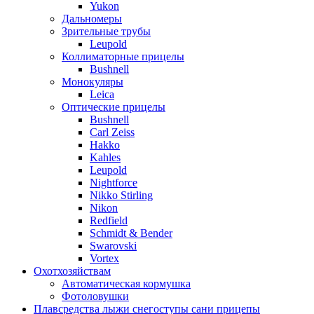
Yukon
Дальномеры
Зрительные трубы
Leupold
Коллиматорные прицелы
Bushnell
Монокуляры
Leica
Оптические прицелы
Bushnell
Carl Zeiss
Hakko
Kahles
Leupold
Nightforce
Nikko Stirling
Nikon
Redfield
Schmidt & Bender
Swarovski
Vortex
Охотхозяйствам
Автоматическая кормушка
Фотоловушки
Плавсредства лыжи снегоступы сани прицепы