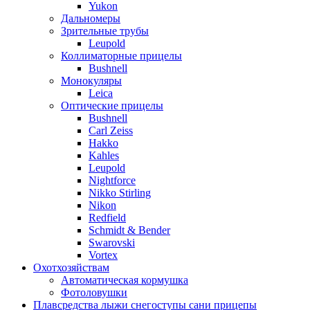
Yukon
Дальномеры
Зрительные трубы
Leupold
Коллиматорные прицелы
Bushnell
Монокуляры
Leica
Оптические прицелы
Bushnell
Carl Zeiss
Hakko
Kahles
Leupold
Nightforce
Nikko Stirling
Nikon
Redfield
Schmidt & Bender
Swarovski
Vortex
Охотхозяйствам
Автоматическая кормушка
Фотоловушки
Плавсредства лыжи снегоступы сани прицепы