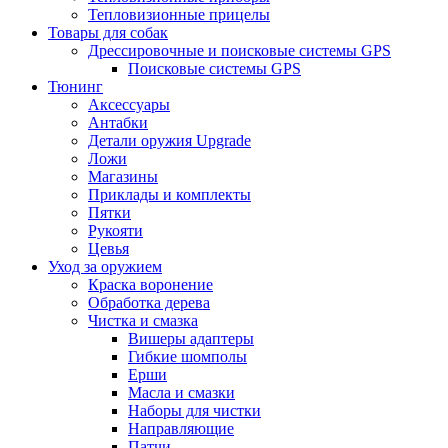
Тепловизионные прицелы
Товары для собак
Дрессировочные и поисковые системы GPS
Поисковые системы GPS
Тюнинг
Аксессуары
Антабки
Детали оружия Upgrade
Ложи
Магазины
Приклады и комплекты
Пятки
Рукояти
Цевья
Уход за оружием
Краска воронение
Обработка дерева
Чистка и смазка
Вишеры адаптеры
Гибкие шомполы
Ерши
Масла и смазки
Наборы для чистки
Направляющие
Патчи