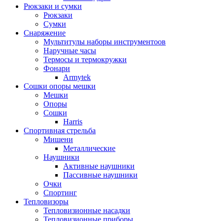
Рюкзаки и сумки
Рюкзаки
Сумки
Снаряжение
Мультитулы наборы инструментоов
Наручные часы
Термосы и термокружки
Фонари
Armytek
Сошки опоры мешки
Мешки
Опоры
Сошки
Harris
Спортивная стрельба
Мишени
Металлические
Наушники
Активные наушники
Пассивные наушники
Очки
Спортинг
Тепловизоры
Тепловизионные насадки
Тепловизионные приборы