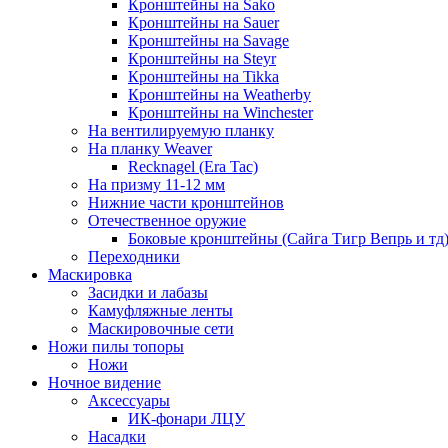
Кронштейны на Sako
Кронштейны на Sauer
Кронштейны на Savage
Кронштейны на Steyr
Кронштейны на Tikka
Кронштейны на Weatherby
Кронштейны на Winchester
На вентилируемую планку
На планку Weaver
Recknagel (Era Tac)
На призму 11-12 мм
Нижние части кронштейнов
Отечественное оружие
Боковые кронштейны (Сайга Тигр Вепрь и тд
Переходники
Маскировка
Засидки и лабазы
Камуфляжные ленты
Маскировочные сети
Ножи пилы топоры
Ножи
Ночное видение
Аксессуары
ИК-фонари ЛЦУ
Насадки