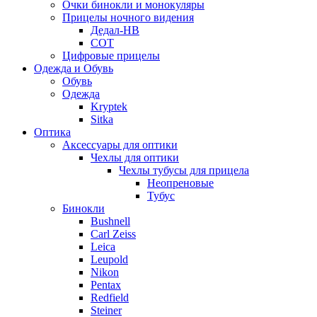
Очки бинокли и монокуляры
Прицелы ночного видения
Дедал-НВ
СОТ
Цифровые прицелы
Одежда и Обувь
Обувь
Одежда
Kryptek
Sitka
Оптика
Аксессуары для оптики
Чехлы для оптики
Чехлы тубусы для прицела
Неопреновые
Тубус
Бинокли
Bushnell
Carl Zeiss
Leica
Leupold
Nikon
Pentax
Redfield
Steiner