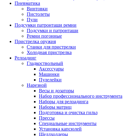
Пневматика
Винтовки
Пистолеты
Пули
Подсумки патронташи ремни
Подсумки и патронташи
Ремни погонные
Пристрелка оружия
Станки для пристрелки
Холодная пристрелка
Релоадинг
Гладкоствольный
Аксессуары
Машинки
Пулелейки
Нарезной
Весы и дозаторы
Набор профессионального инструмента
Наборы для релоадинга
Наборы матриц
Подготовка и очистка гильз
Прессы
Специальные инструменты
Установка капсюлей
Шеллхолдеры