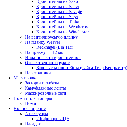
Кронштейны на Sako
Кронштейны на Sauer
Кронштейны на Savage
Кронштейны на Steyr
Кронштейны на Tikka
Кронштейны на Weatherby
Кронштейны на Winchester
На вентилируемую планку
На планку Weaver
Recknagel (Era Tac)
На призму 11-12 мм
Нижние части кронштейнов
Отечественное оружие
Боковые кронштейны (Сайга Тигр Вепрь и тд
Переходники
Маскировка
Засидки и лабазы
Камуфляжные ленты
Маскировочные сети
Ножи пилы топоры
Ножи
Ночное видение
Аксессуары
ИК-фонари ЛЦУ
Насадки