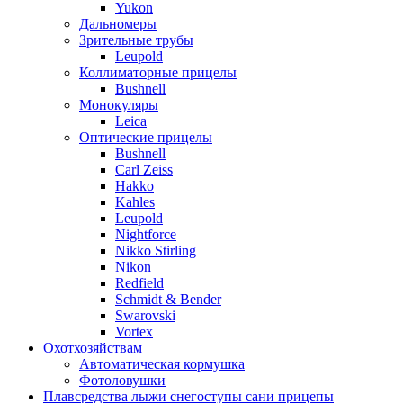
Yukon
Дальномеры
Зрительные трубы
Leupold
Коллиматорные прицелы
Bushnell
Монокуляры
Leica
Оптические прицелы
Bushnell
Carl Zeiss
Hakko
Kahles
Leupold
Nightforce
Nikko Stirling
Nikon
Redfield
Schmidt & Bender
Swarovski
Vortex
Охотхозяйствам
Автоматическая кормушка
Фотоловушки
Плавсредства лыжи снегоступы сани прицепы