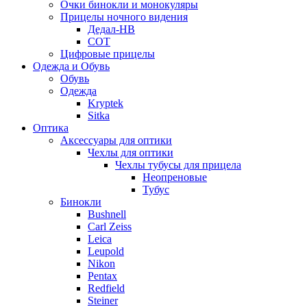
Очки бинокли и монокуляры
Прицелы ночного видения
Дедал-НВ
СОТ
Цифровые прицелы
Одежда и Обувь
Обувь
Одежда
Kryptek
Sitka
Оптика
Аксессуары для оптики
Чехлы для оптики
Чехлы тубусы для прицела
Неопреновые
Тубус
Бинокли
Bushnell
Carl Zeiss
Leica
Leupold
Nikon
Pentax
Redfield
Steiner