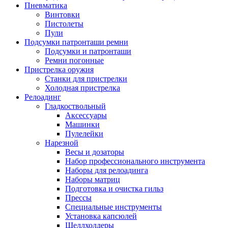
Пневматика
Винтовки
Пистолеты
Пули
Подсумки патронташи ремни
Подсумки и патронташи
Ремни погонные
Пристрелка оружия
Станки для пристрелки
Холодная пристрелка
Релоадинг
Гладкоствольный
Аксессуары
Машинки
Пулелейки
Нарезной
Весы и дозаторы
Набор профессионального инструмента
Наборы для релоадинга
Наборы матриц
Подготовка и очистка гильз
Прессы
Специальные инструменты
Установка капсюлей
Шеллхолдеры