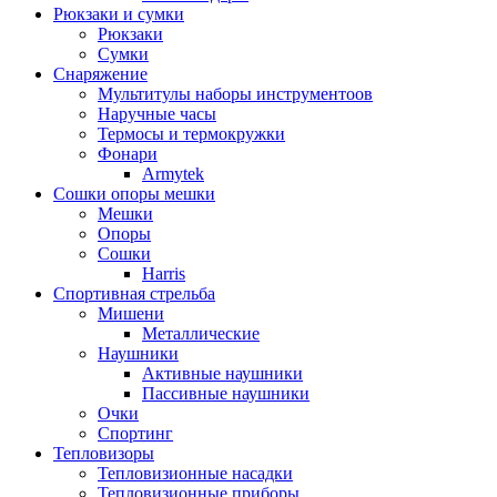
Рюкзаки и сумки
Рюкзаки
Сумки
Снаряжение
Мультитулы наборы инструментоов
Наручные часы
Термосы и термокружки
Фонари
Armytek
Сошки опоры мешки
Мешки
Опоры
Сошки
Harris
Спортивная стрельба
Мишени
Металлические
Наушники
Активные наушники
Пассивные наушники
Очки
Спортинг
Тепловизоры
Тепловизионные насадки
Тепловизионные приборы