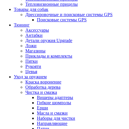
Тепловизионные прицелы
Товары для собак
Дрессировочные и поисковые системы GPS
Поисковые системы GPS
Тюнинг
Аксессуары
Антабки
Детали оружия Upgrade
Ложи
Магазины
Приклады и комплекты
Пятки
Рукояти
Цевья
Уход за оружием
Краска воронение
Обработка дерева
Чистка и смазка
Вишеры адаптеры
Гибкие шомполы
Ерши
Масла и смазки
Наборы для чистки
Направляющие
Патчи