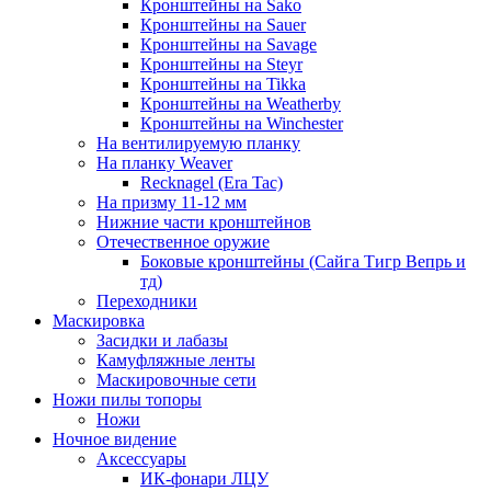
Кронштейны на Sako
Кронштейны на Sauer
Кронштейны на Savage
Кронштейны на Steyr
Кронштейны на Tikka
Кронштейны на Weatherby
Кронштейны на Winchester
На вентилируемую планку
На планку Weaver
Recknagel (Era Tac)
На призму 11-12 мм
Нижние части кронштейнов
Отечественное оружие
Боковые кронштейны (Сайга Тигр Вепрь и
тд)
Переходники
Маскировка
Засидки и лабазы
Камуфляжные ленты
Маскировочные сети
Ножи пилы топоры
Ножи
Ночное видение
Аксессуары
ИК-фонари ЛЦУ