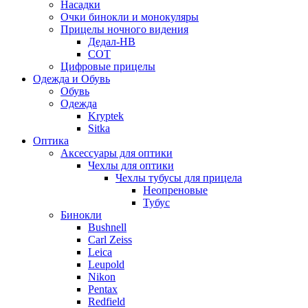
Насадки
Очки бинокли и монокуляры
Прицелы ночного видения
Дедал-НВ
СОТ
Цифровые прицелы
Одежда и Обувь
Обувь
Одежда
Kryptek
Sitka
Оптика
Аксессуары для оптики
Чехлы для оптики
Чехлы тубусы для прицела
Неопреновые
Тубус
Бинокли
Bushnell
Carl Zeiss
Leica
Leupold
Nikon
Pentax
Redfield