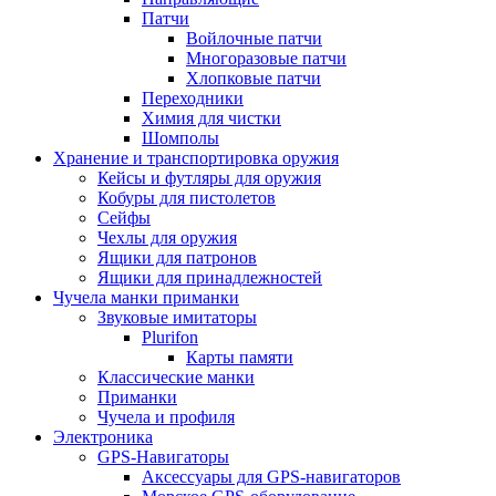
Патчи
Войлочные патчи
Многоразовые патчи
Хлопковые патчи
Переходники
Химия для чистки
Шомполы
Хранение и транспортировка оружия
Кейсы и футляры для оружия
Кобуры для пистолетов
Сейфы
Чехлы для оружия
Ящики для патронов
Ящики для принадлежностей
Чучела манки приманки
Звуковые имитаторы
Plurifon
Карты памяти
Классические манки
Приманки
Чучела и профиля
Электроника
GPS-Навигаторы
Аксессуары для GPS-навигаторов