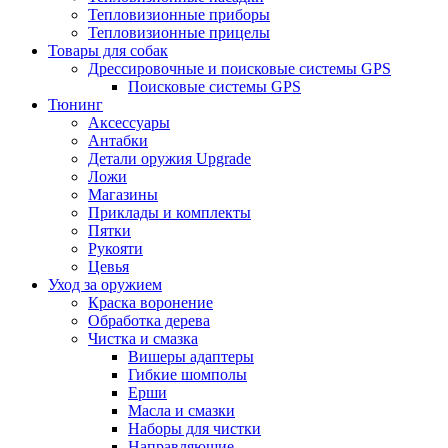
Тепловизионные приборы
Тепловизионные прицелы
Товары для собак
Дрессировочные и поисковые системы GPS
Поисковые системы GPS
Тюнинг
Аксессуары
Антабки
Детали оружия Upgrade
Ложи
Магазины
Приклады и комплекты
Пятки
Рукояти
Цевья
Уход за оружием
Краска воронение
Обработка дерева
Чистка и смазка
Вишеры адаптеры
Гибкие шомполы
Ерши
Масла и смазки
Наборы для чистки
Направляющие