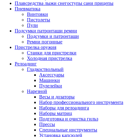
Плавсредства лыжи снегоступы сани прицепы
Пневматика
Винтовки
Пистолеты
Пули
Подсумки патронташи ремни
Подсумки и патронташи
Ремни погонные
Пристрелка оружия
Станки для пристрелки
Холодная пристрелка
Релоадинг
Гладкоствольный
Аксессуары
Машинки
Пулелейки
Нарезной
Весы и дозаторы
Набор профессионального инструмента
Наборы для релоадинга
Наборы матриц
Подготовка и очистка гильз
Прессы
Специальные инструменты
Установка капсюлей