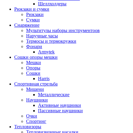
Шеллхолдеры
Рюкзаки и сумки
Рюкзаки
Сумки
Снаряжение
Мультитулы наборы инструментоов
Наручные часы
Термосы и термокружки
Фонари
Armytek
Сошки опоры мешки
Мешки
Опоры
Сошки
Harris
Спортивная стрельба
Мишени
Металлические
Наушники
Активные наушники
Пассивные наушники
Очки
Спортинг
Тепловизоры
Тепловизионные насадки