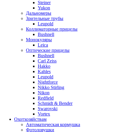
Steiner
Yukon
Дальномеры
Зрительные трубы
Leupold
Коллиматорные прицелы
Bushnell
Монокуляры
Leica
Оптические прицелы
Bushnell
Carl Zeiss
Hakko
Kahles
Leupold
Nightforce
Nikko Stirling
Nikon
Redfield
Schmidt & Bender
Swarovski
Vortex
Охотхозяйствам
Автоматическая кормушка
Фотоловушки