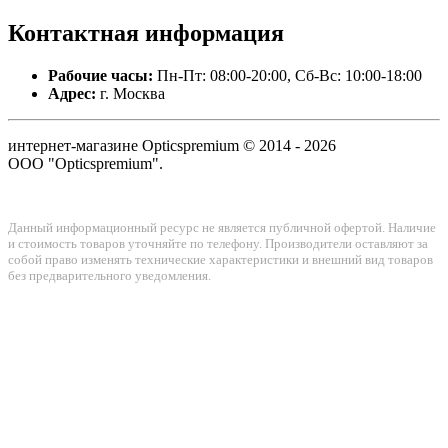
Контактная
информация
Рабочие часы:
Пн-Пт: 08:00-20:00, Сб-Вс: 10:00-18:00
Адрес:
г. Москва
интернет-магазине Opticspremium © 2014 - 2026
ООО "Opticspremium".
Данный информационный ресурс не является публичной офертой. Наличие
и стоимость товаров уточняйте по телефону. Производители оставляют за
собой право изменять технические характеристики и внешний вид товаров
без предварительного уведомления.