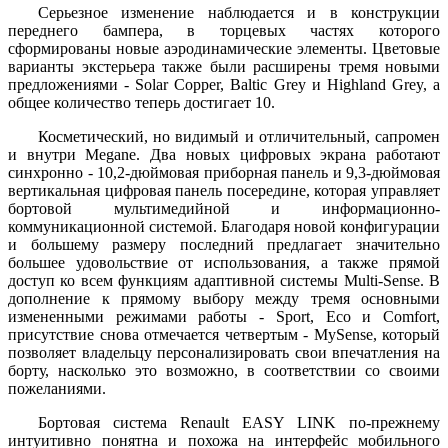
Серьезное изменение наблюдается и в конструкции
переднего бампера, в торцевых частях которого
сформированы новые аэродинамические элементы. Цветовые
варианты экстерьера также были расширены тремя новыми
предложениями - Solar Copper, Baltic Grey и Highland Grey, а
общее количество теперь достигает 10.
Косметический, но видимый и отличительный, сапромен
и внутри Megane. Два новых цифровых экрана работают
синхронно - 10,2-дюймовая приборная панель и 9,3-дюймовая
вертикальная цифровая панель посередине, которая управляет
бортовой мультимедийной и информационно-
коммуникационной системой. Благодаря новой конфигурации
и большему размеру последний предлагает значительно
большее удовольствие от использования, а также прямой
доступ ко всем функциям адаптивной системы Multi-Sense. В
дополнение к прямому выбору между тремя основными
измененными режимами работы - Sport, Eco и Comfort,
присутствие снова отмечается четвертым - MySense, который
позволяет владельцу персонализировать свои впечатления на
борту, насколько это возможно, в соответствии со своими
пожеланиями.
Бортовая система Renault EASY LINK по-прежнему
интуитивно понятна и похожа на интерфейс мобильного