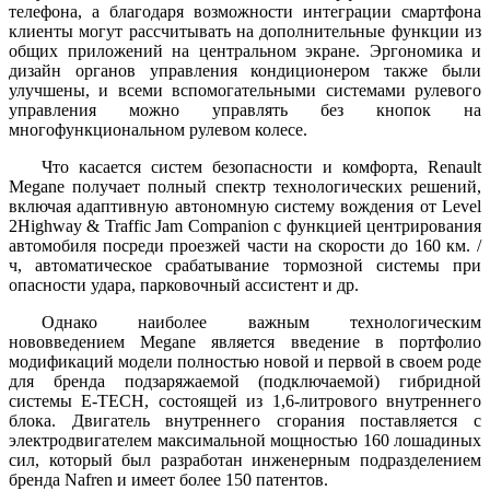
телефона, а благодаря возможности интеграции смартфона
клиенты могут рассчитывать на дополнительные функции из
общих приложений на центральном экране. Эргономика и
дизайн органов управления кондиционером также были
улучшены, и всеми вспомогательными системами рулевого
управления можно управлять без кнопок на
многофункциональном рулевом колесе.
Что касается систем безопасности и комфорта, Renault
Megane получает полный спектр технологических решений,
включая адаптивную автономную систему вождения от Level
2Highway & Traffic Jam Companion с функцией центрирования
автомобиля посреди проезжей части на скорости до 160 км. /
ч, автоматическое срабатывание тормозной системы при
опасности удара, парковочный ассистент и др.
Однако наиболее важным технологическим
нововведением Megane является введение в портфолио
модификаций модели полностью новой и первой в своем роде
для бренда подзаряжаемой (подключаемой) гибридной
системы E-TECH, состоящей из 1,6-литрового внутреннего
блока. Двигатель внутреннего сгорания поставляется с
электродвигателем максимальной мощностью 160 лошадиных
сил, который был разработан инженерным подразделением
бренда Nafren и имеет более 150 патентов.