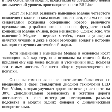
и при обновлении модели, представляя ее совершенно новый
динамический уровень производительности RS Line.
Будет ли Renault развивать нынешнее Megane четвертого
поколения с классическим новым поколением, или мы станем
свидетелями рождения совершенно нового рыночного
предложения, разработанного на основе футуристической
концепции Megane eVision, пока неизвестно. Однако ясно, что
нынешний Megane в версиях хэтчбек, седан и универсал
является лучшим и даже в своей эволюции войдет в историю
как один из лучших автомобилей марки.
Хотя изменения в нынешнем Megane в основном носят
эволюционный характер, они основаны на отличной базе,
придавая ему еще более полный и утонченный вид, помогая
тем самым достичь большего общего удовлетворения от
покупки.
Основные изменения во внешности автомобиля связаны с
внедрением в фары стандартной диодной технологии LED
Pure Vision, которая улучшает дорожное освещение почти на
30%. Дополнительная безопасность и эстетика дороги
достигается за счет интеграции светодиодов. размыта
подсветка и модули задних фонарей с динамическими
поворотниками.