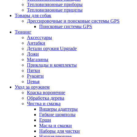
Тепловизионные приборы
Тепловизионные прицелы
Товары для собак
Дрессировочные и поисковые системы GPS
Поисковые системы GPS
Тюнинг
Аксессуары
Антабки
Детали оружия Upgrade
Ложи
Магазины
Приклады и комплекты
Пятки
Рукояти
Цевья
Уход за оружием
Краска воронение
Обработка дерева
Чистка и смазка
Вишеры адаптеры
Гибкие шомполы
Ерши
Масла и смазки
Наборы для чистки
Направляющие