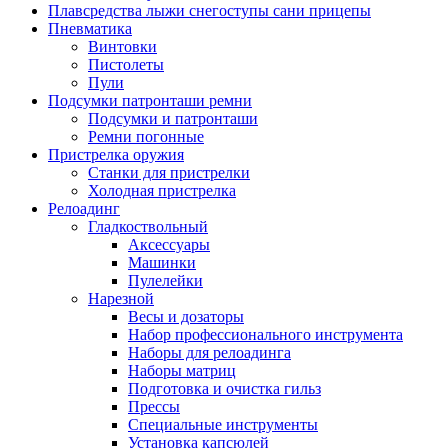
Плавсредства лыжи снегоступы сани прицепы
Пневматика
Винтовки
Пистолеты
Пули
Подсумки патронташи ремни
Подсумки и патронташи
Ремни погонные
Пристрелка оружия
Станки для пристрелки
Холодная пристрелка
Релоадинг
Гладкоствольный
Аксессуары
Машинки
Пулелейки
Нарезной
Весы и дозаторы
Набор профессионального инструмента
Наборы для релоадинга
Наборы матриц
Подготовка и очистка гильз
Прессы
Специальные инструменты
Установка капсюлей