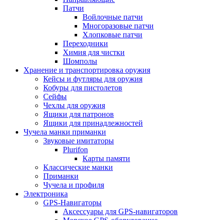
Патчи
Войлочные патчи
Многоразовые патчи
Хлопковые патчи
Переходники
Химия для чистки
Шомполы
Хранение и транспортировка оружия
Кейсы и футляры для оружия
Кобуры для пистолетов
Сейфы
Чехлы для оружия
Ящики для патронов
Ящики для принадлежностей
Чучела манки приманки
Звуковые имитаторы
Plurifon
Карты памяти
Классические манки
Приманки
Чучела и профиля
Электроника
GPS-Навигаторы
Аксессуары для GPS-навигаторов