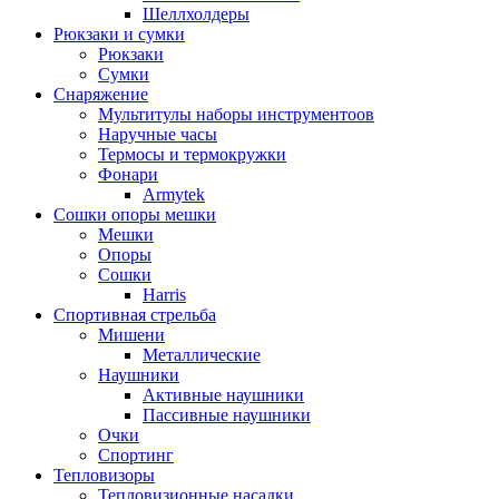
Шеллхолдеры
Рюкзаки и сумки
Рюкзаки
Сумки
Снаряжение
Мультитулы наборы инструментоов
Наручные часы
Термосы и термокружки
Фонари
Armytek
Сошки опоры мешки
Мешки
Опоры
Сошки
Harris
Спортивная стрельба
Мишени
Металлические
Наушники
Активные наушники
Пассивные наушники
Очки
Спортинг
Тепловизоры
Тепловизионные насадки