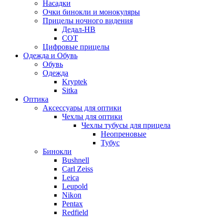
Насадки
Очки бинокли и монокуляры
Прицелы ночного видения
Дедал-НВ
СОТ
Цифровые прицелы
Одежда и Обувь
Обувь
Одежда
Kryptek
Sitka
Оптика
Аксессуары для оптики
Чехлы для оптики
Чехлы тубусы для прицела
Неопреновые
Тубус
Бинокли
Bushnell
Carl Zeiss
Leica
Leupold
Nikon
Pentax
Redfield