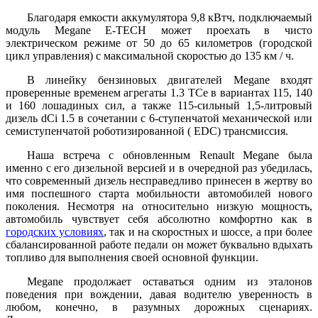
Благодаря емкости аккумулятора 9,8 кВтч, подключаемый
модуль Megane E-TECH может проехать в чисто
электрическом режиме от 50 до 65 километров (городской
цикл управления) с максимальной скоростью до 135 км / ч.
В линейку бензиновых двигателей Megane входят
проверенные временем агрегаты 1.3 TCe в вариантах 115, 140
и 160 лошадиных сил, а также 115-сильный 1,5-литровый
дизель dCi 1.5 в сочетании с 6-ступенчатой механической или
семиступенчатой роботизированной ( EDC) трансмиссия.
Наша встреча с обновленным Renault Megane была
именно с его дизельной версией и в очередной раз убедилась,
что современный дизель несправедливо принесен в жертву во
имя поспешного старта мобильности автомобилей нового
поколения. Несмотря на относительно низкую мощность,
автомобиль чувствует себя абсолютно комфортно как в
городских условиях
, так и на скоростных и шоссе, а при более
сбалансированной работе педали он может буквально вдыхать
топливо для выполнения своей основной функции.
Megane продолжает оставаться одним из эталонов
поведения при вождении, давая водителю уверенность в
любом, конечно, в разумных дорожных сценариях.