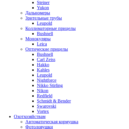
Steiner
Yukon
Дальномеры
Зрительные трубы
Leupold
Коллиматорные прицелы
Bushnell
Монокуляры
Leica
Оптические прицелы
Bushnell
Carl Zeiss
Hakko
Kahles
Leupold
Nightforce
Nikko Stirling
Nikon
Redfield
Schmidt & Bender
Swarovski
Vortex
Охотхозяйствам
Автоматическая кормушка
Фотоловушки