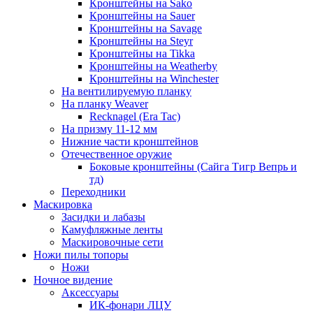
Кронштейны на Sako
Кронштейны на Sauer
Кронштейны на Savage
Кронштейны на Steyr
Кронштейны на Tikka
Кронштейны на Weatherby
Кронштейны на Winchester
На вентилируемую планку
На планку Weaver
Recknagel (Era Tac)
На призму 11-12 мм
Нижние части кронштейнов
Отечественное оружие
Боковые кронштейны (Сайга Тигр Вепрь и
тд)
Переходники
Маскировка
Засидки и лабазы
Камуфляжные ленты
Маскировочные сети
Ножи пилы топоры
Ножи
Ночное видение
Аксессуары
ИК-фонари ЛЦУ