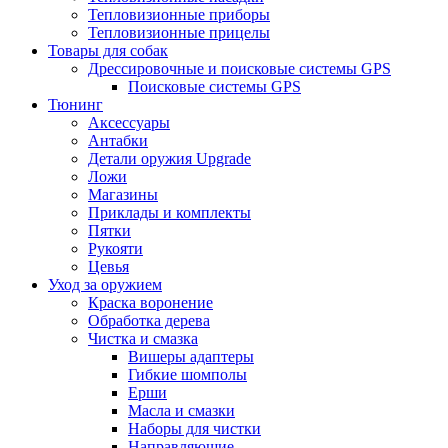
Тепловизионные приборы
Тепловизионные прицелы
Товары для собак
Дрессировочные и поисковые системы GPS
Поисковые системы GPS
Тюнинг
Аксессуары
Антабки
Детали оружия Upgrade
Ложи
Магазины
Приклады и комплекты
Пятки
Рукояти
Цевья
Уход за оружием
Краска воронение
Обработка дерева
Чистка и смазка
Вишеры адаптеры
Гибкие шомполы
Ерши
Масла и смазки
Наборы для чистки
Направляющие