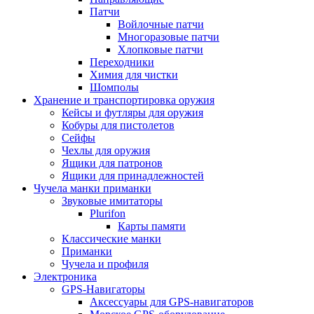
Патчи
Войлочные патчи
Многоразовые патчи
Хлопковые патчи
Переходники
Химия для чистки
Шомполы
Хранение и транспортировка оружия
Кейсы и футляры для оружия
Кобуры для пистолетов
Сейфы
Чехлы для оружия
Ящики для патронов
Ящики для принадлежностей
Чучела манки приманки
Звуковые имитаторы
Plurifon
Карты памяти
Классические манки
Приманки
Чучела и профиля
Электроника
GPS-Навигаторы
Аксессуары для GPS-навигаторов