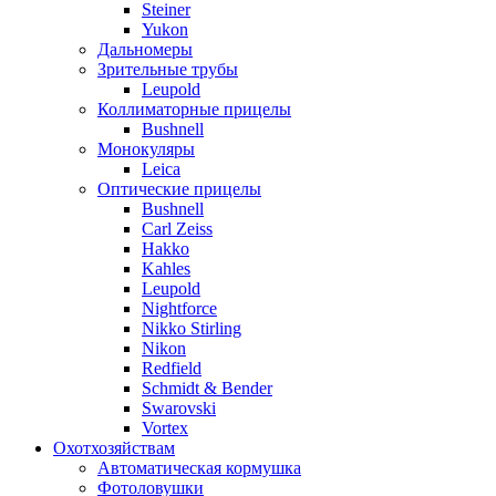
Steiner
Yukon
Дальномеры
Зрительные трубы
Leupold
Коллиматорные прицелы
Bushnell
Монокуляры
Leica
Оптические прицелы
Bushnell
Carl Zeiss
Hakko
Kahles
Leupold
Nightforce
Nikko Stirling
Nikon
Redfield
Schmidt & Bender
Swarovski
Vortex
Охотхозяйствам
Автоматическая кормушка
Фотоловушки