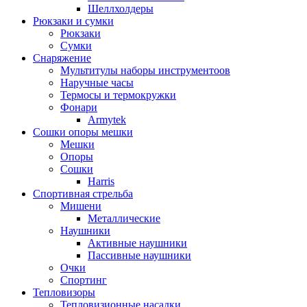
Шеллхолдеры
Рюкзаки и сумки
Рюкзаки
Сумки
Снаряжение
Мультитулы наборы инструментоов
Наручные часы
Термосы и термокружки
Фонари
Armytek
Сошки опоры мешки
Мешки
Опоры
Сошки
Harris
Спортивная стрельба
Мишени
Металлические
Наушники
Активные наушники
Пассивные наушники
Очки
Спортинг
Тепловизоры
Тепловизионные насадки