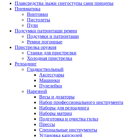
Плавсредства лыжи снегоступы сани прицепы
Пневматика
Винтовки
Пистолеты
Пули
Подсумки патронташи ремни
Подсумки и патронташи
Ремни погонные
Пристрелка оружия
Станки для пристрелки
Холодная пристрелка
Релоадинг
Гладкоствольный
Аксессуары
Машинки
Пулелейки
Нарезной
Весы и дозаторы
Набор профессионального инструмента
Наборы для релоадинга
Наборы матриц
Подготовка и очистка гильз
Прессы
Специальные инструменты
Установка капсюлей