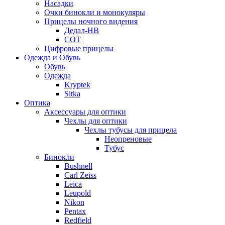
Насадки
Очки бинокли и монокуляры
Прицелы ночного видения
Дедал-НВ
СОТ
Цифровые прицелы
Одежда и Обувь
Обувь
Одежда
Kryptek
Sitka
Оптика
Аксессуары для оптики
Чехлы для оптики
Чехлы тубусы для прицела
Неопреновые
Тубус
Бинокли
Bushnell
Carl Zeiss
Leica
Leupold
Nikon
Pentax
Redfield