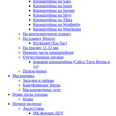
Кронштейны на Sako
Кронштейны на Sauer
Кронштейны на Savage
Кронштейны на Steyr
Кронштейны на Tikka
Кронштейны на Weatherby
Кронштейны на Winchester
На вентилируемую планку
На планку Weaver
Recknagel (Era Tac)
На призму 11-12 мм
Нижние части кронштейнов
Отечественное оружие
Боковые кронштейны (Сайга Тигр Вепрь и
тд)
Переходники
Маскировка
Засидки и лабазы
Камуфляжные ленты
Маскировочные сети
Ножи пилы топоры
Ножи
Ночное видение
Аксессуары
ИК-фонари ЛЦУ