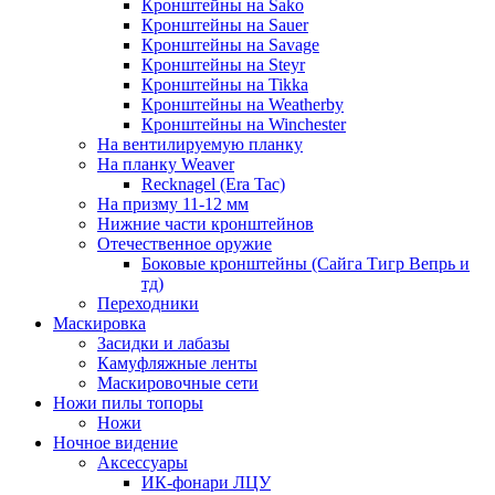
Кронштейны на Sako
Кронштейны на Sauer
Кронштейны на Savage
Кронштейны на Steyr
Кронштейны на Tikka
Кронштейны на Weatherby
Кронштейны на Winchester
На вентилируемую планку
На планку Weaver
Recknagel (Era Tac)
На призму 11-12 мм
Нижние части кронштейнов
Отечественное оружие
Боковые кронштейны (Сайга Тигр Вепрь и
тд)
Переходники
Маскировка
Засидки и лабазы
Камуфляжные ленты
Маскировочные сети
Ножи пилы топоры
Ножи
Ночное видение
Аксессуары
ИК-фонари ЛЦУ