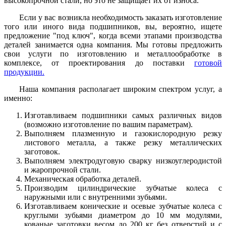
высокопрочной стали, но это не защищает их от износа.
Если у вас возникла необходимость заказать изготовление
того или иного вида подшипников, вы, вероятно, ищете
предложение "под ключ", когда всеми этапами производства
деталей занимается одна компания. Мы готовы предложить
свои услуги по изготовлению и металлообработке в
комплексе, от проектирования до поставки
готовой
продукции.
Наша компания располагает широким спектром услуг, а
именно:
Изготавливаем подшипники самых различных видов
(возможно изготовление по вашим параметрам).
Выполняем плазменную и газокислородную резку
листового металла, а также резку металлических
заготовок.
Выполняем электродуговую сварку низкоуглеродистой
и жаропрочной стали.
Механическая обработка деталей.
Производим цилиндрические зубчатые колеса с
наружными или с внутренними зубьями.
Изготавливаем конические и осевые зубчатые колеса с
круглыми зубьями диаметром до 10 мм модулями,
кованые заготовки весом до 200 кг без отверстий и с