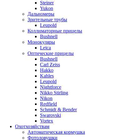
Steiner
Yukon
Дальномеры
Зрительные трубы
Leupold
Коллиматорные прицелы
Bushnell
Монокуляры
Leica
Оптические прицелы
Bushnell
Carl Zeiss
Hakko
Kahles
Leupold
Nightforce
Nikko Stirling
Nikon
Redfield
Schmidt & Bender
Swarovski
Vortex
Охотхозяйствам
Автоматическая кормушка
Фотоловушки