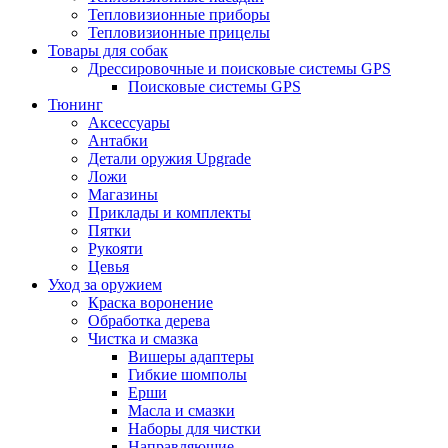
Тепловизионные приборы
Тепловизионные прицелы
Товары для собак
Дрессировочные и поисковые системы GPS
Поисковые системы GPS
Тюнинг
Аксессуары
Антабки
Детали оружия Upgrade
Ложи
Магазины
Приклады и комплекты
Пятки
Рукояти
Цевья
Уход за оружием
Краска воронение
Обработка дерева
Чистка и смазка
Вишеры адаптеры
Гибкие шомполы
Ерши
Масла и смазки
Наборы для чистки
Направляющие