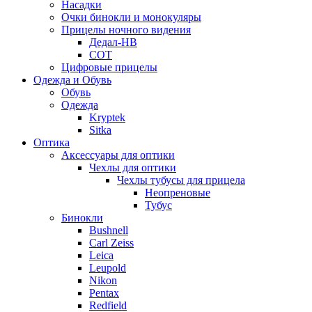
Насадки
Очки бинокли и монокуляры
Прицелы ночного видения
Дедал-НВ
СОТ
Цифровые прицелы
Одежда и Обувь
Обувь
Одежда
Kryptek
Sitka
Оптика
Аксессуары для оптики
Чехлы для оптики
Чехлы тубусы для прицела
Неопреновые
Тубус
Бинокли
Bushnell
Carl Zeiss
Leica
Leupold
Nikon
Pentax
Redfield