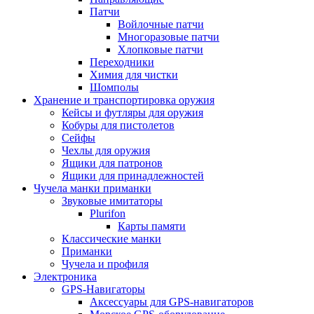
Патчи
Войлочные патчи
Многоразовые патчи
Хлопковые патчи
Переходники
Химия для чистки
Шомполы
Хранение и транспортировка оружия
Кейсы и футляры для оружия
Кобуры для пистолетов
Сейфы
Чехлы для оружия
Ящики для патронов
Ящики для принадлежностей
Чучела манки приманки
Звуковые имитаторы
Plurifon
Карты памяти
Классические манки
Приманки
Чучела и профиля
Электроника
GPS-Навигаторы
Аксессуары для GPS-навигаторов