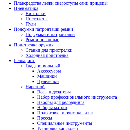
Плавсредства лыжи снегоступы сани прицепы
Пневматика
Винтовки
Пистолеты
Пули
Подсумки патронташи ремни
Подсумки и патронташи
Ремни погонные
Пристрелка оружия
Станки для пристрелки
Холодная пристрелка
Релоадинг
Гладкоствольный
Аксессуары
Машинки
Пулелейки
Нарезной
Весы и дозаторы
Набор профессионального инструмента
Наборы для релоадинга
Наборы матриц
Подготовка и очистка гильз
Прессы
Специальные инструменты
Установка капсюлей