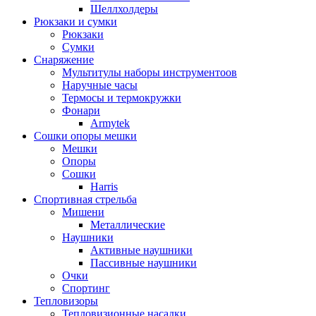
Шеллхолдеры
Рюкзаки и сумки
Рюкзаки
Сумки
Снаряжение
Мультитулы наборы инструментоов
Наручные часы
Термосы и термокружки
Фонари
Armytek
Сошки опоры мешки
Мешки
Опоры
Сошки
Harris
Спортивная стрельба
Мишени
Металлические
Наушники
Активные наушники
Пассивные наушники
Очки
Спортинг
Тепловизоры
Тепловизионные насадки