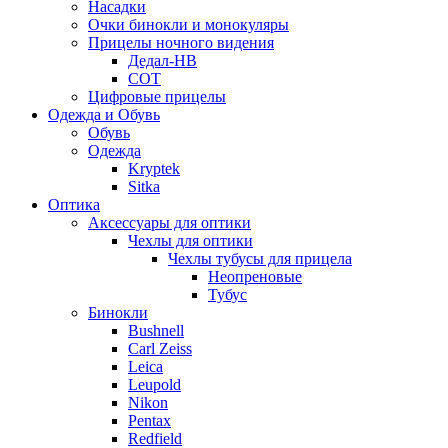
Насадки
Очки бинокли и монокуляры
Прицелы ночного видения
Дедал-НВ
СОТ
Цифровые прицелы
Одежда и Обувь
Обувь
Одежда
Kryptek
Sitka
Оптика
Аксессуары для оптики
Чехлы для оптики
Чехлы тубусы для прицела
Неопреновые
Тубус
Бинокли
Bushnell
Carl Zeiss
Leica
Leupold
Nikon
Pentax
Redfield