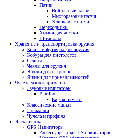
Патчи
Войлочные патчи
Многоразовые патчи
Хлопковые патчи
Переходники
Химия для чистки
Шомполы
Хранение и транспортировка оружия
Кейсы и футляры для оружия
Кобуры для пистолетов
Сейфы
Чехлы для оружия
Ящики для патронов
Ящики для принадлежностей
Чучела манки приманки
Звуковые имитаторы
Plurifon
Карты памяти
Классические манки
Приманки
Чучела и профиля
Электроника
GPS-Навигаторы
Аксессуары для GPS-навигаторов