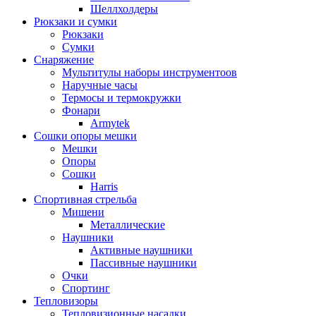
Шеллхолдеры
Рюкзаки и сумки
Рюкзаки
Сумки
Снаряжение
Мультитулы наборы инструментоов
Наручные часы
Термосы и термокружки
Фонари
Armytek
Сошки опоры мешки
Мешки
Опоры
Сошки
Harris
Спортивная стрельба
Мишени
Металлические
Наушники
Активные наушники
Пассивные наушники
Очки
Спортинг
Тепловизоры
Тепловизионные насадки