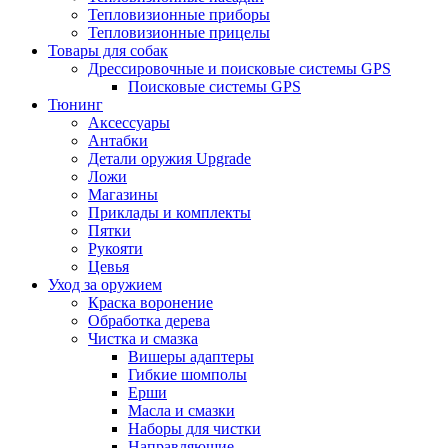
Тепловизионные приборы
Тепловизионные прицелы
Товары для собак
Дрессировочные и поисковые системы GPS
Поисковые системы GPS
Тюнинг
Аксессуары
Антабки
Детали оружия Upgrade
Ложи
Магазины
Приклады и комплекты
Пятки
Рукояти
Цевья
Уход за оружием
Краска воронение
Обработка дерева
Чистка и смазка
Вишеры адаптеры
Гибкие шомполы
Ерши
Масла и смазки
Наборы для чистки
Направляющие