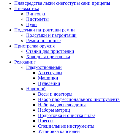
Плавсредства лыжи снегоступы сани прицепы
Пневматика
Винтовки
Пистолеты
Пули
Подсумки патронташи ремни
Подсумки и патронташи
Ремни погонные
Пристрелка оружия
Станки для пристрелки
Холодная пристрелка
Релоадинг
Гладкоствольный
Аксессуары
Машинки
Пулелейки
Нарезной
Весы и дозаторы
Набор профессионального инструмента
Наборы для релоадинга
Наборы матриц
Подготовка и очистка гильз
Прессы
Специальные инструменты
Установка капсюлей