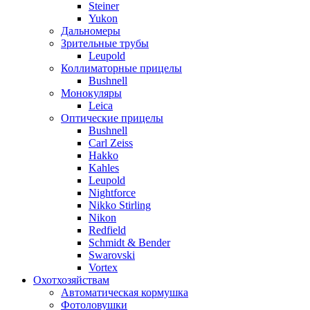
Steiner
Yukon
Дальномеры
Зрительные трубы
Leupold
Коллиматорные прицелы
Bushnell
Монокуляры
Leica
Оптические прицелы
Bushnell
Carl Zeiss
Hakko
Kahles
Leupold
Nightforce
Nikko Stirling
Nikon
Redfield
Schmidt & Bender
Swarovski
Vortex
Охотхозяйствам
Автоматическая кормушка
Фотоловушки