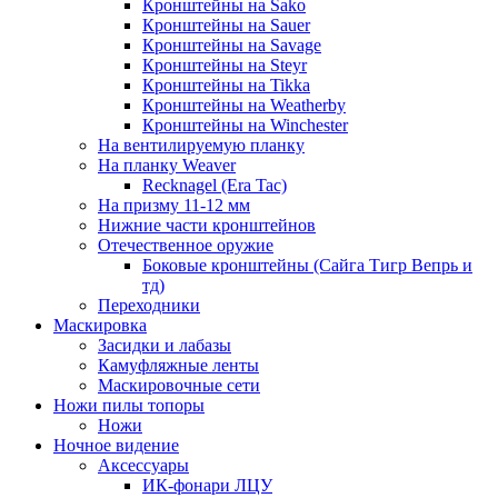
Кронштейны на Sako
Кронштейны на Sauer
Кронштейны на Savage
Кронштейны на Steyr
Кронштейны на Tikka
Кронштейны на Weatherby
Кронштейны на Winchester
На вентилируемую планку
На планку Weaver
Recknagel (Era Tac)
На призму 11-12 мм
Нижние части кронштейнов
Отечественное оружие
Боковые кронштейны (Сайга Тигр Вепрь и
тд)
Переходники
Маскировка
Засидки и лабазы
Камуфляжные ленты
Маскировочные сети
Ножи пилы топоры
Ножи
Ночное видение
Аксессуары
ИК-фонари ЛЦУ