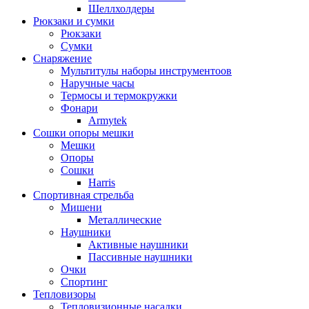
Шеллхолдеры
Рюкзаки и сумки
Рюкзаки
Сумки
Снаряжение
Мультитулы наборы инструментоов
Наручные часы
Термосы и термокружки
Фонари
Armytek
Сошки опоры мешки
Мешки
Опоры
Сошки
Harris
Спортивная стрельба
Мишени
Металлические
Наушники
Активные наушники
Пассивные наушники
Очки
Спортинг
Тепловизоры
Тепловизионные насадки