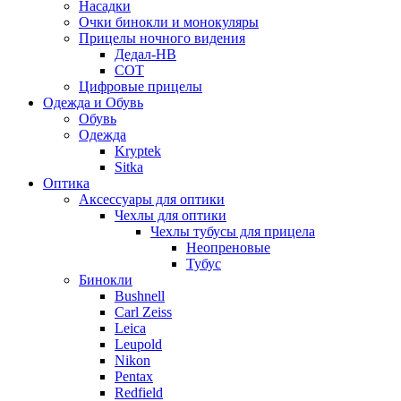
Насадки
Очки бинокли и монокуляры
Прицелы ночного видения
Дедал-НВ
СОТ
Цифровые прицелы
Одежда и Обувь
Обувь
Одежда
Kryptek
Sitka
Оптика
Аксессуары для оптики
Чехлы для оптики
Чехлы тубусы для прицела
Неопреновые
Тубус
Бинокли
Bushnell
Carl Zeiss
Leica
Leupold
Nikon
Pentax
Redfield