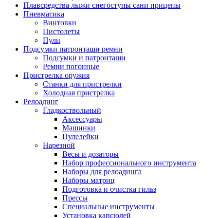
Плавсредства лыжи снегоступы сани прицепы
Пневматика
Винтовки
Пистолеты
Пули
Подсумки патронташи ремни
Подсумки и патронташи
Ремни погонные
Пристрелка оружия
Станки для пристрелки
Холодная пристрелка
Релоадинг
Гладкоствольный
Аксессуары
Машинки
Пулелейки
Нарезной
Весы и дозаторы
Набор профессионального инструмента
Наборы для релоадинга
Наборы матриц
Подготовка и очистка гильз
Прессы
Специальные инструменты
Установка капсюлей