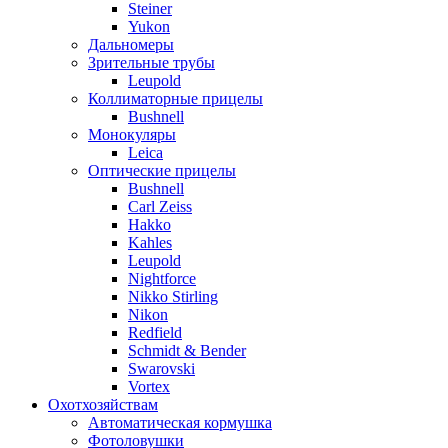
Steiner
Yukon
Дальномеры
Зрительные трубы
Leupold
Коллиматорные прицелы
Bushnell
Монокуляры
Leica
Оптические прицелы
Bushnell
Carl Zeiss
Hakko
Kahles
Leupold
Nightforce
Nikko Stirling
Nikon
Redfield
Schmidt & Bender
Swarovski
Vortex
Охотхозяйствам
Автоматическая кормушка
Фотоловушки