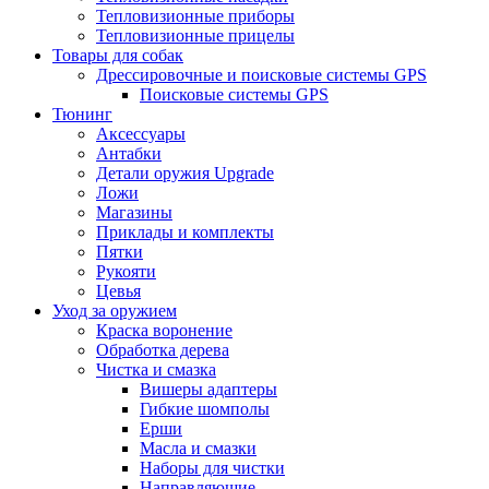
Тепловизионные приборы
Тепловизионные прицелы
Товары для собак
Дрессировочные и поисковые системы GPS
Поисковые системы GPS
Тюнинг
Аксессуары
Антабки
Детали оружия Upgrade
Ложи
Магазины
Приклады и комплекты
Пятки
Рукояти
Цевья
Уход за оружием
Краска воронение
Обработка дерева
Чистка и смазка
Вишеры адаптеры
Гибкие шомполы
Ерши
Масла и смазки
Наборы для чистки
Направляющие