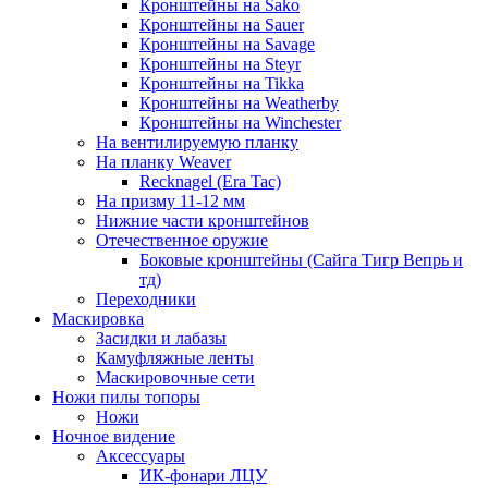
Кронштейны на Sako
Кронштейны на Sauer
Кронштейны на Savage
Кронштейны на Steyr
Кронштейны на Tikka
Кронштейны на Weatherby
Кронштейны на Winchester
На вентилируемую планку
На планку Weaver
Recknagel (Era Tac)
На призму 11-12 мм
Нижние части кронштейнов
Отечественное оружие
Боковые кронштейны (Сайга Тигр Вепрь и
тд)
Переходники
Маскировка
Засидки и лабазы
Камуфляжные ленты
Маскировочные сети
Ножи пилы топоры
Ножи
Ночное видение
Аксессуары
ИК-фонари ЛЦУ