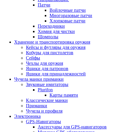
Патчи
Войлочные патчи
Многоразовые патчи
Хлопковые патчи
Переходники
Химия для чистки
Шомполы
Хранение и транспортировка оружия
Кейсы и футляры для оружия
Кобуры для пистолетов
Сейфы
Чехлы для оружия
Ящики для патронов
Ящики для принадлежностей
Чучела манки приманки
Звуковые имитаторы
Plurifon
Карты памяти
Классические манки
Приманки
Чучела и профиля
Электроника
GPS-Навигаторы
Аксессуары для GPS-навигаторов