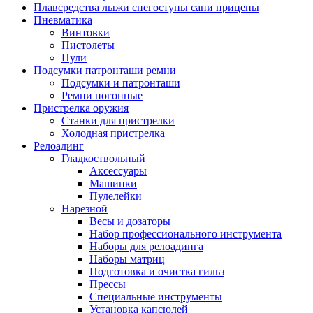
Плавсредства лыжи снегоступы сани прицепы
Пневматика
Винтовки
Пистолеты
Пули
Подсумки патронташи ремни
Подсумки и патронташи
Ремни погонные
Пристрелка оружия
Станки для пристрелки
Холодная пристрелка
Релоадинг
Гладкоствольный
Аксессуары
Машинки
Пулелейки
Нарезной
Весы и дозаторы
Набор профессионального инструмента
Наборы для релоадинга
Наборы матриц
Подготовка и очистка гильз
Прессы
Специальные инструменты
Установка капсюлей