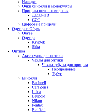
Насадки
Очки бинокли и монокуляры
Прицелы ночного видения
Дедал-НВ
СОТ
Цифровые прицелы
Одежда и Обувь
Обувь
Одежда
Kryptek
Sitka
Оптика
Аксессуары для оптики
Чехлы для оптики
Чехлы тубусы для прицела
Неопреновые
Тубус
Бинокли
Bushnell
Carl Zeiss
Leica
Leupold
Nikon
Pentax
Redfield