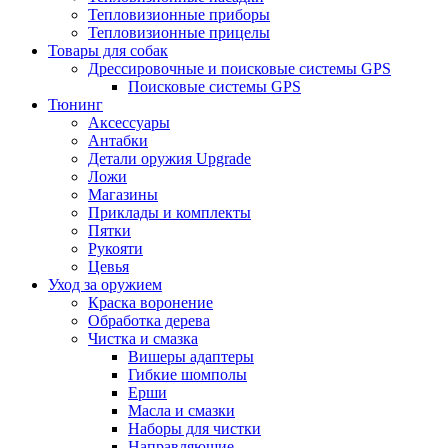
Тепловизионные приборы
Тепловизионные прицелы
Товары для собак
Дрессировочные и поисковые системы GPS
Поисковые системы GPS
Тюнинг
Аксессуары
Антабки
Детали оружия Upgrade
Ложи
Магазины
Приклады и комплекты
Пятки
Рукояти
Цевья
Уход за оружием
Краска воронение
Обработка дерева
Чистка и смазка
Вишеры адаптеры
Гибкие шомполы
Ерши
Масла и смазки
Наборы для чистки
Направляющие