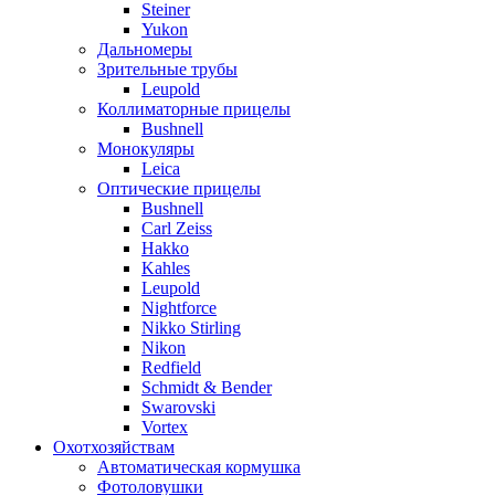
Steiner
Yukon
Дальномеры
Зрительные трубы
Leupold
Коллиматорные прицелы
Bushnell
Монокуляры
Leica
Оптические прицелы
Bushnell
Carl Zeiss
Hakko
Kahles
Leupold
Nightforce
Nikko Stirling
Nikon
Redfield
Schmidt & Bender
Swarovski
Vortex
Охотхозяйствам
Автоматическая кормушка
Фотоловушки