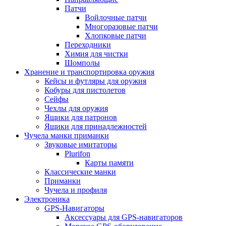
Патчи
Войлочные патчи
Многоразовые патчи
Хлопковые патчи
Переходники
Химия для чистки
Шомполы
Хранение и транспортировка оружия
Кейсы и футляры для оружия
Кобуры для пистолетов
Сейфы
Чехлы для оружия
Ящики для патронов
Ящики для принадлежностей
Чучела манки приманки
Звуковые имитаторы
Plurifon
Карты памяти
Классические манки
Приманки
Чучела и профиля
Электроника
GPS-Навигаторы
Аксессуары для GPS-навигаторов