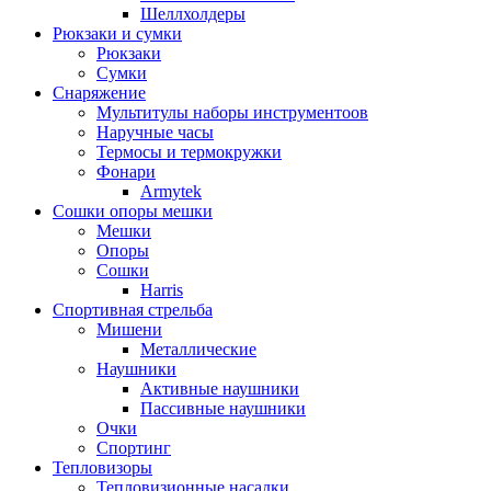
Шеллхолдеры
Рюкзаки и сумки
Рюкзаки
Сумки
Снаряжение
Мультитулы наборы инструментоов
Наручные часы
Термосы и термокружки
Фонари
Armytek
Сошки опоры мешки
Мешки
Опоры
Сошки
Harris
Спортивная стрельба
Мишени
Металлические
Наушники
Активные наушники
Пассивные наушники
Очки
Спортинг
Тепловизоры
Тепловизионные насадки