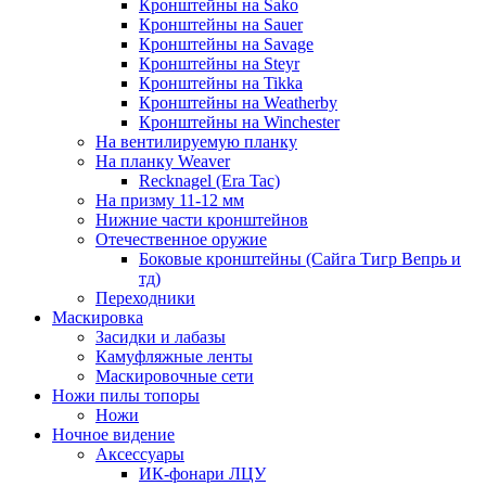
Кронштейны на Sako
Кронштейны на Sauer
Кронштейны на Savage
Кронштейны на Steyr
Кронштейны на Tikka
Кронштейны на Weatherby
Кронштейны на Winchester
На вентилируемую планку
На планку Weaver
Recknagel (Era Tac)
На призму 11-12 мм
Нижние части кронштейнов
Отечественное оружие
Боковые кронштейны (Сайга Тигр Вепрь и
тд)
Переходники
Маскировка
Засидки и лабазы
Камуфляжные ленты
Маскировочные сети
Ножи пилы топоры
Ножи
Ночное видение
Аксессуары
ИК-фонари ЛЦУ