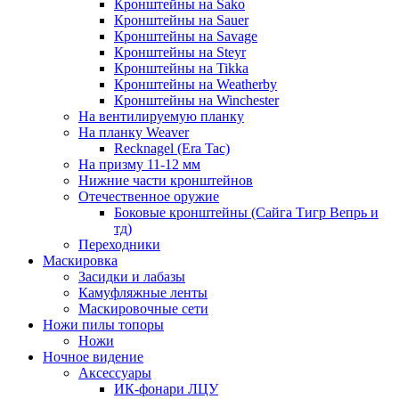
Кронштейны на Sako
Кронштейны на Sauer
Кронштейны на Savage
Кронштейны на Steyr
Кронштейны на Tikka
Кронштейны на Weatherby
Кронштейны на Winchester
На вентилируемую планку
На планку Weaver
Recknagel (Era Tac)
На призму 11-12 мм
Нижние части кронштейнов
Отечественное оружие
Боковые кронштейны (Сайга Тигр Вепрь и
тд)
Переходники
Маскировка
Засидки и лабазы
Камуфляжные ленты
Маскировочные сети
Ножи пилы топоры
Ножи
Ночное видение
Аксессуары
ИК-фонари ЛЦУ