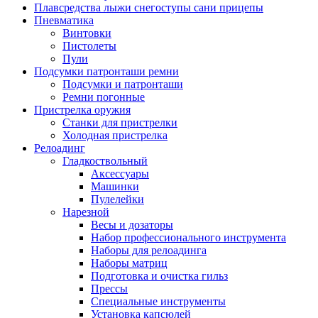
Плавсредства лыжи снегоступы сани прицепы
Пневматика
Винтовки
Пистолеты
Пули
Подсумки патронташи ремни
Подсумки и патронташи
Ремни погонные
Пристрелка оружия
Станки для пристрелки
Холодная пристрелка
Релоадинг
Гладкоствольный
Аксессуары
Машинки
Пулелейки
Нарезной
Весы и дозаторы
Набор профессионального инструмента
Наборы для релоадинга
Наборы матриц
Подготовка и очистка гильз
Прессы
Специальные инструменты
Установка капсюлей