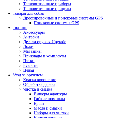
Тепловизионные приборы
Тепловизионные прицелы
Товары для собак
Дрессировочные и поисковые системы GPS
Поисковые системы GPS
Тюнинг
Аксессуары
Антабки
Детали оружия Upgrade
Ложи
Магазины
Приклады и комплекты
Пятки
Рукояти
Цевья
Уход за оружием
Краска воронение
Обработка дерева
Чистка и смазка
Вишеры адаптеры
Гибкие шомполы
Ерши
Масла и смазки
Наборы для чистки
Направляющие