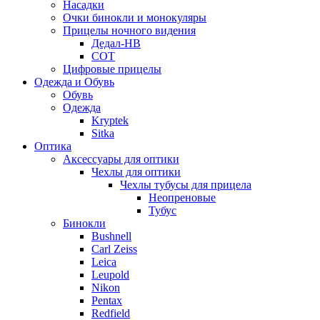
Насадки
Очки бинокли и монокуляры
Прицелы ночного видения
Дедал-НВ
СОТ
Цифровые прицелы
Одежда и Обувь
Обувь
Одежда
Kryptek
Sitka
Оптика
Аксессуары для оптики
Чехлы для оптики
Чехлы тубусы для прицела
Неопреновые
Тубус
Бинокли
Bushnell
Carl Zeiss
Leica
Leupold
Nikon
Pentax
Redfield