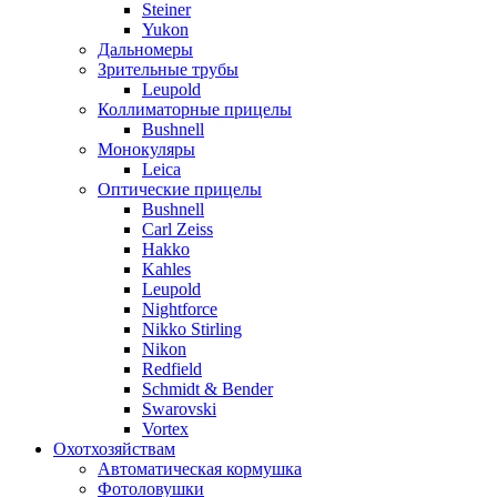
Steiner
Yukon
Дальномеры
Зрительные трубы
Leupold
Коллиматорные прицелы
Bushnell
Монокуляры
Leica
Оптические прицелы
Bushnell
Carl Zeiss
Hakko
Kahles
Leupold
Nightforce
Nikko Stirling
Nikon
Redfield
Schmidt & Bender
Swarovski
Vortex
Охотхозяйствам
Автоматическая кормушка
Фотоловушки