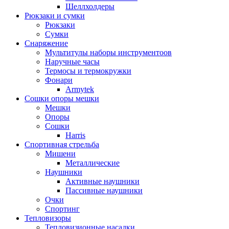
Шеллхолдеры
Рюкзаки и сумки
Рюкзаки
Сумки
Снаряжение
Мультитулы наборы инструментоов
Наручные часы
Термосы и термокружки
Фонари
Armytek
Сошки опоры мешки
Мешки
Опоры
Сошки
Harris
Спортивная стрельба
Мишени
Металлические
Наушники
Активные наушники
Пассивные наушники
Очки
Спортинг
Тепловизоры
Тепловизионные насадки