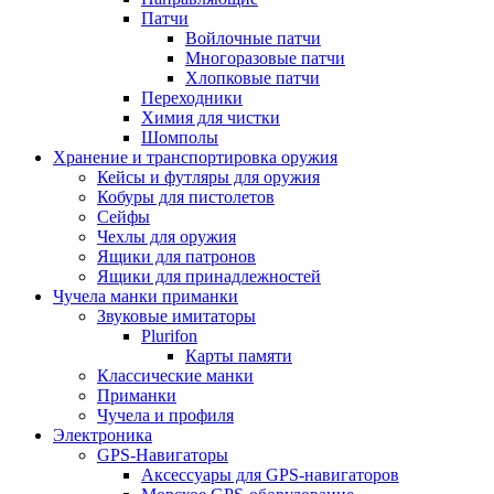
Патчи
Войлочные патчи
Многоразовые патчи
Хлопковые патчи
Переходники
Химия для чистки
Шомполы
Хранение и транспортировка оружия
Кейсы и футляры для оружия
Кобуры для пистолетов
Сейфы
Чехлы для оружия
Ящики для патронов
Ящики для принадлежностей
Чучела манки приманки
Звуковые имитаторы
Plurifon
Карты памяти
Классические манки
Приманки
Чучела и профиля
Электроника
GPS-Навигаторы
Аксессуары для GPS-навигаторов