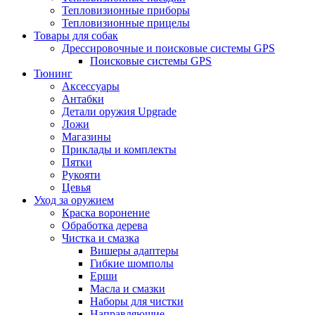
Тепловизионные приборы
Тепловизионные прицелы
Товары для собак
Дрессировочные и поисковые системы GPS
Поисковые системы GPS
Тюнинг
Аксессуары
Антабки
Детали оружия Upgrade
Ложи
Магазины
Приклады и комплекты
Пятки
Рукояти
Цевья
Уход за оружием
Краска воронение
Обработка дерева
Чистка и смазка
Вишеры адаптеры
Гибкие шомполы
Ерши
Масла и смазки
Наборы для чистки
Направляющие