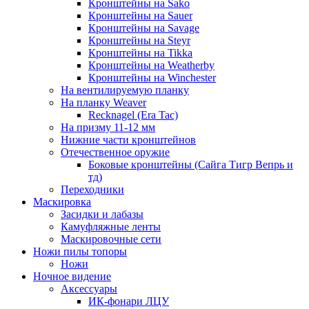
Кронштейны на Sako
Кронштейны на Sauer
Кронштейны на Savage
Кронштейны на Steyr
Кронштейны на Tikka
Кронштейны на Weatherby
Кронштейны на Winchester
На вентилируемую планку
На планку Weaver
Recknagel (Era Tac)
На призму 11-12 мм
Нижние части кронштейнов
Отечественное оружие
Боковые кронштейны (Сайга Тигр Вепрь и
тд)
Переходники
Маскировка
Засидки и лабазы
Камуфляжные ленты
Маскировочные сети
Ножи пилы топоры
Ножи
Ночное видение
Аксессуары
ИК-фонари ЛЦУ