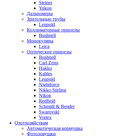
Steiner
Yukon
Дальномеры
Зрительные трубы
Leupold
Коллиматорные прицелы
Bushnell
Монокуляры
Leica
Оптические прицелы
Bushnell
Carl Zeiss
Hakko
Kahles
Leupold
Nightforce
Nikko Stirling
Nikon
Redfield
Schmidt & Bender
Swarovski
Vortex
Охотхозяйствам
Автоматическая кормушка
Фотоловушки