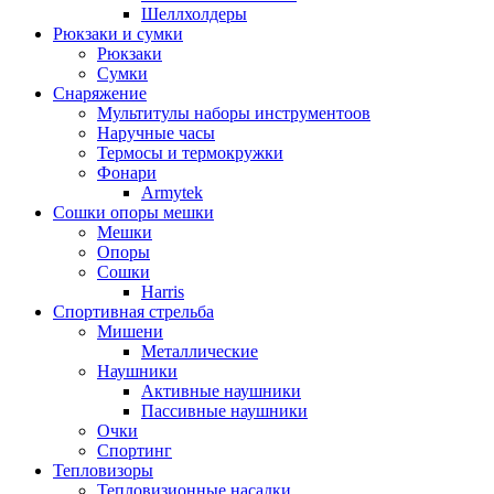
Шеллхолдеры
Рюкзаки и сумки
Рюкзаки
Сумки
Снаряжение
Мультитулы наборы инструментоов
Наручные часы
Термосы и термокружки
Фонари
Armytek
Сошки опоры мешки
Мешки
Опоры
Сошки
Harris
Спортивная стрельба
Мишени
Металлические
Наушники
Активные наушники
Пассивные наушники
Очки
Спортинг
Тепловизоры
Тепловизионные насадки