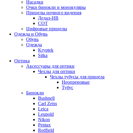
Насадки
Очки бинокли и монокуляры
Прицелы ночного видения
Дедал-НВ
СОТ
Цифровые прицелы
Одежда и Обувь
Обувь
Одежда
Kryptek
Sitka
Оптика
Аксессуары для оптики
Чехлы для оптики
Чехлы тубусы для прицела
Неопреновые
Тубус
Бинокли
Bushnell
Carl Zeiss
Leica
Leupold
Nikon
Pentax
Redfield