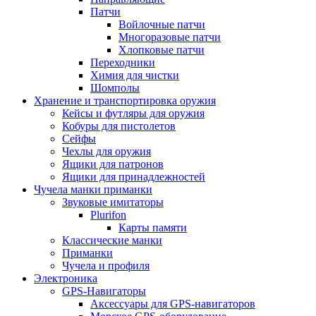
Патчи
Войлочные патчи
Многоразовые патчи
Хлопковые патчи
Переходники
Химия для чистки
Шомполы
Хранение и транспортировка оружия
Кейсы и футляры для оружия
Кобуры для пистолетов
Сейфы
Чехлы для оружия
Ящики для патронов
Ящики для принадлежностей
Чучела манки приманки
Звуковые имитаторы
Plurifon
Карты памяти
Классические манки
Приманки
Чучела и профиля
Электроника
GPS-Навигаторы
Аксессуары для GPS-навигаторов