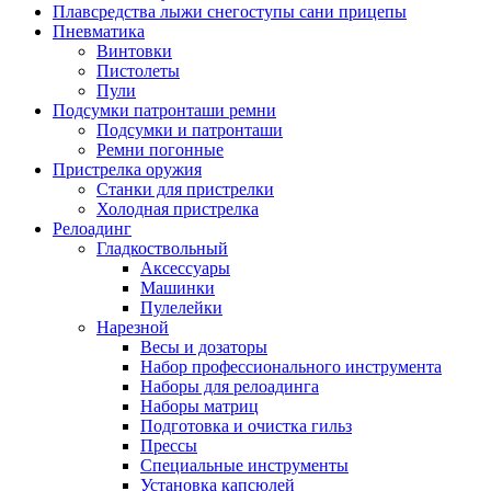
Плавсредства лыжи снегоступы сани прицепы
Пневматика
Винтовки
Пистолеты
Пули
Подсумки патронташи ремни
Подсумки и патронташи
Ремни погонные
Пристрелка оружия
Станки для пристрелки
Холодная пристрелка
Релоадинг
Гладкоствольный
Аксессуары
Машинки
Пулелейки
Нарезной
Весы и дозаторы
Набор профессионального инструмента
Наборы для релоадинга
Наборы матриц
Подготовка и очистка гильз
Прессы
Специальные инструменты
Установка капсюлей