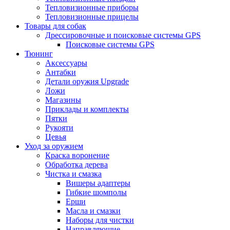
Тепловизионные приборы
Тепловизионные прицелы
Товары для собак
Дрессировочные и поисковые системы GPS
Поисковые системы GPS
Тюнинг
Аксессуары
Антабки
Детали оружия Upgrade
Ложи
Магазины
Приклады и комплекты
Пятки
Рукояти
Цевья
Уход за оружием
Краска воронение
Обработка дерева
Чистка и смазка
Вишеры адаптеры
Гибкие шомполы
Ерши
Масла и смазки
Наборы для чистки
Направляющие