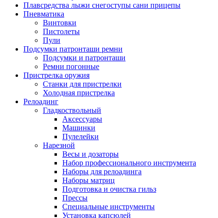
Плавсредства лыжи снегоступы сани прицепы
Пневматика
Винтовки
Пистолеты
Пули
Подсумки патронташи ремни
Подсумки и патронташи
Ремни погонные
Пристрелка оружия
Станки для пристрелки
Холодная пристрелка
Релоадинг
Гладкоствольный
Аксессуары
Машинки
Пулелейки
Нарезной
Весы и дозаторы
Набор профессионального инструмента
Наборы для релоадинга
Наборы матриц
Подготовка и очистка гильз
Прессы
Специальные инструменты
Установка капсюлей