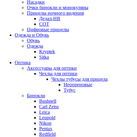
Насадки
Очки бинокли и монокуляры
Прицелы ночного видения
Дедал-НВ
СОТ
Цифровые прицелы
Одежда и Обувь
Обувь
Одежда
Kryptek
Sitka
Оптика
Аксессуары для оптики
Чехлы для оптики
Чехлы тубусы для прицела
Неопреновые
Тубус
Бинокли
Bushnell
Carl Zeiss
Leica
Leupold
Nikon
Pentax
Redfield