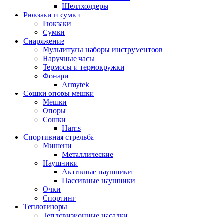
Шеллхолдеры
Рюкзаки и сумки
Рюкзаки
Сумки
Снаряжение
Мультитулы наборы инструментоов
Наручные часы
Термосы и термокружки
Фонари
Armytek
Сошки опоры мешки
Мешки
Опоры
Сошки
Harris
Спортивная стрельба
Мишени
Металлические
Наушники
Активные наушники
Пассивные наушники
Очки
Спортинг
Тепловизоры
Тепловизионные насадки