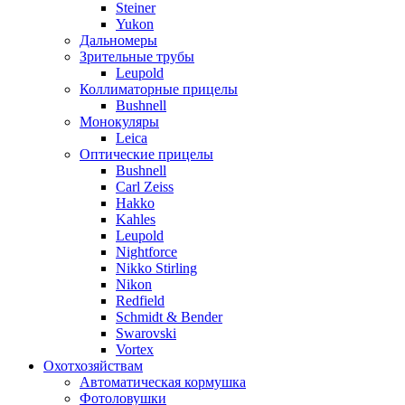
Steiner
Yukon
Дальномеры
Зрительные трубы
Leupold
Коллиматорные прицелы
Bushnell
Монокуляры
Leica
Оптические прицелы
Bushnell
Carl Zeiss
Hakko
Kahles
Leupold
Nightforce
Nikko Stirling
Nikon
Redfield
Schmidt & Bender
Swarovski
Vortex
Охотхозяйствам
Автоматическая кормушка
Фотоловушки