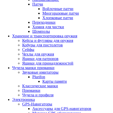
Патчи
Войлочные патчи
Многоразовые патчи
Хлопковые патчи
Переходники
Химия для чистки
Шомполы
Хранение и транспортировка оружия
Кейсы и футляры для оружия
Кобуры для пистолетов
Сейфы
Чехлы для оружия
Ящики для патронов
Ящики для принадлежностей
Чучела манки приманки
Звуковые имитаторы
Plurifon
Карты памяти
Классические манки
Приманки
Чучела и профиля
Электроника
GPS-Навигаторы
Аксессуары для GPS-навигаторов