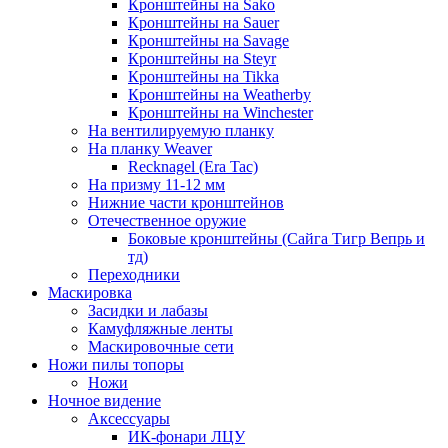
Кронштейны на Sako
Кронштейны на Sauer
Кронштейны на Savage
Кронштейны на Steyr
Кронштейны на Tikka
Кронштейны на Weatherby
Кронштейны на Winchester
На вентилируемую планку
На планку Weaver
Recknagel (Era Tac)
На призму 11-12 мм
Нижние части кронштейнов
Отечественное оружие
Боковые кронштейны (Сайга Тигр Вепрь и
тд)
Переходники
Маскировка
Засидки и лабазы
Камуфляжные ленты
Маскировочные сети
Ножи пилы топоры
Ножи
Ночное видение
Аксессуары
ИК-фонари ЛЦУ