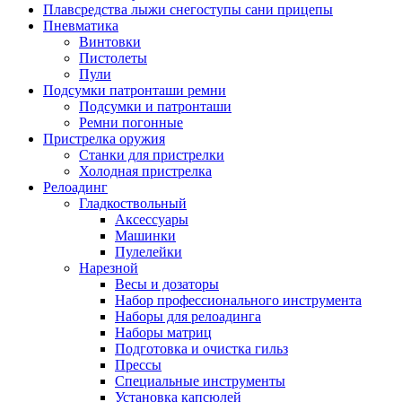
Плавсредства лыжи снегоступы сани прицепы
Пневматика
Винтовки
Пистолеты
Пули
Подсумки патронташи ремни
Подсумки и патронташи
Ремни погонные
Пристрелка оружия
Станки для пристрелки
Холодная пристрелка
Релоадинг
Гладкоствольный
Аксессуары
Машинки
Пулелейки
Нарезной
Весы и дозаторы
Набор профессионального инструмента
Наборы для релоадинга
Наборы матриц
Подготовка и очистка гильз
Прессы
Специальные инструменты
Установка капсюлей