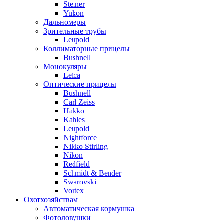
Steiner
Yukon
Дальномеры
Зрительные трубы
Leupold
Коллиматорные прицелы
Bushnell
Монокуляры
Leica
Оптические прицелы
Bushnell
Carl Zeiss
Hakko
Kahles
Leupold
Nightforce
Nikko Stirling
Nikon
Redfield
Schmidt & Bender
Swarovski
Vortex
Охотхозяйствам
Автоматическая кормушка
Фотоловушки