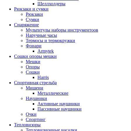
Шеллхолдеры
Рюкзаки и сумки
Рюкзаки
Сумки
Снаряжение
Мультитулы наборы инструментоов
Наручные часы
Термосы и термокружки
Фонари
Armytek
Сошки опоры мешки
Мешки
Опоры
Сошки
Harris
Спортивная стрельба
Мишени
Металлические
Наушники
Активные наушники
Пассивные наушники
Очки
Спортинг
Тепловизоры
Тепловизионные насадки