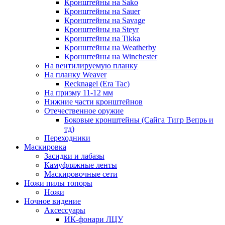
Кронштейны на Sako
Кронштейны на Sauer
Кронштейны на Savage
Кронштейны на Steyr
Кронштейны на Tikka
Кронштейны на Weatherby
Кронштейны на Winchester
На вентилируемую планку
На планку Weaver
Recknagel (Era Tac)
На призму 11-12 мм
Нижние части кронштейнов
Отечественное оружие
Боковые кронштейны (Сайга Тигр Вепрь и
тд)
Переходники
Маскировка
Засидки и лабазы
Камуфляжные ленты
Маскировочные сети
Ножи пилы топоры
Ножи
Ночное видение
Аксессуары
ИК-фонари ЛЦУ