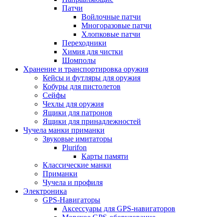
Патчи
Войлочные патчи
Многоразовые патчи
Хлопковые патчи
Переходники
Химия для чистки
Шомполы
Хранение и транспортировка оружия
Кейсы и футляры для оружия
Кобуры для пистолетов
Сейфы
Чехлы для оружия
Ящики для патронов
Ящики для принадлежностей
Чучела манки приманки
Звуковые имитаторы
Plurifon
Карты памяти
Классические манки
Приманки
Чучела и профиля
Электроника
GPS-Навигаторы
Аксессуары для GPS-навигаторов