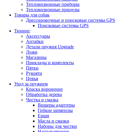
Тепловизионные приборы
Тепловизионные прицелы
Товары для собак
Дрессировочные и поисковые системы GPS
Поисковые системы GPS
Тюнинг
Аксессуары
Антабки
Детали оружия Upgrade
Ложи
Магазины
Приклады и комплекты
Пятки
Рукояти
Цевья
Уход за оружием
Краска воронение
Обработка дерева
Чистка и смазка
Вишеры адаптеры
Гибкие шомполы
Ерши
Масла и смазки
Наборы для чистки
Направляющие