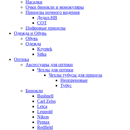
Насадки
Очки бинокли и монокуляры
Прицелы ночного видения
Дедал-НВ
СОТ
Цифровые прицелы
Одежда и Обувь
Обувь
Одежда
Kryptek
Sitka
Оптика
Аксессуары для оптики
Чехлы для оптики
Чехлы тубусы для прицела
Неопреновые
Тубус
Бинокли
Bushnell
Carl Zeiss
Leica
Leupold
Nikon
Pentax
Redfield