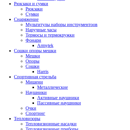
Рюкзаки и сумки
Рюкзаки
Сумки
Снаряжение
Мультитулы наборы инструментоов
Наручные часы
Термосы и термокружки
Фонари
Armytek
Сошки опоры мешки
Мешки
Опоры
Сошки
Harris
Спортивная стрельба
Мишени
Металлические
Наушники
Активные наушники
Пассивные наушники
Очки
Спортинг
Тепловизоры
Тепловизионные насадки
Тепловизионные приборы