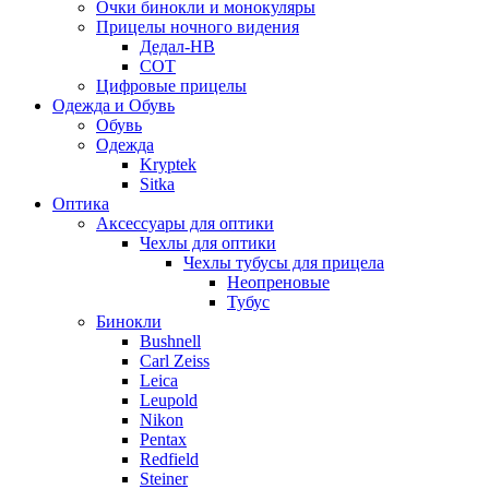
Очки бинокли и монокуляры
Прицелы ночного видения
Дедал-НВ
СОТ
Цифровые прицелы
Одежда и Обувь
Обувь
Одежда
Kryptek
Sitka
Оптика
Аксессуары для оптики
Чехлы для оптики
Чехлы тубусы для прицела
Неопреновые
Тубус
Бинокли
Bushnell
Carl Zeiss
Leica
Leupold
Nikon
Pentax
Redfield
Steiner