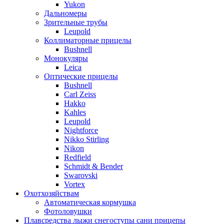
Yukon
Дальномеры
Зрительные трубы
Leupold
Коллиматорные прицелы
Bushnell
Монокуляры
Leica
Оптические прицелы
Bushnell
Carl Zeiss
Hakko
Kahles
Leupold
Nightforce
Nikko Stirling
Nikon
Redfield
Schmidt & Bender
Swarovski
Vortex
Охотхозяйствам
Автоматическая кормушка
Фотоловушки
Плавсредства лыжи снегоступы сани прицепы