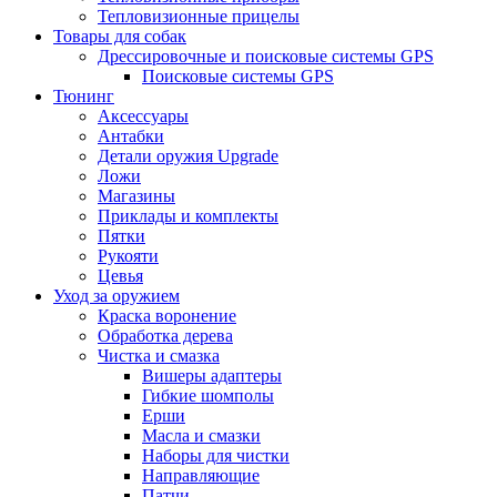
Тепловизионные прицелы
Товары для собак
Дрессировочные и поисковые системы GPS
Поисковые системы GPS
Тюнинг
Аксессуары
Антабки
Детали оружия Upgrade
Ложи
Магазины
Приклады и комплекты
Пятки
Рукояти
Цевья
Уход за оружием
Краска воронение
Обработка дерева
Чистка и смазка
Вишеры адаптеры
Гибкие шомполы
Ерши
Масла и смазки
Наборы для чистки
Направляющие
Патчи