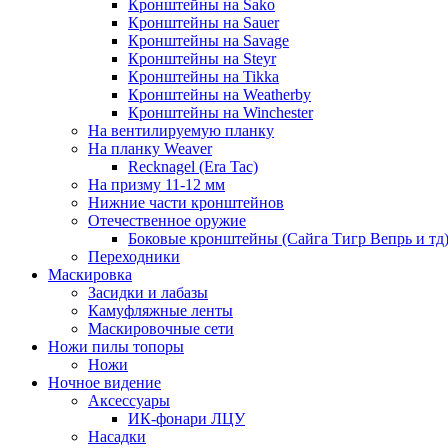
Кронштейны на Sako
Кронштейны на Sauer
Кронштейны на Savage
Кронштейны на Steyr
Кронштейны на Tikka
Кронштейны на Weatherby
Кронштейны на Winchester
На вентилируемую планку
На планку Weaver
Recknagel (Era Tac)
На призму 11-12 мм
Нижние части кронштейнов
Отечественное оружие
Боковые кронштейны (Сайга Тигр Вепрь и тд
Переходники
Маскировка
Засидки и лабазы
Камуфляжные ленты
Маскировочные сети
Ножи пилы топоры
Ножи
Ночное видение
Аксессуары
ИК-фонари ЛЦУ
Насадки