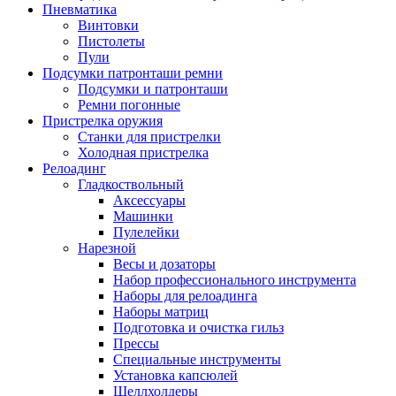
Пневматика
Винтовки
Пистолеты
Пули
Подсумки патронташи ремни
Подсумки и патронташи
Ремни погонные
Пристрелка оружия
Станки для пристрелки
Холодная пристрелка
Релоадинг
Гладкоствольный
Аксессуары
Машинки
Пулелейки
Нарезной
Весы и дозаторы
Набор профессионального инструмента
Наборы для релоадинга
Наборы матриц
Подготовка и очистка гильз
Прессы
Специальные инструменты
Установка капсюлей
Шеллхолдеры