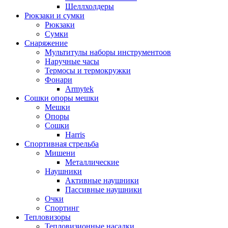
Шеллхолдеры
Рюкзаки и сумки
Рюкзаки
Сумки
Снаряжение
Мультитулы наборы инструментоов
Наручные часы
Термосы и термокружки
Фонари
Armytek
Сошки опоры мешки
Мешки
Опоры
Сошки
Harris
Спортивная стрельба
Мишени
Металлические
Наушники
Активные наушники
Пассивные наушники
Очки
Спортинг
Тепловизоры
Тепловизионные насадки