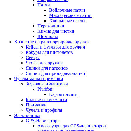
Патчи
Войлочные патчи
Многоразовые патчи
Хлопковые патчи
Переходники
Химия для чистки
Шомполы
Хранение и транспортировка оружия
Кейсы и футляры для оружия
Кобуры для пистолетов
Сейфы
Чехлы для оружия
Ящики для патронов
Ящики для принадлежностей
Чучела манки приманки
Звуковые имитаторы
Plurifon
Карты памяти
Классические манки
Приманки
Чучела и профиля
Электроника
GPS-Навигаторы
Аксессуары для GPS-навигаторов