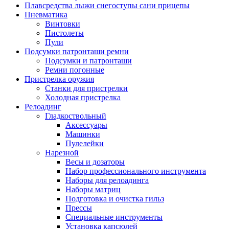
Плавсредства лыжи снегоступы сани прицепы
Пневматика
Винтовки
Пистолеты
Пули
Подсумки патронташи ремни
Подсумки и патронташи
Ремни погонные
Пристрелка оружия
Станки для пристрелки
Холодная пристрелка
Релоадинг
Гладкоствольный
Аксессуары
Машинки
Пулелейки
Нарезной
Весы и дозаторы
Набор профессионального инструмента
Наборы для релоадинга
Наборы матриц
Подготовка и очистка гильз
Прессы
Специальные инструменты
Установка капсюлей