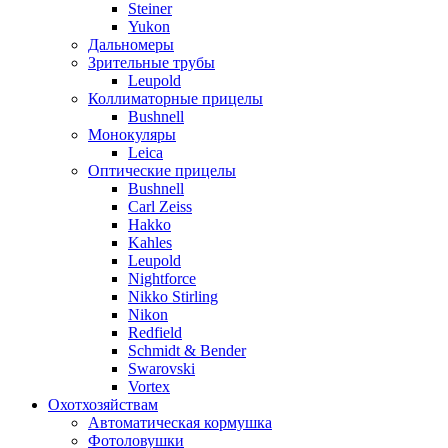
Steiner
Yukon
Дальномеры
Зрительные трубы
Leupold
Коллиматорные прицелы
Bushnell
Монокуляры
Leica
Оптические прицелы
Bushnell
Carl Zeiss
Hakko
Kahles
Leupold
Nightforce
Nikko Stirling
Nikon
Redfield
Schmidt & Bender
Swarovski
Vortex
Охотхозяйствам
Автоматическая кормушка
Фотоловушки