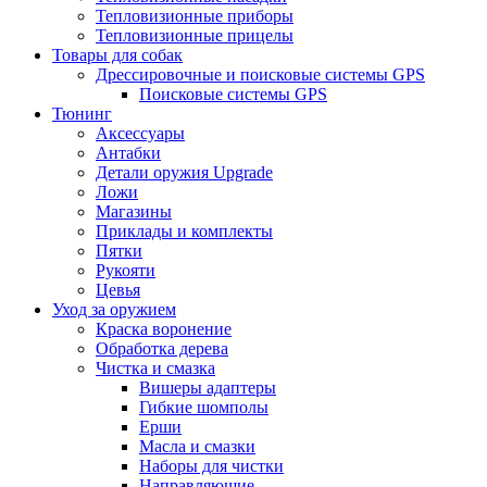
Тепловизионные приборы
Тепловизионные прицелы
Товары для собак
Дрессировочные и поисковые системы GPS
Поисковые системы GPS
Тюнинг
Аксессуары
Антабки
Детали оружия Upgrade
Ложи
Магазины
Приклады и комплекты
Пятки
Рукояти
Цевья
Уход за оружием
Краска воронение
Обработка дерева
Чистка и смазка
Вишеры адаптеры
Гибкие шомполы
Ерши
Масла и смазки
Наборы для чистки
Направляющие