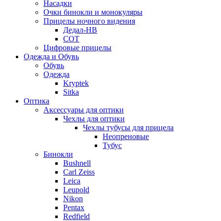
Насадки
Очки бинокли и монокуляры
Прицелы ночного видения
Дедал-НВ
СОТ
Цифровые прицелы
Одежда и Обувь
Обувь
Одежда
Kryptek
Sitka
Оптика
Аксессуары для оптики
Чехлы для оптики
Чехлы тубусы для прицела
Неопреновые
Тубус
Бинокли
Bushnell
Carl Zeiss
Leica
Leupold
Nikon
Pentax
Redfield