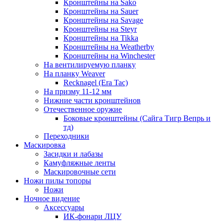
Кронштейны на Sako
Кронштейны на Sauer
Кронштейны на Savage
Кронштейны на Steyr
Кронштейны на Tikka
Кронштейны на Weatherby
Кронштейны на Winchester
На вентилируемую планку
На планку Weaver
Recknagel (Era Tac)
На призму 11-12 мм
Нижние части кронштейнов
Отечественное оружие
Боковые кронштейны (Сайга Тигр Вепрь и
тд)
Переходники
Маскировка
Засидки и лабазы
Камуфляжные ленты
Маскировочные сети
Ножи пилы топоры
Ножи
Ночное видение
Аксессуары
ИК-фонари ЛЦУ