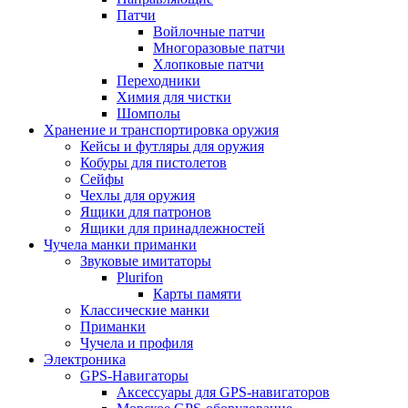
Патчи
Войлочные патчи
Многоразовые патчи
Хлопковые патчи
Переходники
Химия для чистки
Шомполы
Хранение и транспортировка оружия
Кейсы и футляры для оружия
Кобуры для пистолетов
Сейфы
Чехлы для оружия
Ящики для патронов
Ящики для принадлежностей
Чучела манки приманки
Звуковые имитаторы
Plurifon
Карты памяти
Классические манки
Приманки
Чучела и профиля
Электроника
GPS-Навигаторы
Аксессуары для GPS-навигаторов