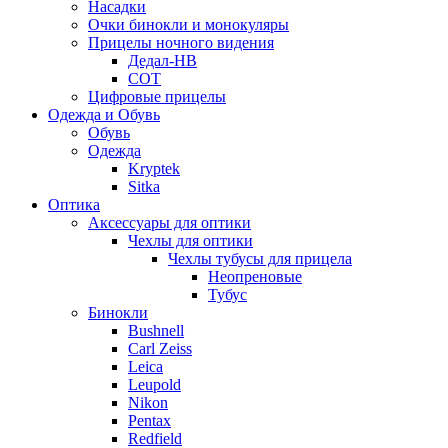
Насадки
Очки бинокли и монокуляры
Прицелы ночного видения
Дедал-НВ
СОТ
Цифровые прицелы
Одежда и Обувь
Обувь
Одежда
Kryptek
Sitka
Оптика
Аксессуары для оптики
Чехлы для оптики
Чехлы тубусы для прицела
Неопреновые
Тубус
Бинокли
Bushnell
Carl Zeiss
Leica
Leupold
Nikon
Pentax
Redfield