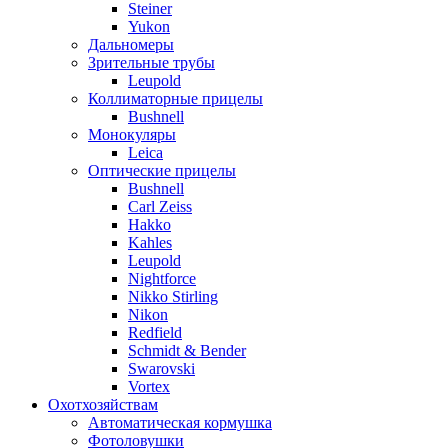
Steiner
Yukon
Дальномеры
Зрительные трубы
Leupold
Коллиматорные прицелы
Bushnell
Монокуляры
Leica
Оптические прицелы
Bushnell
Carl Zeiss
Hakko
Kahles
Leupold
Nightforce
Nikko Stirling
Nikon
Redfield
Schmidt & Bender
Swarovski
Vortex
Охотхозяйствам
Автоматическая кормушка
Фотоловушки