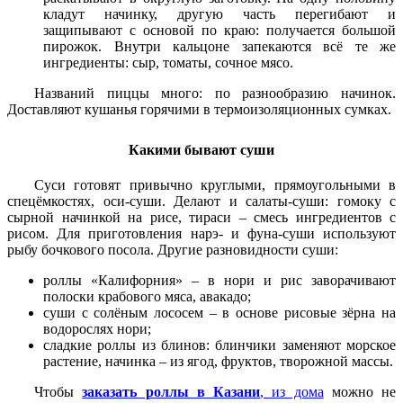
кладут начинку, другую часть перегибают и
защипывают с основой по краю: получается большой
пирожок. Внутри кальцоне запекаются всё те же
ингредиенты: сыр, томаты, сочное мясо.
Названий пиццы много: по разнообразию начинок.
Доставляют кушанья горячими в термоизоляционных сумках.
Какими бывают суши
Суси готовят привычно круглыми, прямоугольными в
спецёмкостях, оси-суши. Делают и салаты-суши: гомоку с
сырной начинкой на рисе, тираси – смесь ингредиентов с
рисом. Для приготовления нарэ- и фуна-суши используют
рыбу бочкового посола. Другие разновидности суши:
роллы «Калифорния» – в нори и рис заворачивают
полоски крабового мяса, авакадо;
суши с солёным лососем – в основе рисовые зёрна на
водорослях нори;
сладкие роллы из блинов: блинчики заменяют морское
растение, начинка – из ягод, фруктов, творожной массы.
Чтобы
заказать роллы в Казани
, из дома
можно не