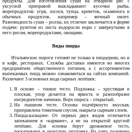
продукты. Для изготовления суши на отварной рис с
уксусной приправой выкладывают кусочки рыбы,
морепродуктов: угря, лосося, тунца, креветок, осьминога и
обычных продуктов, например – яичный омлет.
Разновидность суши – роллы, их отличие заключается в форме
подачи: рулетом из листа водоросли нори с завёрнутыми в
него рисом, морепродуктами, овощами.
Виды пиццы
Итальянские пироги готовят не только в пиццериях, но и
в кафе, ресторанах. Службы доставки имеются во многих
предприятиях общественного питания, а с ассортиментом
выпекаемых пицц можно ознакомиться на сайтах компаний.
Различают 3 основных вида сырных лепёшек:
В основе – тонкое тесто. Подложка – хрустящая и
плоская, упор делается на яркость и разнообразие
ингредиентов начинки. Верх пирога – открытый.
На пышном тесте. Основа подчёркнуто вкусная,
приправлена томатным соусом, накрыта сырным слоем.
Пицца-кальцоне. От первых двух видов отличается
запеканием в «кармане», а не на открытой круглой
лепёшке. Для основы берут дрожжевое тесто,
раскатывают в округлую заготовку. На одну половину