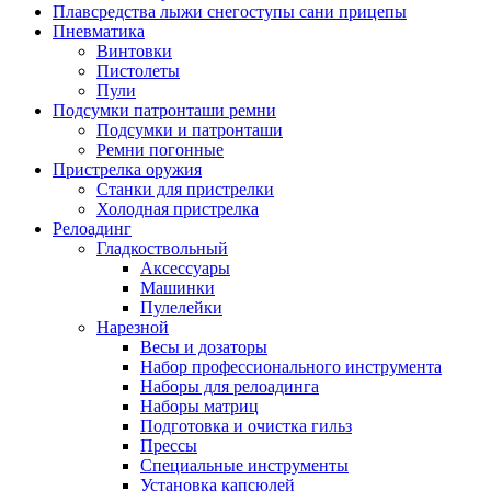
Плавсредства лыжи снегоступы сани прицепы
Пневматика
Винтовки
Пистолеты
Пули
Подсумки патронташи ремни
Подсумки и патронташи
Ремни погонные
Пристрелка оружия
Станки для пристрелки
Холодная пристрелка
Релоадинг
Гладкоствольный
Аксессуары
Машинки
Пулелейки
Нарезной
Весы и дозаторы
Набор профессионального инструмента
Наборы для релоадинга
Наборы матриц
Подготовка и очистка гильз
Прессы
Специальные инструменты
Установка капсюлей