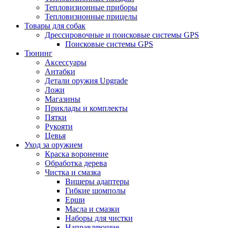
Тепловизионные приборы
Тепловизионные прицелы
Товары для собак
Дрессировочные и поисковые системы GPS
Поисковые системы GPS
Тюнинг
Аксессуары
Антабки
Детали оружия Upgrade
Ложи
Магазины
Приклады и комплекты
Пятки
Рукояти
Цевья
Уход за оружием
Краска воронение
Обработка дерева
Чистка и смазка
Вишеры адаптеры
Гибкие шомполы
Ерши
Масла и смазки
Наборы для чистки
Направляющие