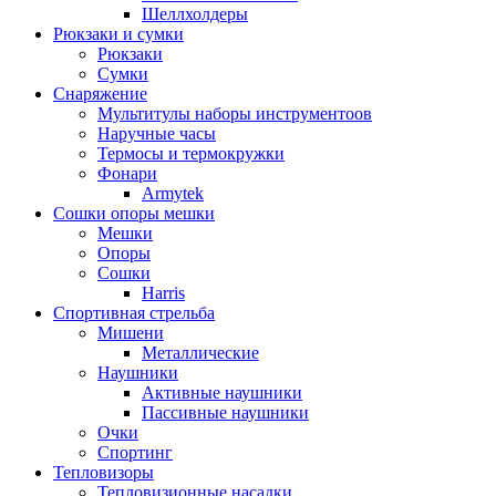
Шеллхолдеры
Рюкзаки и сумки
Рюкзаки
Сумки
Снаряжение
Мультитулы наборы инструментоов
Наручные часы
Термосы и термокружки
Фонари
Armytek
Сошки опоры мешки
Мешки
Опоры
Сошки
Harris
Спортивная стрельба
Мишени
Металлические
Наушники
Активные наушники
Пассивные наушники
Очки
Спортинг
Тепловизоры
Тепловизионные насадки