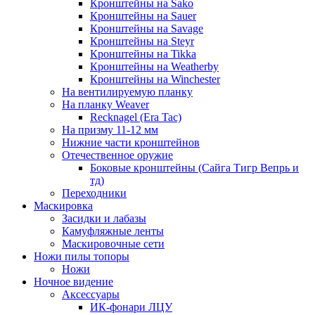
Кронштейны на Sako
Кронштейны на Sauer
Кронштейны на Savage
Кронштейны на Steyr
Кронштейны на Tikka
Кронштейны на Weatherby
Кронштейны на Winchester
На вентилируемую планку
На планку Weaver
Recknagel (Era Tac)
На призму 11-12 мм
Нижние части кронштейнов
Отечественное оружие
Боковые кронштейны (Сайга Тигр Вепрь и
тд)
Переходники
Маскировка
Засидки и лабазы
Камуфляжные ленты
Маскировочные сети
Ножи пилы топоры
Ножи
Ночное видение
Аксессуары
ИК-фонари ЛЦУ