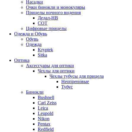
Насадки
Очки бинокли и монокуляры
Прицелы ночного видения
Дедал-НВ
СОТ
Цифровые прицелы
Одежда и Обувь
Обувь
Одежда
Kryptek
Sitka
Оптика
Аксессуары для оптики
Чехлы для оптики
Чехлы тубусы для прицела
Неопреновые
Тубус
Бинокли
Bushnell
Carl Zeiss
Leica
Leupold
Nikon
Pentax
Redfield