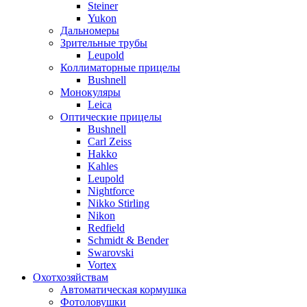
Steiner
Yukon
Дальномеры
Зрительные трубы
Leupold
Коллиматорные прицелы
Bushnell
Монокуляры
Leica
Оптические прицелы
Bushnell
Carl Zeiss
Hakko
Kahles
Leupold
Nightforce
Nikko Stirling
Nikon
Redfield
Schmidt & Bender
Swarovski
Vortex
Охотхозяйствам
Автоматическая кормушка
Фотоловушки