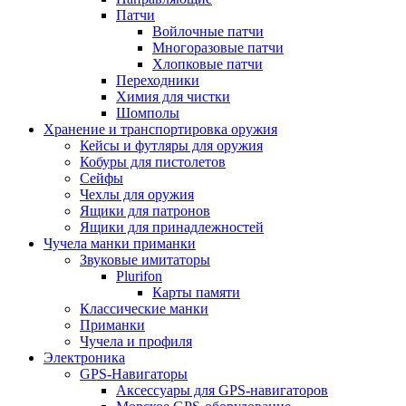
Патчи
Войлочные патчи
Многоразовые патчи
Хлопковые патчи
Переходники
Химия для чистки
Шомполы
Хранение и транспортировка оружия
Кейсы и футляры для оружия
Кобуры для пистолетов
Сейфы
Чехлы для оружия
Ящики для патронов
Ящики для принадлежностей
Чучела манки приманки
Звуковые имитаторы
Plurifon
Карты памяти
Классические манки
Приманки
Чучела и профиля
Электроника
GPS-Навигаторы
Аксессуары для GPS-навигаторов