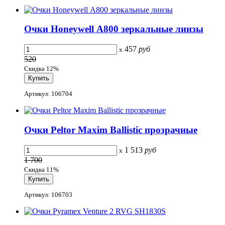
Очки Honeywell А800 зеркальные линзы
457
руб
x
520
Скидка 12%
Артикул: 106704
Очки Peltor Maxim Ballistic прозрачные
1 513
руб
x
1 700
Скидка 11%
Артикул: 106703