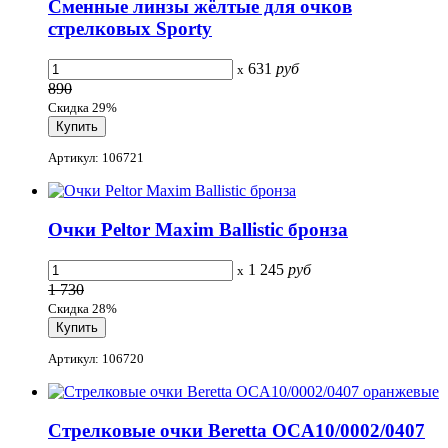
Сменные линзы жёлтые для очков
стрелковых Sporty
631
руб
x
890
Скидка 29%
Артикул: 106721
Очки Peltor Maxim Ballistic бронза
1 245
руб
x
1 730
Скидка 28%
Артикул: 106720
Стрелковые очки Beretta OCA10/0002/0407