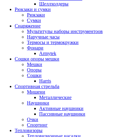
Шеллхолдеры
Рюкзаки и сумки
Рюкзаки
Сумки
Снаряжение
Мультитулы наборы инструментоов
Наручные часы
Термосы и термокружки
Фонари
Armytek
Сошки опоры мешки
Мешки
Опоры
Сошки
Harris
Спортивная стрельба
Мишени
Металлические
Наушники
Активные наушники
Пассивные наушники
Очки
Спортинг
Тепловизоры
Тепловизионные насадки