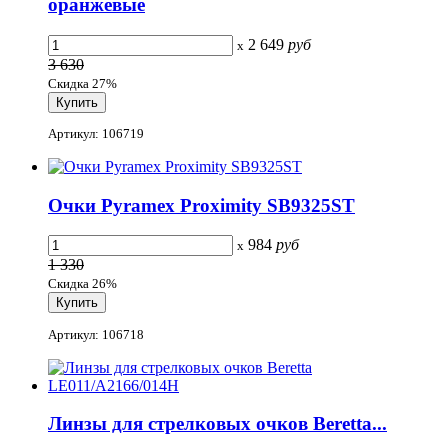
оранжевые
2 649
руб
x
3 630
Скидка 27%
Артикул: 106719
Очки Pyramex Proximity SB9325ST
984
руб
x
1 330
Скидка 26%
Артикул: 106718
Линзы для стрелковых очков Beretta...