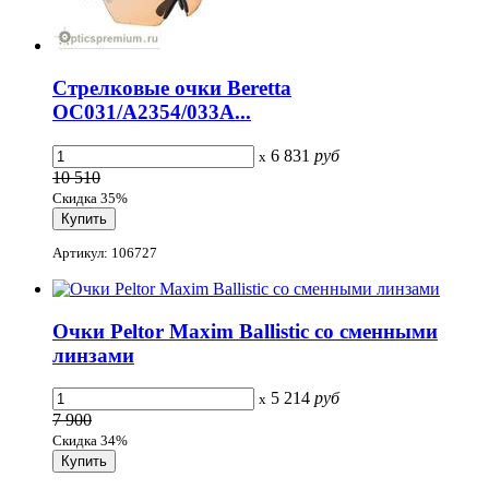
Стрелковые очки Beretta
OC031/A2354/033A...
6 831
руб
x
10 510
Скидка 35%
Артикул: 106727
Очки Peltor Maxim Ballistic со сменными
линзами
5 214
руб
x
7 900
Скидка 34%