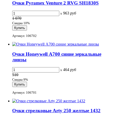
Очки Pyramex Venture 2 RVG SH1830S
963
руб
x
1 070
Скидка 10%
Артикул: 106702
Очки Honeywell А700 синие зеркальные
линзы
464
руб
x
510
Скидка 9%
Артикул: 106701
Очки стрелковые Arty 250 желтые 1432