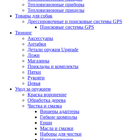
Тепловизионные приборы
Тепловизионные прицелы
Товары для собак
Дрессировочные и поисковые системы GPS
Поисковые системы GPS
Тюнинг
Аксессуары
Антабки
Детали оружия Upgrade
Ложи
Магазины
Приклады и комплекты
Пятки
Рукояти
Цевья
Уход за оружием
Краска воронение
Обработка дерева
Чистка и смазка
Вишеры адаптеры
Гибкие шомполы
Ерши
Масла и смазки
Наборы для чистки
Направляющие