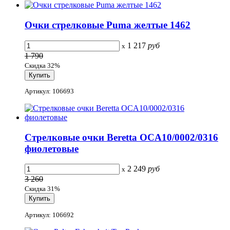
Очки стрелковые Puma желтые 1462
1 217
руб
x
1 790
Скидка 32%
Артикул: 106693
Стрелковые очки Beretta OCA10/0002/0316
фиолетовые
2 249
руб
x
3 260
Скидка 31%
Артикул: 106692