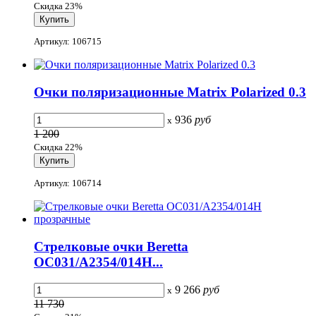
Скидка 23%
Артикул: 106715
Очки поляризационные Matrix Polarized 0.3
936
руб
x
1 200
Скидка 22%
Артикул: 106714
Стрелковые очки Beretta
OC031/A2354/014H...
9 266
руб
x
11 730