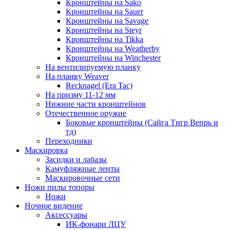
Кронштейны на Sako
Кронштейны на Sauer
Кронштейны на Savage
Кронштейны на Steyr
Кронштейны на Tikka
Кронштейны на Weatherby
Кронштейны на Winchester
На вентилируемую планку
На планку Weaver
Recknagel (Era Tac)
На призму 11-12 мм
Нижние части кронштейнов
Отечественное оружие
Боковые кронштейны (Сайга Тигр Вепрь и
тд)
Переходники
Маскировка
Засидки и лабазы
Камуфляжные ленты
Маскировочные сети
Ножи пилы топоры
Ножи
Ночное видение
Аксессуары
ИК-фонари ЛЦУ