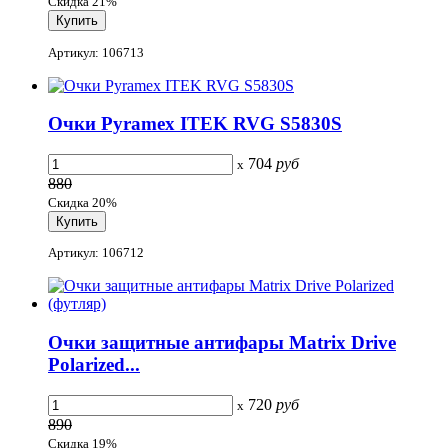
Скидка 21%
Артикул: 106713
Очки Pyramex ITEK RVG S5830S
704
руб
x
880
Скидка 20%
Артикул: 106712
Очки защитные антифары Matrix Drive
Polarized...
720
руб
x
890
Скидка 19%