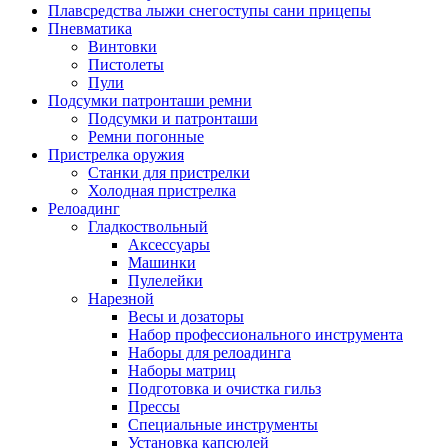
Плавсредства лыжи снегоступы сани прицепы
Пневматика
Винтовки
Пистолеты
Пули
Подсумки патронташи ремни
Подсумки и патронташи
Ремни погонные
Пристрелка оружия
Станки для пристрелки
Холодная пристрелка
Релоадинг
Гладкоствольный
Аксессуары
Машинки
Пулелейки
Нарезной
Весы и дозаторы
Набор профессионального инструмента
Наборы для релоадинга
Наборы матриц
Подготовка и очистка гильз
Прессы
Специальные инструменты
Установка капсюлей