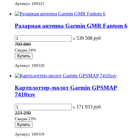
Артикул: 109321
Радарная антенна Garmin GMR Fantom 6
539 508
руб
x
709 880
Скидка 24%
Артикул: 109320
Картплоттер-эхолот Garmin GPSMAP
7410xsv
171 933
руб
x
223 290
Скидка 23%
Артикул: 109319