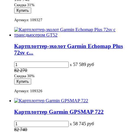
Скидка 31%
Артикул: 109327
Картплоттер-эхолот Garmin Echomap Plus
72sv с...
57 589
руб
x
82 270
Скидка 30%
Артикул: 109326
Картплоттер Garmin GPSMAP 722
58 745
руб
x
82 740