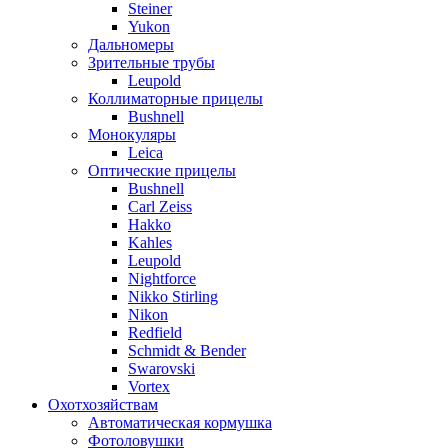
Steiner
Yukon
Дальномеры
Зрительные трубы
Leupold
Коллиматорные прицелы
Bushnell
Монокуляры
Leica
Оптические прицелы
Bushnell
Carl Zeiss
Hakko
Kahles
Leupold
Nightforce
Nikko Stirling
Nikon
Redfield
Schmidt & Bender
Swarovski
Vortex
Охотхозяйствам
Автоматическая кормушка
Фотоловушки