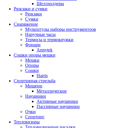
Шеллхолдеры
Рюкзаки и сумки
Рюкзаки
Сумки
Снаряжение
Мультитулы наборы инструментоов
Наручные часы
Термосы и термокружки
Фонари
Armytek
Сошки опоры мешки
Мешки
Опоры
Сошки
Harris
Спортивная стрельба
Мишени
Металлические
Наушники
Активные наушники
Пассивные наушники
Очки
Спортинг
Тепловизоры
Тепловизионные насадки