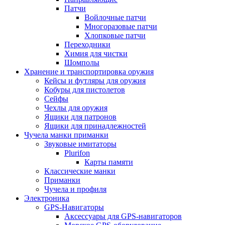
Патчи
Войлочные патчи
Многоразовые патчи
Хлопковые патчи
Переходники
Химия для чистки
Шомполы
Хранение и транспортировка оружия
Кейсы и футляры для оружия
Кобуры для пистолетов
Сейфы
Чехлы для оружия
Ящики для патронов
Ящики для принадлежностей
Чучела манки приманки
Звуковые имитаторы
Plurifon
Карты памяти
Классические манки
Приманки
Чучела и профиля
Электроника
GPS-Навигаторы
Аксессуары для GPS-навигаторов