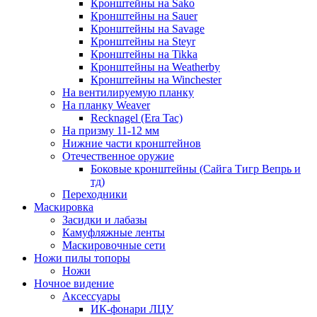
Кронштейны на Sako
Кронштейны на Sauer
Кронштейны на Savage
Кронштейны на Steyr
Кронштейны на Tikka
Кронштейны на Weatherby
Кронштейны на Winchester
На вентилируемую планку
На планку Weaver
Recknagel (Era Tac)
На призму 11-12 мм
Нижние части кронштейнов
Отечественное оружие
Боковые кронштейны (Сайга Тигр Вепрь и
тд)
Переходники
Маскировка
Засидки и лабазы
Камуфляжные ленты
Маскировочные сети
Ножи пилы топоры
Ножи
Ночное видение
Аксессуары
ИК-фонари ЛЦУ