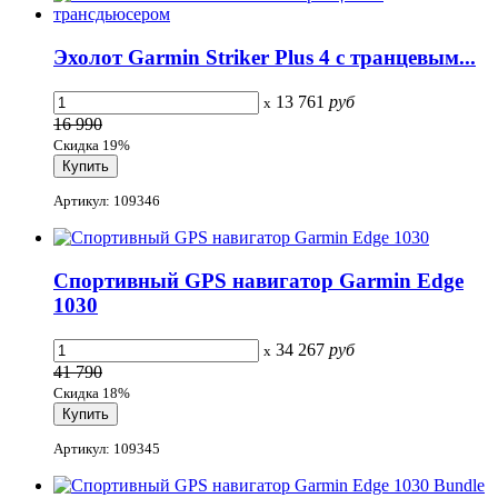
Эхолот Garmin Striker Plus 4 с транцевым...
13 761
руб
x
16 990
Скидка 19%
Артикул: 109346
Спортивный GPS навигатор Garmin Edge
1030
34 267
руб
x
41 790
Скидка 18%
Артикул: 109345