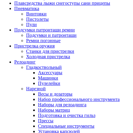
Плавсредства лыжи снегоступы сани прицепы
Пневматика
Винтовки
Пистолеты
Пули
Подсумки патронташи ремни
Подсумки и патронташи
Ремни погонные
Пристрелка оружия
Станки для пристрелки
Холодная пристрелка
Релоадинг
Гладкоствольный
Аксессуары
Машинки
Пулелейки
Нарезной
Весы и дозаторы
Набор профессионального инструмента
Наборы для релоадинга
Наборы матриц
Подготовка и очистка гильз
Прессы
Специальные инструменты
Установка капсюлей