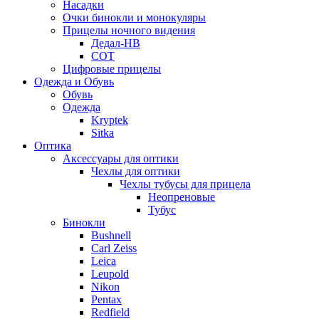
Насадки
Очки бинокли и монокуляры
Прицелы ночного видения
Дедал-НВ
СОТ
Цифровые прицелы
Одежда и Обувь
Обувь
Одежда
Kryptek
Sitka
Оптика
Аксессуары для оптики
Чехлы для оптики
Чехлы тубусы для прицела
Неопреновые
Тубус
Бинокли
Bushnell
Carl Zeiss
Leica
Leupold
Nikon
Pentax
Redfield