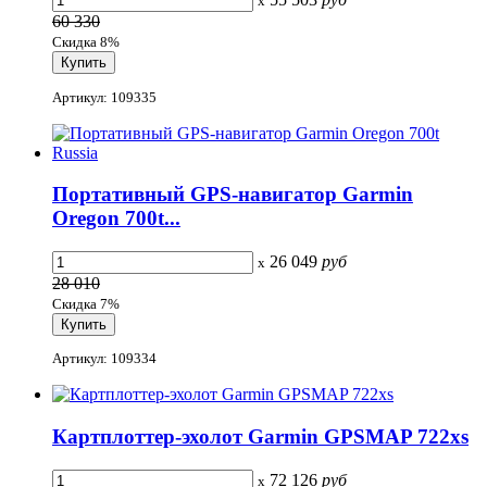
x
60 330
Скидка 8%
Артикул: 109335
Портативный GPS-навигатор Garmin
Oregon 700t...
26 049
руб
x
28 010
Скидка 7%
Артикул: 109334
Картплоттер-эхолот Garmin GPSMAP 722xs
72 126
руб
x