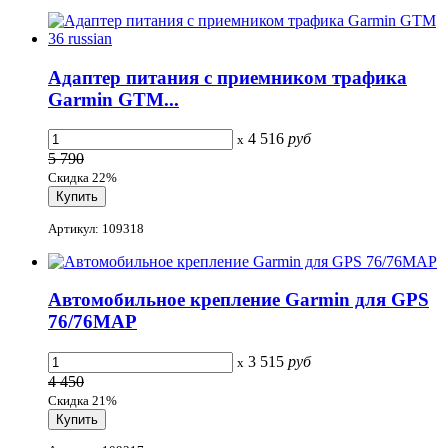
Адаптер питания с приемником трафика
Garmin GTM...
4 516
руб
x
5 790
Скидка 22%
Артикул: 109318
Автомобильное крепление Garmin для GPS
76/76MAP
3 515
руб
x
4 450
Скидка 21%