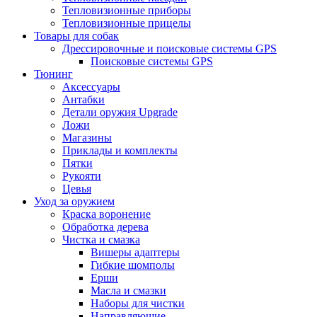
Тепловизионные приборы
Тепловизионные прицелы
Товары для собак
Дрессировочные и поисковые системы GPS
Поисковые системы GPS
Тюнинг
Аксессуары
Антабки
Детали оружия Upgrade
Ложи
Магазины
Приклады и комплекты
Пятки
Рукояти
Цевья
Уход за оружием
Краска воронение
Обработка дерева
Чистка и смазка
Вишеры адаптеры
Гибкие шомполы
Ерши
Масла и смазки
Наборы для чистки
Направляющие