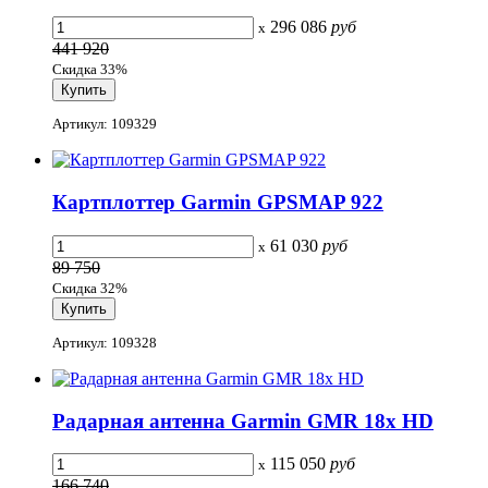
296 086
руб
x
441 920
Скидка 33%
Артикул: 109329
Картплоттер Garmin GPSMAP 922
61 030
руб
x
89 750
Скидка 32%
Артикул: 109328
Радарная антенна Garmin GMR 18x HD
115 050
руб
x
166 740