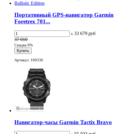
Портативный GPS-навигатор Garmin
Foretrex 701...
33 679
руб
x
37 010
Скидка 9%
Артикул: 109336
Навигатор-часы Garmin Tactix Bravo
55 503
руб