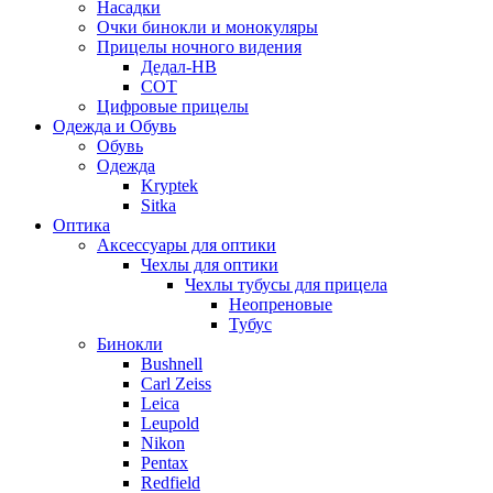
Насадки
Очки бинокли и монокуляры
Прицелы ночного видения
Дедал-НВ
СОТ
Цифровые прицелы
Одежда и Обувь
Обувь
Одежда
Kryptek
Sitka
Оптика
Аксессуары для оптики
Чехлы для оптики
Чехлы тубусы для прицела
Неопреновые
Тубус
Бинокли
Bushnell
Carl Zeiss
Leica
Leupold
Nikon
Pentax
Redfield