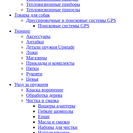
Тепловизионные приборы
Тепловизионные прицелы
Товары для собак
Дрессировочные и поисковые системы GPS
Поисковые системы GPS
Тюнинг
Аксессуары
Антабки
Детали оружия Upgrade
Ложи
Магазины
Приклады и комплекты
Пятки
Рукояти
Цевья
Уход за оружием
Краска воронение
Обработка дерева
Чистка и смазка
Вишеры адаптеры
Гибкие шомполы
Ерши
Масла и смазки
Наборы для чистки
Направляющие