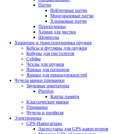
Патчи
Войлочные патчи
Многоразовые патчи
Хлопковые патчи
Переходники
Химия для чистки
Шомполы
Хранение и транспортировка оружия
Кейсы и футляры для оружия
Кобуры для пистолетов
Сейфы
Чехлы для оружия
Ящики для патронов
Ящики для принадлежностей
Чучела манки приманки
Звуковые имитаторы
Plurifon
Карты памяти
Классические манки
Приманки
Чучела и профиля
Электроника
GPS-Навигаторы
Аксессуары для GPS-навигаторов