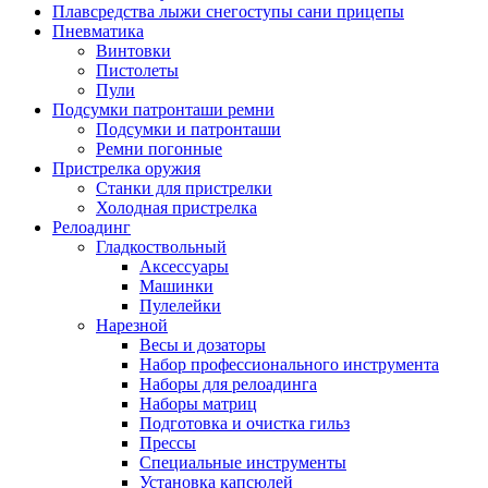
Плавсредства лыжи снегоступы сани прицепы
Пневматика
Винтовки
Пистолеты
Пули
Подсумки патронташи ремни
Подсумки и патронташи
Ремни погонные
Пристрелка оружия
Станки для пристрелки
Холодная пристрелка
Релоадинг
Гладкоствольный
Аксессуары
Машинки
Пулелейки
Нарезной
Весы и дозаторы
Набор профессионального инструмента
Наборы для релоадинга
Наборы матриц
Подготовка и очистка гильз
Прессы
Специальные инструменты
Установка капсюлей