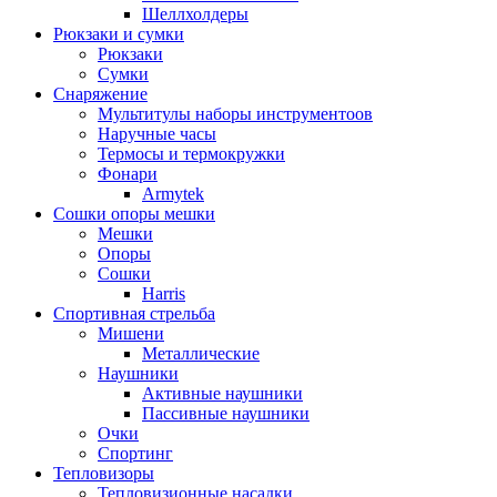
Шеллхолдеры
Рюкзаки и сумки
Рюкзаки
Сумки
Снаряжение
Мультитулы наборы инструментоов
Наручные часы
Термосы и термокружки
Фонари
Armytek
Сошки опоры мешки
Мешки
Опоры
Сошки
Harris
Спортивная стрельба
Мишени
Металлические
Наушники
Активные наушники
Пассивные наушники
Очки
Спортинг
Тепловизоры
Тепловизионные насадки