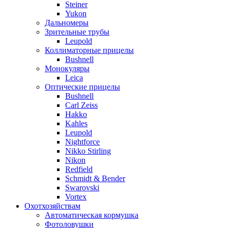
Steiner
Yukon
Дальномеры
Зрительные трубы
Leupold
Коллиматорные прицелы
Bushnell
Монокуляры
Leica
Оптические прицелы
Bushnell
Carl Zeiss
Hakko
Kahles
Leupold
Nightforce
Nikko Stirling
Nikon
Redfield
Schmidt & Bender
Swarovski
Vortex
Охотхозяйствам
Автоматическая кормушка
Фотоловушки