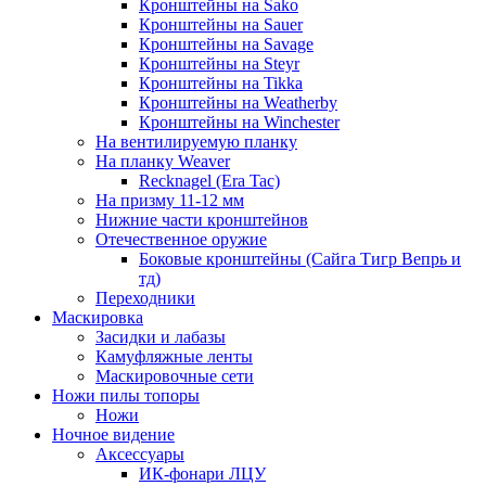
Кронштейны на Sako
Кронштейны на Sauer
Кронштейны на Savage
Кронштейны на Steyr
Кронштейны на Tikka
Кронштейны на Weatherby
Кронштейны на Winchester
На вентилируемую планку
На планку Weaver
Recknagel (Era Tac)
На призму 11-12 мм
Нижние части кронштейнов
Отечественное оружие
Боковые кронштейны (Сайга Тигр Вепрь и
тд)
Переходники
Маскировка
Засидки и лабазы
Камуфляжные ленты
Маскировочные сети
Ножи пилы топоры
Ножи
Ночное видение
Аксессуары
ИК-фонари ЛЦУ