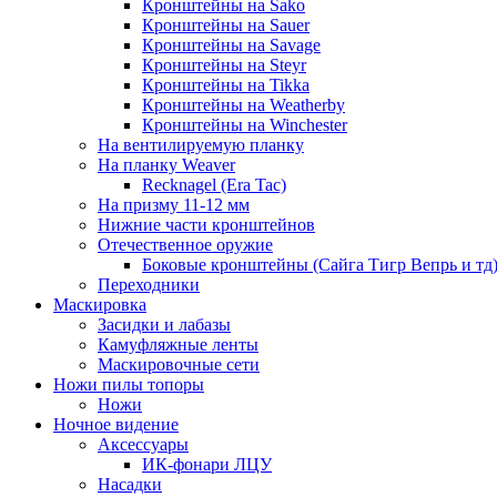
Кронштейны на Sako
Кронштейны на Sauer
Кронштейны на Savage
Кронштейны на Steyr
Кронштейны на Tikka
Кронштейны на Weatherby
Кронштейны на Winchester
На вентилируемую планку
На планку Weaver
Recknagel (Era Tac)
На призму 11-12 мм
Нижние части кронштейнов
Отечественное оружие
Боковые кронштейны (Сайга Тигр Вепрь и тд
Переходники
Маскировка
Засидки и лабазы
Камуфляжные ленты
Маскировочные сети
Ножи пилы топоры
Ножи
Ночное видение
Аксессуары
ИК-фонари ЛЦУ
Насадки