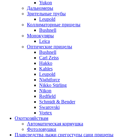
Yukon
Дальномеры
Зрительные трубы
Leupold
Коллиматорные прицелы
Bushnell
Монокуляры
Leica
Оптические прицелы
Bushnell
Carl Zeiss
Hakko
Kahles
Leupold
Nightforce
Nikko Stirling
Nikon
Redfield
Schmidt & Bender
Swarovski
Vortex
Охотхозяйствам
Автоматическая кормушка
Фотоловушки
Плавсредства лыжи снегоступы сани прицепы