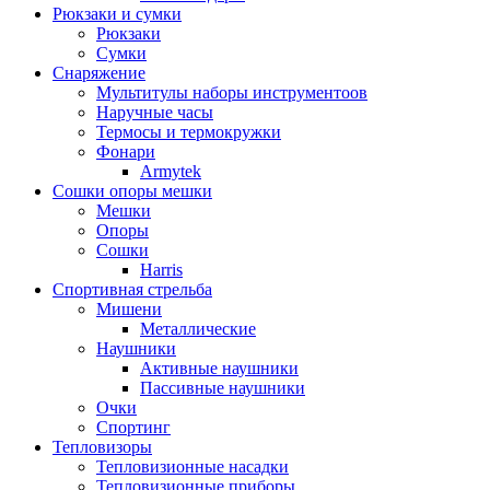
Рюкзаки и сумки
Рюкзаки
Сумки
Снаряжение
Мультитулы наборы инструментоов
Наручные часы
Термосы и термокружки
Фонари
Armytek
Сошки опоры мешки
Мешки
Опоры
Сошки
Harris
Спортивная стрельба
Мишени
Металлические
Наушники
Активные наушники
Пассивные наушники
Очки
Спортинг
Тепловизоры
Тепловизионные насадки
Тепловизионные приборы