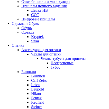
Очки бинокли и монокуляры
Прицелы ночного видения
Дедал-НВ
СОТ
Цифровые прицелы
Одежда и Обувь
Обувь
Одежда
Kryptek
Sitka
Оптика
Аксессуары для оптики
Чехлы для оптики
Чехлы тубусы для прицела
Неопреновые
Тубус
Бинокли
Bushnell
Carl Zeiss
Leica
Leupold
Nikon
Pentax
Redfield
Steiner