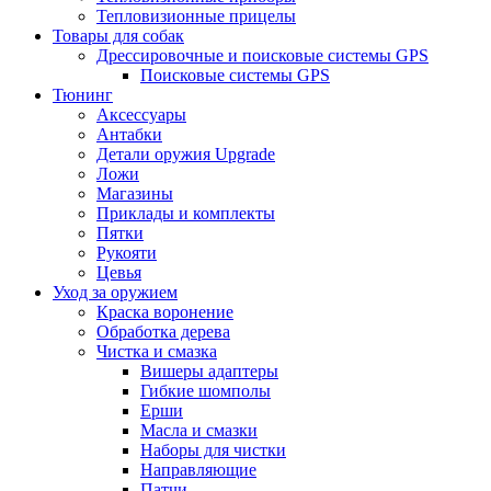
Тепловизионные прицелы
Товары для собак
Дрессировочные и поисковые системы GPS
Поисковые системы GPS
Тюнинг
Аксессуары
Антабки
Детали оружия Upgrade
Ложи
Магазины
Приклады и комплекты
Пятки
Рукояти
Цевья
Уход за оружием
Краска воронение
Обработка дерева
Чистка и смазка
Вишеры адаптеры
Гибкие шомполы
Ерши
Масла и смазки
Наборы для чистки
Направляющие
Патчи