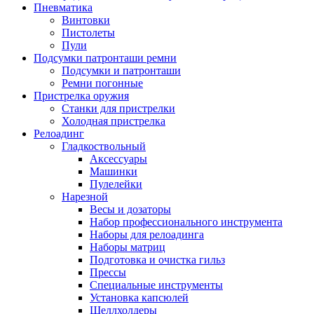
Пневматика
Винтовки
Пистолеты
Пули
Подсумки патронташи ремни
Подсумки и патронташи
Ремни погонные
Пристрелка оружия
Станки для пристрелки
Холодная пристрелка
Релоадинг
Гладкоствольный
Аксессуары
Машинки
Пулелейки
Нарезной
Весы и дозаторы
Набор профессионального инструмента
Наборы для релоадинга
Наборы матриц
Подготовка и очистка гильз
Прессы
Специальные инструменты
Установка капсюлей
Шеллхолдеры