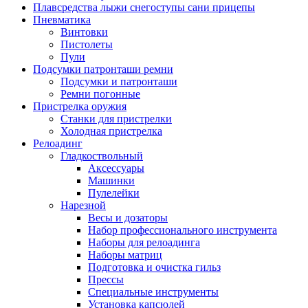
Плавсредства лыжи снегоступы сани прицепы
Пневматика
Винтовки
Пистолеты
Пули
Подсумки патронташи ремни
Подсумки и патронташи
Ремни погонные
Пристрелка оружия
Станки для пристрелки
Холодная пристрелка
Релоадинг
Гладкоствольный
Аксессуары
Машинки
Пулелейки
Нарезной
Весы и дозаторы
Набор профессионального инструмента
Наборы для релоадинга
Наборы матриц
Подготовка и очистка гильз
Прессы
Специальные инструменты
Установка капсюлей