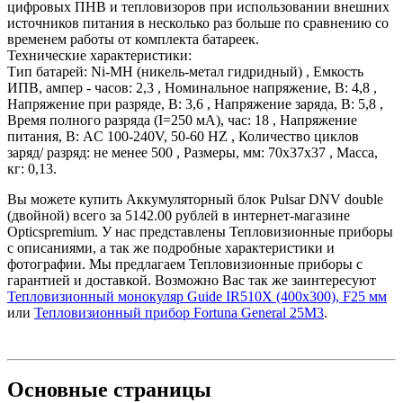
цифровых ПНВ и тепловизоров при использовании внешних
источников питания в несколько раз больше по сравнению со
временем работы от комплекта батареек.
Технические характеристики:
Тип батарей: Ni-MH (никель-метал гидридный) , Емкость
ИПВ, ампер - часов: 2,3 , Номинальное напряжение, В: 4,8 ,
Напряжение при разряде, В: 3,6 , Напряжение заряда, В: 5,8 ,
Время полного разряда (I=250 мА), час: 18 , Напряжение
питания, В: AC 100-240V, 50-60 HZ , Количество циклов
заряд/ разряд: не менее 500 , Размеры, мм: 70x37x37 , Масса,
кг: 0,13.
Вы можете купить Аккумуляторный блок Pulsar DNV double
(двойной) всего за 5142.00 рублей в интернет-магазине
Opticspremium. У нас представлены Тепловизионные приборы
с описаниями, а так же подробные характеристики и
фотографии. Мы предлагаем Тепловизионные приборы с
гарантией и доставкой. Возможно Вас так же заинтересуют
Тепловизионный монокуляр Guide IR510X (400x300), F25 мм
или
Тепловизионный прибор Fortuna General 25M3
.
Основные
страницы