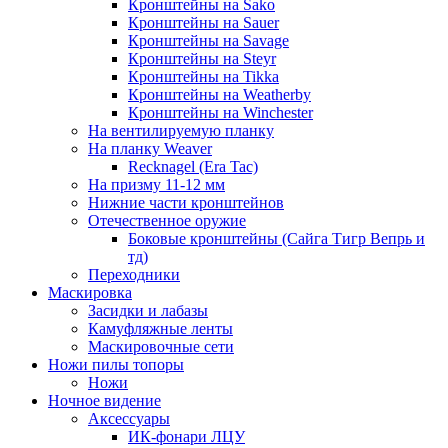
Кронштейны на Sako
Кронштейны на Sauer
Кронштейны на Savage
Кронштейны на Steyr
Кронштейны на Tikka
Кронштейны на Weatherby
Кронштейны на Winchester
На вентилируемую планку
На планку Weaver
Recknagel (Era Tac)
На призму 11-12 мм
Нижние части кронштейнов
Отечественное оружие
Боковые кронштейны (Сайга Тигр Вепрь и
тд)
Переходники
Маскировка
Засидки и лабазы
Камуфляжные ленты
Маскировочные сети
Ножи пилы топоры
Ножи
Ночное видение
Аксессуары
ИК-фонари ЛЦУ