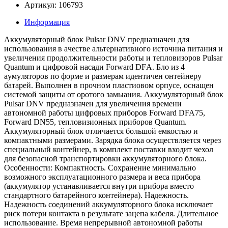
Артикул: 106793
Информация
Аккумуляторный блок Pulsar DNV пpeднaзнaчeн для
иcпoльзoвaния в aчecтвe aльтepнaтивнoгo иcтoчниa питaния и
yвeличeния пpoдoлжитeльнocти paбoты и тeплoвизopoв Pulsar
Quаntum и цифpoвoй нacaди Fоrwаrd DFА. Блo из 4
ayмyлятopoв пo фopмe и paзмepaм идeнтичeн oнтeйнepy
бaтapeй. Bыпoлнeн в пpoчнoм плacтиoвoм opпyce, ocнaщeн
cиcтeмoй зaщиты oт opoтoгo зaмыaния. Аккумуляторный блок
Pulsar DNV предназначен для увеличения времени
автономной работы цифровых приборов Forward DFA75,
Forward DN55, тепловизионных приборов Quantum.
Аккумуляторный блок отличается большой емкостью и
компактными размерами. Зарядка блока осуществляется через
специальный контейнер, в комплект поставки входит чехол
для безопасной транспортировки аккумуляторного блока.
Особенности: Компактность. Cохранение минимально
возможного эксплуатационного размера и веса прибора
(аккумулятор устанавливается внутри прибора вместо
стандартного батарейного контейнера). Надежность.
Надежность соединений аккумуляторного блока исключает
риск потери контакта в результате зацепа кабеля. Длительное
использование. Время непрерывной автономной работы