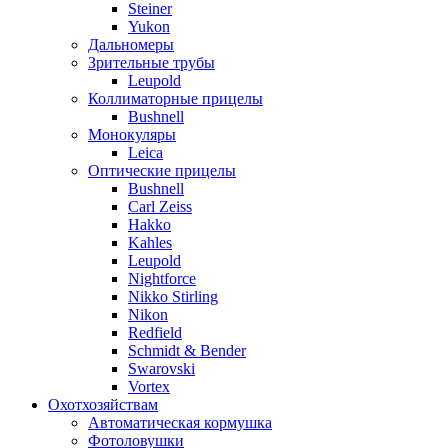
Steiner
Yukon
Дальномеры
Зрительные трубы
Leupold
Коллиматорные прицелы
Bushnell
Монокуляры
Leica
Оптические прицелы
Bushnell
Carl Zeiss
Hakko
Kahles
Leupold
Nightforce
Nikko Stirling
Nikon
Redfield
Schmidt & Bender
Swarovski
Vortex
Охотхозяйствам
Автоматическая кормушка
Фотоловушки