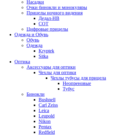
Насадки
Очки бинокли и монокуляры
Прицелы ночного видения
Дедал-НВ
СОТ
Цифровые прицелы
Одежда и Обувь
Обувь
Одежда
Kryptek
Sitka
Оптика
Аксессуары для оптики
Чехлы для оптики
Чехлы тубусы для прицела
Неопреновые
Тубус
Бинокли
Bushnell
Carl Zeiss
Leica
Leupold
Nikon
Pentax
Redfield