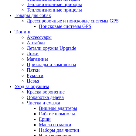
Тепловизионные приборы
Тепловизионные прицелы
Товары для собак
Дрессировочные и поисковые системы GPS
Поисковые системы GPS
Тюнинг
Аксессуары
Антабки
Детали оружия Upgrade
Ложи
Магазины
Приклады и комплекты
Пятки
Рукояти
Цевья
Уход за оружием
Краска воронение
Обработка дерева
Чистка и смазка
Вишеры адаптеры
Гибкие шомполы
Ерши
Масла и смазки
Наборы для чистки
Направляющие