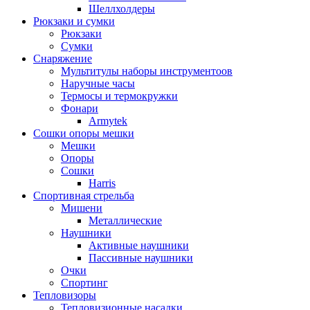
Шеллхолдеры
Рюкзаки и сумки
Рюкзаки
Сумки
Снаряжение
Мультитулы наборы инструментоов
Наручные часы
Термосы и термокружки
Фонари
Armytek
Сошки опоры мешки
Мешки
Опоры
Сошки
Harris
Спортивная стрельба
Мишени
Металлические
Наушники
Активные наушники
Пассивные наушники
Очки
Спортинг
Тепловизоры
Тепловизионные насадки