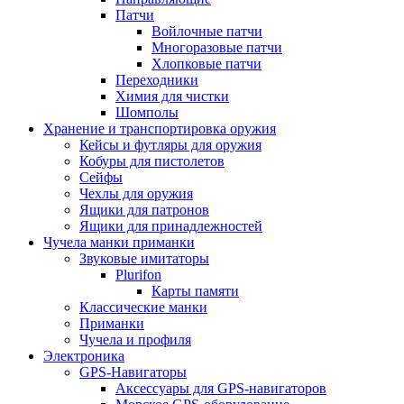
Патчи
Войлочные патчи
Многоразовые патчи
Хлопковые патчи
Переходники
Химия для чистки
Шомполы
Хранение и транспортировка оружия
Кейсы и футляры для оружия
Кобуры для пистолетов
Сейфы
Чехлы для оружия
Ящики для патронов
Ящики для принадлежностей
Чучела манки приманки
Звуковые имитаторы
Plurifon
Карты памяти
Классические манки
Приманки
Чучела и профиля
Электроника
GPS-Навигаторы
Аксессуары для GPS-навигаторов