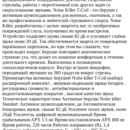
стрельбы, работы с пиротехникой или других задач со
сверхсильными звуками. Noise Killer T-Coil - это беруши с
активным шумоподавлением для военных, охотников, а так
же профессионалов и любителей стрелкового спорта. Noise
Killer, разработанны с целью защитить вас от необратимых
повреждений слуха, получаемых во время выстрелов.
Устройство подавляет шумы свыше 82 дБ и усиливает слабые
звуки ниже 20 дБ. Так обеспечивается защита от повреждения
барабанных перепонок, но при этом вы слышите, что
происходит вокруг. Беруши повторяют анатомическое
строение уха, что делает их ношение комфортным в течении
длительного времени. Выполнены в полимерном
гипоаллергенном корпусе. Внутри встроен микрофон,
передающий звучание на 360 градусов вокруг стрелка.
Преимущества активных берушей Noise killer T-Coil (набор):
расширенный комплект , звуковая индикация заряда батареи ,
регулировка громкости , антибактериальное и
водоотталкивающее покрытие , высокое качество звука.
Технические характеристики Активные беруши Noise killer
Standart: Активное шумоподавление, да Автоматическая
блокировка звуков, свыше 82 дБ Усиление тихих звуков, ниже
20дБ Усилитель, цифровой мультиканальный Время
срабатывания АРУ, 1,5 мс Время восстановления АРУ, 800 мс
Время работы, 220 часов Рабочее напряжение (В), 1,4