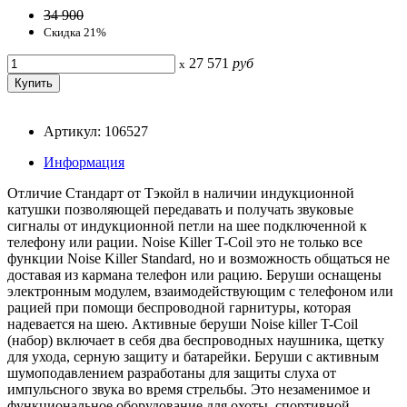
34 900
Скидка 21%
27 571
руб
x
Артикул: 106527
Информация
Отличие Стандарт от Тэкойл в наличии индукционной
катушки позволяющей передавать и получать звуковые
сигналы от индукционной петли на шее подключенной к
телефону или рации. Noise Killer T-Coil это не только все
функции Noise Killer Standard, но и возможность общаться не
доставая из кармана телефон или рацию. Беруши оснащены
электронным модулем, взаимодействующим с телефоном или
рацией при помощи беспроводной гарнитуры, которая
надевается на шею. Активные беруши Noise killer T-Coil
(набор) включает в себя два беспроводных наушника, щетку
для ухода, серную защиту и батарейки. Беруши с активным
шумоподавлением разработаны для защиты слуха от
импульсного звука во время стрельбы. Это незаменимое и
функциональное оборудование для охоты, спортивной