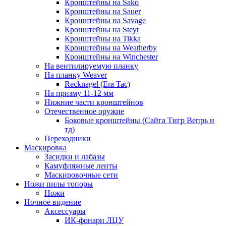
Кронштейны на Sako
Кронштейны на Sauer
Кронштейны на Savage
Кронштейны на Steyr
Кронштейны на Tikka
Кронштейны на Weatherby
Кронштейны на Winchester
На вентилируемую планку
На планку Weaver
Recknagel (Era Tac)
На призму 11-12 мм
Нижние части кронштейнов
Отечественное оружие
Боковые кронштейны (Сайга Тигр Вепрь и
тд)
Переходники
Маскировка
Засидки и лабазы
Камуфляжные ленты
Маскировочные сети
Ножи пилы топоры
Ножи
Ночное видение
Аксессуары
ИК-фонари ЛЦУ