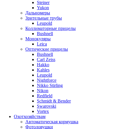
Steiner
Yukon
Дальномеры
Зрительные трубы
Leupold
Коллиматорные прицелы
Bushnell
Монокуляры
Leica
Оптические прицелы
Bushnell
Carl Zeiss
Hakko
Kahles
Leupold
Nightforce
Nikko Stirling
Nikon
Redfield
Schmidt & Bender
Swarovski
Vortex
Охотхозяйствам
Автоматическая кормушка
Фотоловушки