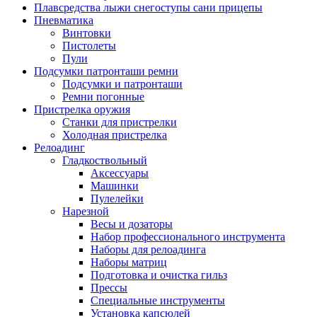
Плавсредства лыжи снегоступы сани прицепы
Пневматика
Винтовки
Пистолеты
Пули
Подсумки патронташи ремни
Подсумки и патронташи
Ремни погонные
Пристрелка оружия
Станки для пристрелки
Холодная пристрелка
Релоадинг
Гладкоствольный
Аксессуары
Машинки
Пулелейки
Нарезной
Весы и дозаторы
Набор профессионального инструмента
Наборы для релоадинга
Наборы матриц
Подготовка и очистка гильз
Прессы
Специальные инструменты
Установка капсюлей