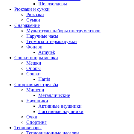
Шеллхолдеры
Рюкзаки и сумки
Рюкзаки
Сумки
Снаряжение
Мультитулы наборы инструментоов
Наручные часы
Термосы и термокружки
Фонари
Armytek
Сошки опоры мешки
Мешки
Опоры
Сошки
Harris
Спортивная стрельба
Мишени
Металлические
Наушники
Активные наушники
Пассивные наушники
Очки
Спортинг
Тепловизоры
Тепловизионные насадки