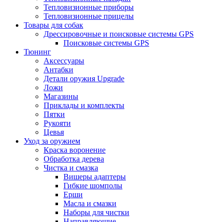
Тепловизионные приборы
Тепловизионные прицелы
Товары для собак
Дрессировочные и поисковые системы GPS
Поисковые системы GPS
Тюнинг
Аксессуары
Антабки
Детали оружия Upgrade
Ложи
Магазины
Приклады и комплекты
Пятки
Рукояти
Цевья
Уход за оружием
Краска воронение
Обработка дерева
Чистка и смазка
Вишеры адаптеры
Гибкие шомполы
Ерши
Масла и смазки
Наборы для чистки
Направляющие