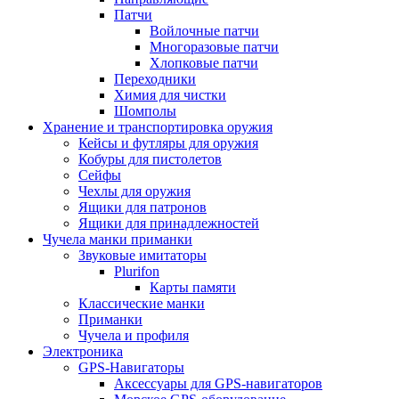
Патчи
Войлочные патчи
Многоразовые патчи
Хлопковые патчи
Переходники
Химия для чистки
Шомполы
Хранение и транспортировка оружия
Кейсы и футляры для оружия
Кобуры для пистолетов
Сейфы
Чехлы для оружия
Ящики для патронов
Ящики для принадлежностей
Чучела манки приманки
Звуковые имитаторы
Plurifon
Карты памяти
Классические манки
Приманки
Чучела и профиля
Электроника
GPS-Навигаторы
Аксессуары для GPS-навигаторов