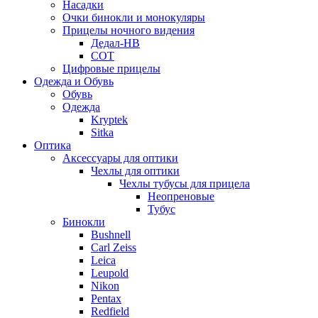
Насадки
Очки бинокли и монокуляры
Прицелы ночного видения
Дедал-НВ
СОТ
Цифровые прицелы
Одежда и Обувь
Обувь
Одежда
Kryptek
Sitka
Оптика
Аксессуары для оптики
Чехлы для оптики
Чехлы тубусы для прицела
Неопреновые
Тубус
Бинокли
Bushnell
Carl Zeiss
Leica
Leupold
Nikon
Pentax
Redfield