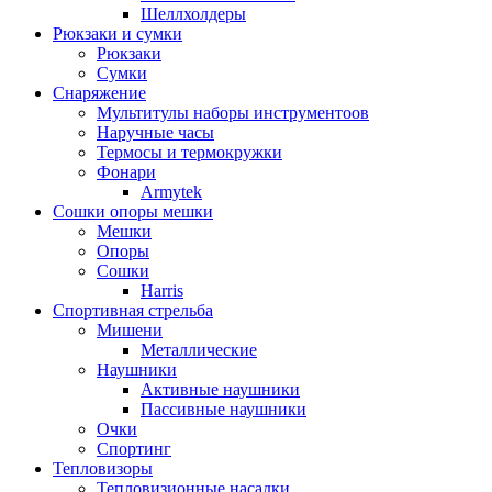
Шеллхолдеры
Рюкзаки и сумки
Рюкзаки
Сумки
Снаряжение
Мультитулы наборы инструментоов
Наручные часы
Термосы и термокружки
Фонари
Armytek
Сошки опоры мешки
Мешки
Опоры
Сошки
Harris
Спортивная стрельба
Мишени
Металлические
Наушники
Активные наушники
Пассивные наушники
Очки
Спортинг
Тепловизоры
Тепловизионные насадки