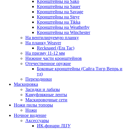
Кронштейны на Sako
Кронштейны на Sauer
Кронштейны на Savage
Кронштейны на Steyr
Кронштейны на Tikka
Кронштейны на Weatherby
Кронштейны на Winchester
На вентилируемую планку
На планку Weaver
Recknagel (Era Tac)
На призму 11-12 мм
Нижние части кронштейнов
Отечественное оружие
Боковые кронштейны (Сайга Тигр Вепрь и
тд)
Переходники
Маскировка
Засидки и лабазы
Камуфляжные ленты
Маскировочные сети
Ножи пилы топоры
Ножи
Ночное видение
Аксессуары
ИК-фонари ЛЦУ