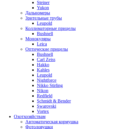
Steiner
Yukon
Дальномеры
Зрительные трубы
Leupold
Коллиматорные прицелы
Bushnell
Монокуляры
Leica
Оптические прицелы
Bushnell
Carl Zeiss
Hakko
Kahles
Leupold
Nightforce
Nikko Stirling
Nikon
Redfield
Schmidt & Bender
Swarovski
Vortex
Охотхозяйствам
Автоматическая кормушка
Фотоловушки