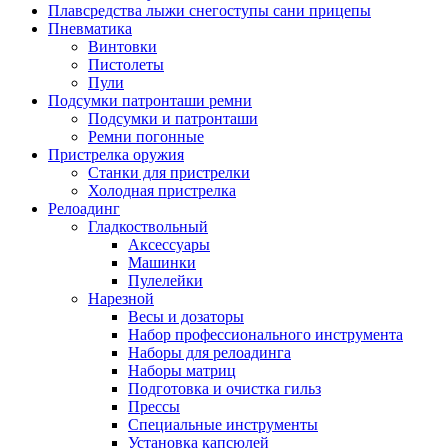
Плавсредства лыжи снегоступы сани прицепы
Пневматика
Винтовки
Пистолеты
Пули
Подсумки патронташи ремни
Подсумки и патронташи
Ремни погонные
Пристрелка оружия
Станки для пристрелки
Холодная пристрелка
Релоадинг
Гладкоствольный
Аксессуары
Машинки
Пулелейки
Нарезной
Весы и дозаторы
Набор профессионального инструмента
Наборы для релоадинга
Наборы матриц
Подготовка и очистка гильз
Прессы
Специальные инструменты
Установка капсюлей