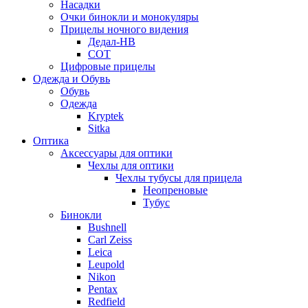
Насадки
Очки бинокли и монокуляры
Прицелы ночного видения
Дедал-НВ
СОТ
Цифровые прицелы
Одежда и Обувь
Обувь
Одежда
Kryptek
Sitka
Оптика
Аксессуары для оптики
Чехлы для оптики
Чехлы тубусы для прицела
Неопреновые
Тубус
Бинокли
Bushnell
Carl Zeiss
Leica
Leupold
Nikon
Pentax
Redfield