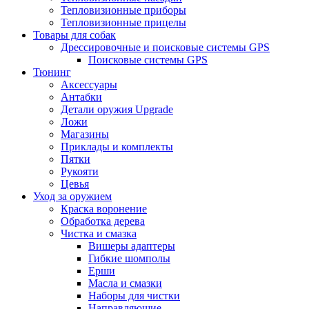
Тепловизионные приборы
Тепловизионные прицелы
Товары для собак
Дрессировочные и поисковые системы GPS
Поисковые системы GPS
Тюнинг
Аксессуары
Антабки
Детали оружия Upgrade
Ложи
Магазины
Приклады и комплекты
Пятки
Рукояти
Цевья
Уход за оружием
Краска воронение
Обработка дерева
Чистка и смазка
Вишеры адаптеры
Гибкие шомполы
Ерши
Масла и смазки
Наборы для чистки
Направляющие