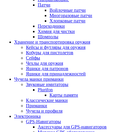
Патчи
Войлочные патчи
Многоразовые патчи
Хлопковые патчи
Переходники
Химия для чистки
Шомполы
Хранение и транспортировка оружия
Кейсы и футляры для оружия
Кобуры для пистолетов
Сейфы
Чехлы для оружия
Ящики для патронов
Ящики для принадлежностей
Чучела манки приманки
Звуковые имитаторы
Plurifon
Карты памяти
Классические манки
Приманки
Чучела и профиля
Электроника
GPS-Навигаторы
Аксессуары для GPS-навигаторов