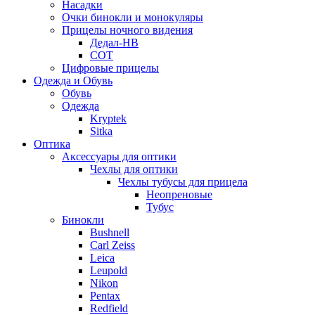
Насадки
Очки бинокли и монокуляры
Прицелы ночного видения
Дедал-НВ
СОТ
Цифровые прицелы
Одежда и Обувь
Обувь
Одежда
Kryptek
Sitka
Оптика
Аксессуары для оптики
Чехлы для оптики
Чехлы тубусы для прицела
Неопреновые
Тубус
Бинокли
Bushnell
Carl Zeiss
Leica
Leupold
Nikon
Pentax
Redfield