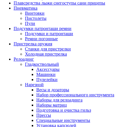
Плавсредства лыжи снегоступы сани прицепы
Пневматика
Винтовки
Пистолеты
Пули
Подсумки патронташи ремни
Подсумки и патронташи
Ремни погонные
Пристрелка оружия
Станки для пристрелки
Холодная пристрелка
Релоадинг
Гладкоствольный
Аксессуары
Машинки
Пулелейки
Нарезной
Весы и дозаторы
Набор профессионального инструмента
Наборы для релоадинга
Наборы матриц
Подготовка и очистка гильз
Прессы
Специальные инструменты
Установка капсюлей