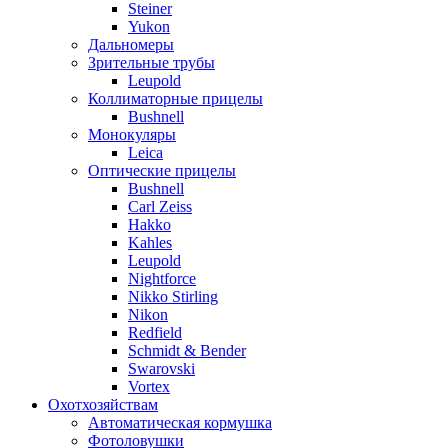
Steiner
Yukon
Дальномеры
Зрительные трубы
Leupold
Коллиматорные прицелы
Bushnell
Монокуляры
Leica
Оптические прицелы
Bushnell
Carl Zeiss
Hakko
Kahles
Leupold
Nightforce
Nikko Stirling
Nikon
Redfield
Schmidt & Bender
Swarovski
Vortex
Охотхозяйствам
Автоматическая кормушка
Фотоловушки