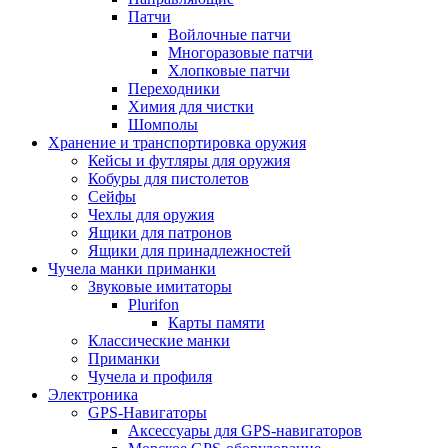
Патчи
Войлочные патчи
Многоразовые патчи
Хлопковые патчи
Переходники
Химия для чистки
Шомполы
Хранение и транспортировка оружия
Кейсы и футляры для оружия
Кобуры для пистолетов
Сейфы
Чехлы для оружия
Ящики для патронов
Ящики для принадлежностей
Чучела манки приманки
Звуковые имитаторы
Plurifon
Карты памяти
Классические манки
Приманки
Чучела и профиля
Электроника
GPS-Навигаторы
Аксессуары для GPS-навигаторов