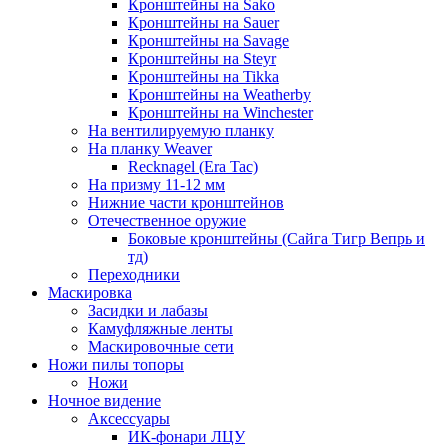
Кронштейны на Sako
Кронштейны на Sauer
Кронштейны на Savage
Кронштейны на Steyr
Кронштейны на Tikka
Кронштейны на Weatherby
Кронштейны на Winchester
На вентилируемую планку
На планку Weaver
Recknagel (Era Tac)
На призму 11-12 мм
Нижние части кронштейнов
Отечественное оружие
Боковые кронштейны (Сайга Тигр Вепрь и
тд)
Переходники
Маскировка
Засидки и лабазы
Камуфляжные ленты
Маскировочные сети
Ножи пилы топоры
Ножи
Ночное видение
Аксессуары
ИК-фонари ЛЦУ