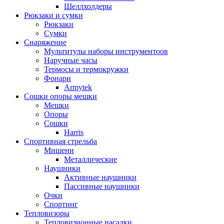
Шеллхолдеры
Рюкзаки и сумки
Рюкзаки
Сумки
Снаряжение
Мультитулы наборы инструментоов
Наручные часы
Термосы и термокружки
Фонари
Armytek
Сошки опоры мешки
Мешки
Опоры
Сошки
Harris
Спортивная стрельба
Мишени
Металлические
Наушники
Активные наушники
Пассивные наушники
Очки
Спортинг
Тепловизоры
Тепловизионные насадки