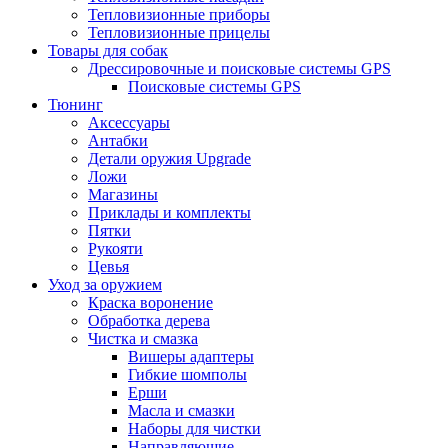
Тепловизионные приборы
Тепловизионные прицелы
Товары для собак
Дрессировочные и поисковые системы GPS
Поисковые системы GPS
Тюнинг
Аксессуары
Антабки
Детали оружия Upgrade
Ложи
Магазины
Приклады и комплекты
Пятки
Рукояти
Цевья
Уход за оружием
Краска воронение
Обработка дерева
Чистка и смазка
Вишеры адаптеры
Гибкие шомполы
Ерши
Масла и смазки
Наборы для чистки
Направляющие