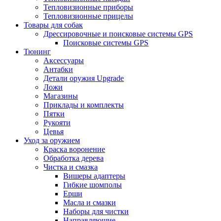
Тепловизионные приборы
Тепловизионные прицелы
Товары для собак
Дрессировочные и поисковые системы GPS
Поисковые системы GPS
Тюнинг
Аксессуары
Антабки
Детали оружия Upgrade
Ложи
Магазины
Приклады и комплекты
Пятки
Рукояти
Цевья
Уход за оружием
Краска воронение
Обработка дерева
Чистка и смазка
Вишеры адаптеры
Гибкие шомполы
Ерши
Масла и смазки
Наборы для чистки
Направляющие