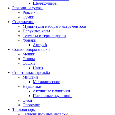
Шеллхолдеры
Рюкзаки и сумки
Рюкзаки
Сумки
Снаряжение
Мультитулы наборы инструментоов
Наручные часы
Термосы и термокружки
Фонари
Armytek
Сошки опоры мешки
Мешки
Опоры
Сошки
Harris
Спортивная стрельба
Мишени
Металлические
Наушники
Активные наушники
Пассивные наушники
Очки
Спортинг
Тепловизоры
Тепловизионные насадки