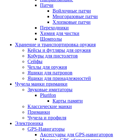
Патчи
Войлочные патчи
Многоразовые патчи
Хлопковые патчи
Переходники
Химия для чистки
Шомполы
Хранение и транспортировка оружия
Кейсы и футляры для оружия
Кобуры для пистолетов
Сейфы
Чехлы для оружия
Ящики для патронов
Ящики для принадлежностей
Чучела манки приманки
Звуковые имитаторы
Plurifon
Карты памяти
Классические манки
Приманки
Чучела и профиля
Электроника
GPS-Навигаторы
Аксессуары для GPS-навигаторов