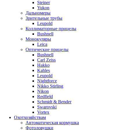
Steiner
Yukon
Дальномеры
Зрительные трубы
Leupold
Коллиматорные прицелы
Bushnell
Монокуляры
Leica
Оптические прицелы
Bushnell
Carl Zeiss
Hakko
Kahles
Leupold
Nightforce
Nikko Stirling
Nikon
Redfield
Schmidt & Bender
Swarovski
Vortex
Охотхозяйствам
Автоматическая кормушка
Фотоловушки