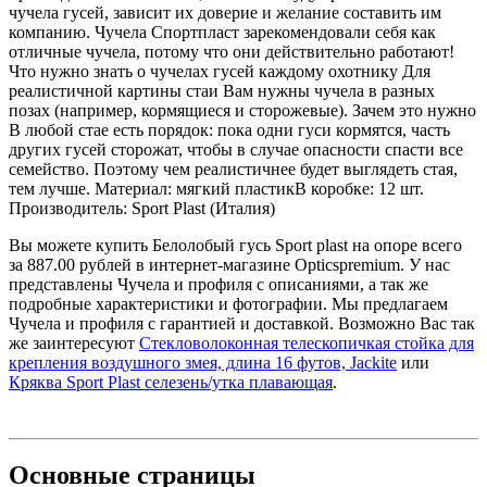
чучела гусей, зависит их доверие и желание составить им
компанию. Чучела Спортпласт зарекомендовали себя как
отличные чучела, потому что они действительно работают!
Что нужно знать о чучелах гусей каждому охотнику Для
реалистичной картины стаи Вам нужны чучела в разных
позах (например, кормящиеся и сторожевые). Зачем это нужно
В любой стае есть порядок: пока одни гуси кормятся, часть
других гусей сторожат, чтобы в случае опасности спасти все
семейство. Поэтому чем реалистичнее будет выглядеть стая,
тем лучше. Материал: мягкий пластикВ коробке: 12 шт.
Производитель: Sport Plast (Италия)
Вы можете купить Белолобый гусь Sport plast на опоре всего
за 887.00 рублей в интернет-магазине Opticspremium. У нас
представлены Чучела и профиля с описаниями, а так же
подробные характеристики и фотографии. Мы предлагаем
Чучела и профиля с гарантией и доставкой. Возможно Вас так
же заинтересуют
Стекловолоконная телескопичкая стойка для
крепления воздушного змея, длина 16 футов, Jackite
или
Кряква Sport Plast селезень/утка плавающая
.
Основные
страницы