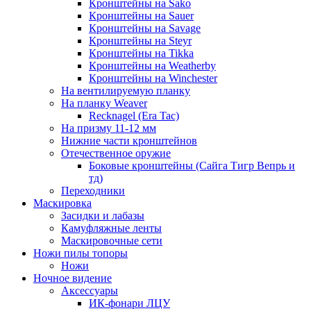
Кронштейны на Sako
Кронштейны на Sauer
Кронштейны на Savage
Кронштейны на Steyr
Кронштейны на Tikka
Кронштейны на Weatherby
Кронштейны на Winchester
На вентилируемую планку
На планку Weaver
Recknagel (Era Tac)
На призму 11-12 мм
Нижние части кронштейнов
Отечественное оружие
Боковые кронштейны (Сайга Тигр Вепрь и
тд)
Переходники
Маскировка
Засидки и лабазы
Камуфляжные ленты
Маскировочные сети
Ножи пилы топоры
Ножи
Ночное видение
Аксессуары
ИК-фонари ЛЦУ