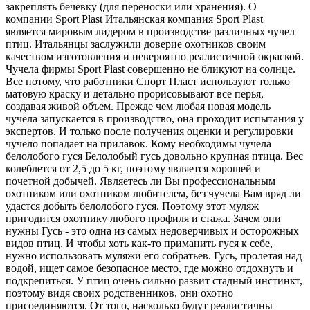
закреплять бечевку (для переноски или хранения). О
компании Sport Plast Итальянская компания Sport Plast
является мировым лидером в производстве различных чучел
птиц. Итальянцы заслужили доверие охотников своим
качеством изготовления и невероятно реалистичной окраской.
Чучела фирмы Sport Plast совершенно не бликуют на солнце.
Все потому, что работники Спорт Пласт используют только
матовую краску и детально прорисовывают все перья,
создавая живой объем. Прежде чем любая новая модель
чучела запускается в производство, она проходит испытания у
экспертов. И только после получения оценки и регулировки
чучело попадает на прилавок. Кому необходимы чучела
белолобого гуся Белолобый гусь довольно крупная птица. Вес
колеблется от 2,5 до 5 кг, поэтому является хорошей и
почетной добычей. Являетесь ли Вы профессиональным
охотником или охотником любителем, без чучела Вам вряд ли
удастся добыть белолобого гуся. Поэтому этот муляж
пригодится охотнику любого профиля и стажа. Зачем они
нужны Гусь - это одна из самых недоверчивых и осторожных
видов птиц. И чтобы хоть как-то приманить гуся к себе,
нужно использовать муляжи его собратьев. Гусь, пролетая над
водой, ищет самое безопасное место, где можно отдохнуть и
подкрепиться. У птиц очень сильно развит стадный инстинкт,
поэтому видя своих родственников, они охотно
присоединяются. От того, насколько будут реалистичны