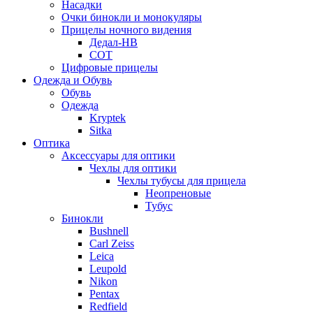
Насадки
Очки бинокли и монокуляры
Прицелы ночного видения
Дедал-НВ
СОТ
Цифровые прицелы
Одежда и Обувь
Обувь
Одежда
Kryptek
Sitka
Оптика
Аксессуары для оптики
Чехлы для оптики
Чехлы тубусы для прицела
Неопреновые
Тубус
Бинокли
Bushnell
Carl Zeiss
Leica
Leupold
Nikon
Pentax
Redfield