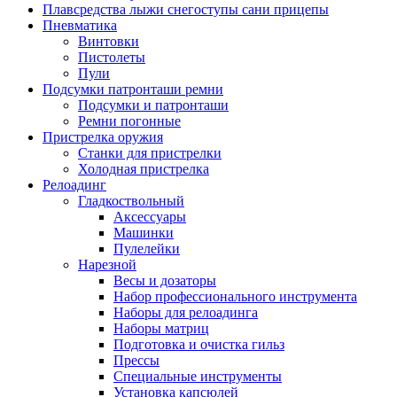
Плавсредства лыжи снегоступы сани прицепы
Пневматика
Винтовки
Пистолеты
Пули
Подсумки патронташи ремни
Подсумки и патронташи
Ремни погонные
Пристрелка оружия
Станки для пристрелки
Холодная пристрелка
Релоадинг
Гладкоствольный
Аксессуары
Машинки
Пулелейки
Нарезной
Весы и дозаторы
Набор профессионального инструмента
Наборы для релоадинга
Наборы матриц
Подготовка и очистка гильз
Прессы
Специальные инструменты
Установка капсюлей