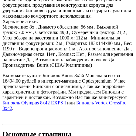
фокусировки, продуманная конструкция корпуса для
удержания бинокля в руке и полезные аксессуары служат для
максимально комфортного использования.
Характеристики:
Увеличение: 8х , Диаметр объектива: 56 мм , Выходной
зрачок: 7,0 мм , Светосила: 49,0 , Сумеречный фактор: 21,2 ,
Угол обзора на расстоянии 1000 м: 112 м , Миниамльная
дистанция фокусировки: 2 м , Габариты: 183х144х80 мм , Вес:
1190 г , Водонепроницаемость: 1 м , Азотное заполнение: Да ,
Дальномерная сетка: Нет , Компас: Нет , Разьем для крепления
на штатив: Да , Возможность наблюдения в очках: Да.
Производитель: Burris (США/Филиппины)
Вы можете купить Бинокль Burris 8x56 Montana всего за
16494.00 рублей в интернет-магазине Opticspremium. У нас
представлены Бинокли с описаниями, а так же подробные
характеристики и фотографии. Мы предлагаем Бинокли с
гарантией и доставкой. Возможно Вас так же заинтересуют
Бинокль Olympus 8x42 EXPS I
или
Бинокль Vortex Crossfire
8x42
.
Основные
страницы