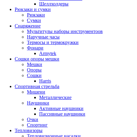
Шеллхолдеры
Рюкзаки и сумки
Рюкзаки
Сумки
Снаряжение
Мультитулы наборы инструментоов
Наручные часы
Термосы и термокружки
Фонари
Armytek
Сошки опоры мешки
Мешки
Опоры
Сошки
Harris
Спортивная стрельба
Мишени
Металлические
Наушники
Активные наушники
Пассивные наушники
Очки
Спортинг
Тепловизоры
Тепловизионные насадки