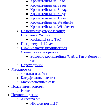
Кронштейны на Sako
Кронштейны на Sauer
Кронштейны на Savage
Кронштейны на Steyr
Кронштейны на Tikka
Кронштейны на Weatherby
Кронштейны на Winchester
На вентилируемую планку
На планку Weaver
Recknagel (Era Tac)
На призму 11-12 мм
Нижние части кронштейнов
Отечественное оружие
Боковые кронштейны (Сайга Тигр Вепрь и
тд)
Переходники
Маскировка
Засидки и лабазы
Камуфляжные ленты
Маскировочные сети
Ножи пилы топоры
Ножи
Ночное видение
Аксессуары
ИК-фонари ЛЦУ