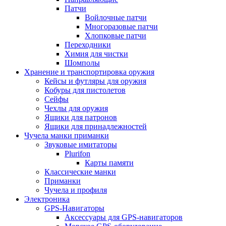
Патчи
Войлочные патчи
Многоразовые патчи
Хлопковые патчи
Переходники
Химия для чистки
Шомполы
Хранение и транспортировка оружия
Кейсы и футляры для оружия
Кобуры для пистолетов
Сейфы
Чехлы для оружия
Ящики для патронов
Ящики для принадлежностей
Чучела манки приманки
Звуковые имитаторы
Plurifon
Карты памяти
Классические манки
Приманки
Чучела и профиля
Электроника
GPS-Навигаторы
Аксессуары для GPS-навигаторов