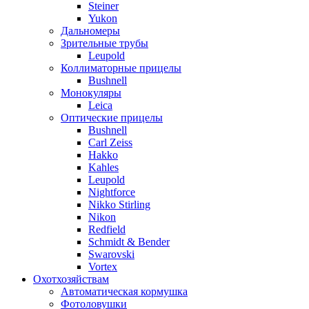
Steiner
Yukon
Дальномеры
Зрительные трубы
Leupold
Коллиматорные прицелы
Bushnell
Монокуляры
Leica
Оптические прицелы
Bushnell
Carl Zeiss
Hakko
Kahles
Leupold
Nightforce
Nikko Stirling
Nikon
Redfield
Schmidt & Bender
Swarovski
Vortex
Охотхозяйствам
Автоматическая кормушка
Фотоловушки