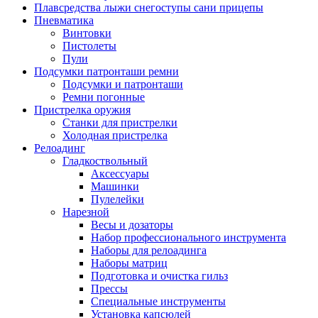
Плавсредства лыжи снегоступы сани прицепы
Пневматика
Винтовки
Пистолеты
Пули
Подсумки патронташи ремни
Подсумки и патронташи
Ремни погонные
Пристрелка оружия
Станки для пристрелки
Холодная пристрелка
Релоадинг
Гладкоствольный
Аксессуары
Машинки
Пулелейки
Нарезной
Весы и дозаторы
Набор профессионального инструмента
Наборы для релоадинга
Наборы матриц
Подготовка и очистка гильз
Прессы
Специальные инструменты
Установка капсюлей