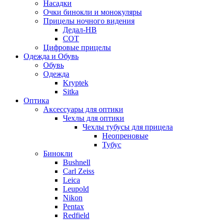
Насадки
Очки бинокли и монокуляры
Прицелы ночного видения
Дедал-НВ
СОТ
Цифровые прицелы
Одежда и Обувь
Обувь
Одежда
Kryptek
Sitka
Оптика
Аксессуары для оптики
Чехлы для оптики
Чехлы тубусы для прицела
Неопреновые
Тубус
Бинокли
Bushnell
Carl Zeiss
Leica
Leupold
Nikon
Pentax
Redfield