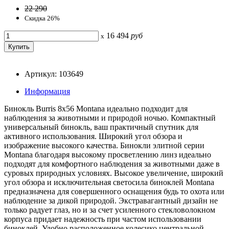
22 290
Скидка 26%
16 494
руб
x
Артикул: 103649
Информация
Бинокль Burris 8x56 Montana идеально подходит для
наблюдения за животными и природой ночью. Компактный
универсальный бинокль, ваш практичный спутник для
активного использования. Широкий угол обзора и
изображение высокого качества. Бинокли элитной серии
Montana благодаря высокому просветлению линз идеально
подходят для комфортного наблюдения за животными даже в
суровых природных условиях. Высокое увеличение, широкий
угол обзора и исключительная светосила биноклей Montana
предназначена для совершенного оснащения будь то охота или
наблюдение за дикой природой. Экстравагантный дизайн не
только радует глаз, но и за счет усиленного стекловолокном
корпуса придает надежность при частом использовании
биноклей. Удобно расположенное колесико центральной