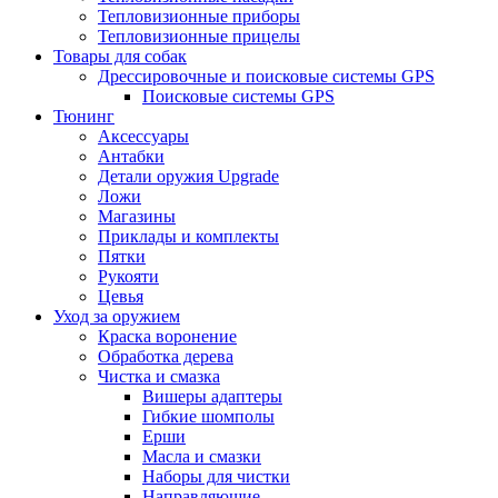
Тепловизионные приборы
Тепловизионные прицелы
Товары для собак
Дрессировочные и поисковые системы GPS
Поисковые системы GPS
Тюнинг
Аксессуары
Антабки
Детали оружия Upgrade
Ложи
Магазины
Приклады и комплекты
Пятки
Рукояти
Цевья
Уход за оружием
Краска воронение
Обработка дерева
Чистка и смазка
Вишеры адаптеры
Гибкие шомполы
Ерши
Масла и смазки
Наборы для чистки
Направляющие