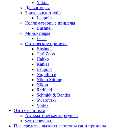
Yukon
Дальномеры
Зрительные трубы
Leupold
Коллиматорные прицелы
Bushnell
Монокуляры
Leica
Оптические прицелы
Bushnell
Carl Zeiss
Hakko
Kahles
Leupold
Nightforce
Nikko Stirling
Nikon
Redfield
Schmidt & Bender
Swarovski
Vortex
Охотхозяйствам
Автоматическая кормушка
Фотоловушки
Плавсредства лыжи снегоступы сани прицепы