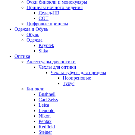
Очки бинокли и монокуляры
Прицелы ночного видения
Дедал-НВ
СОТ
Цифровые прицелы
Одежда и Обувь
Обувь
Одежда
Kryptek
Sitka
Оптика
Аксессуары для оптики
Чехлы для оптики
Чехлы тубусы для прицела
Неопреновые
Тубус
Бинокли
Bushnell
Carl Zeiss
Leica
Leupold
Nikon
Pentax
Redfield
Steiner