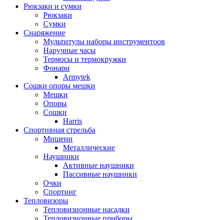
Рюкзаки и сумки
Рюкзаки
Сумки
Снаряжение
Мультитулы наборы инструментоов
Наручные часы
Термосы и термокружки
Фонари
Armytek
Сошки опоры мешки
Мешки
Опоры
Сошки
Harris
Спортивная стрельба
Мишени
Металлические
Наушники
Активные наушники
Пассивные наушники
Очки
Спортинг
Тепловизоры
Тепловизионные насадки
Тепловизионные приборы