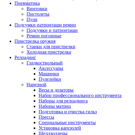
Пневматика
Винтовки
Пистолеты
Пули
Подсумки патронташи ремни
Подсумки и патронташи
Ремни погонные
Пристрелка оружия
Станки для пристрелки
Холодная пристрелка
Релоадинг
Гладкоствольный
Аксессуары
Машинки
Пулелейки
Нарезной
Весы и дозаторы
Набор профессионального инструмента
Наборы для релоадинга
Наборы матриц
Подготовка и очистка гильз
Прессы
Специальные инструменты
Установка капсюлей
Шеллхолдеры