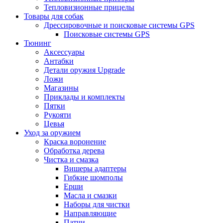
Тепловизионные прицелы
Товары для собак
Дрессировочные и поисковые системы GPS
Поисковые системы GPS
Тюнинг
Аксессуары
Антабки
Детали оружия Upgrade
Ложи
Магазины
Приклады и комплекты
Пятки
Рукояти
Цевья
Уход за оружием
Краска воронение
Обработка дерева
Чистка и смазка
Вишеры адаптеры
Гибкие шомполы
Ерши
Масла и смазки
Наборы для чистки
Направляющие
Патчи