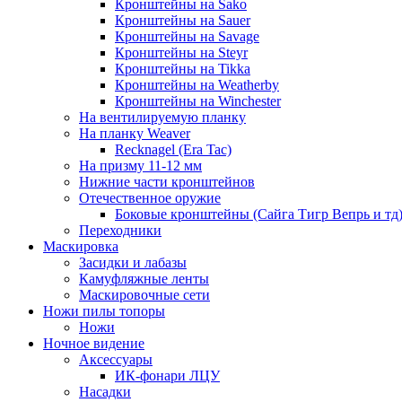
Кронштейны на Sako
Кронштейны на Sauer
Кронштейны на Savage
Кронштейны на Steyr
Кронштейны на Tikka
Кронштейны на Weatherby
Кронштейны на Winchester
На вентилируемую планку
На планку Weaver
Recknagel (Era Tac)
На призму 11-12 мм
Нижние части кронштейнов
Отечественное оружие
Боковые кронштейны (Сайга Тигр Вепрь и тд
Переходники
Маскировка
Засидки и лабазы
Камуфляжные ленты
Маскировочные сети
Ножи пилы топоры
Ножи
Ночное видение
Аксессуары
ИК-фонари ЛЦУ
Насадки