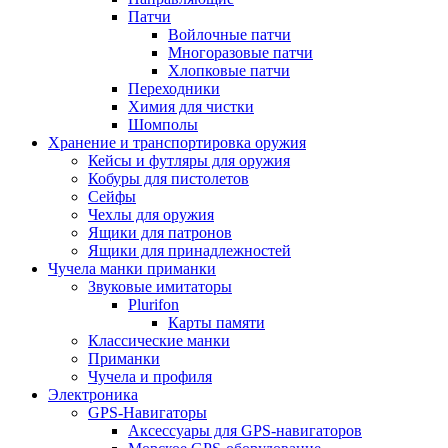
Патчи
Войлочные патчи
Многоразовые патчи
Хлопковые патчи
Переходники
Химия для чистки
Шомполы
Хранение и транспортировка оружия
Кейсы и футляры для оружия
Кобуры для пистолетов
Сейфы
Чехлы для оружия
Ящики для патронов
Ящики для принадлежностей
Чучела манки приманки
Звуковые имитаторы
Plurifon
Карты памяти
Классические манки
Приманки
Чучела и профиля
Электроника
GPS-Навигаторы
Аксессуары для GPS-навигаторов