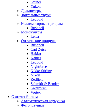
Steiner
Yukon
Дальномеры
Зрительные трубы
Leupold
Коллиматорные прицелы
Bushnell
Монокуляры
Leica
Оптические прицелы
Bushnell
Carl Zeiss
Hakko
Kahles
Leupold
Nightforce
Nikko Stirling
Nikon
Redfield
Schmidt & Bender
Swarovski
Vortex
Охотхозяйствам
Автоматическая кормушка
Фотоловушки