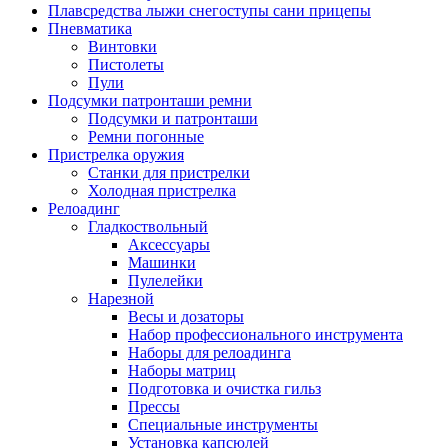
Плавсредства лыжи снегоступы сани прицепы
Пневматика
Винтовки
Пистолеты
Пули
Подсумки патронташи ремни
Подсумки и патронташи
Ремни погонные
Пристрелка оружия
Станки для пристрелки
Холодная пристрелка
Релоадинг
Гладкоствольный
Аксессуары
Машинки
Пулелейки
Нарезной
Весы и дозаторы
Набор профессионального инструмента
Наборы для релоадинга
Наборы матриц
Подготовка и очистка гильз
Прессы
Специальные инструменты
Установка капсюлей