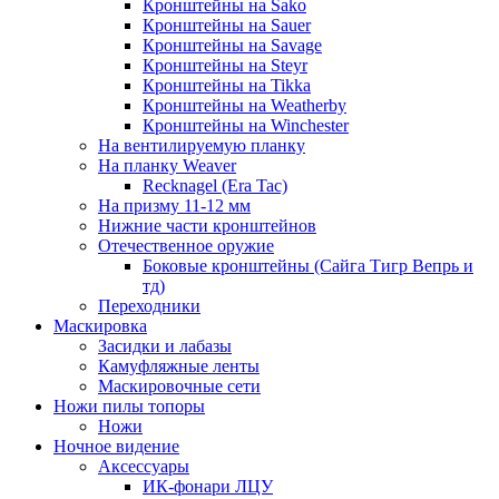
Кронштейны на Sako
Кронштейны на Sauer
Кронштейны на Savage
Кронштейны на Steyr
Кронштейны на Tikka
Кронштейны на Weatherby
Кронштейны на Winchester
На вентилируемую планку
На планку Weaver
Recknagel (Era Tac)
На призму 11-12 мм
Нижние части кронштейнов
Отечественное оружие
Боковые кронштейны (Сайга Тигр Вепрь и
тд)
Переходники
Маскировка
Засидки и лабазы
Камуфляжные ленты
Маскировочные сети
Ножи пилы топоры
Ножи
Ночное видение
Аксессуары
ИК-фонари ЛЦУ