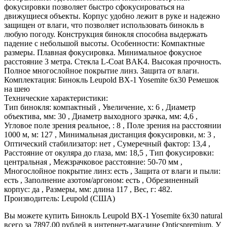
фокусировки позволяет быстро сфокусироваться на
движущиеся объекты. Корпус удобно лежит в руке и надежно
защищен от влаги, что позволяет использовать бинокль в
любую погоду. Конструкция бинокля способна выдержать
падение с небольшой высоты. Особенности: Компактные
размеры. Плавная фокусировка. Минимальное фокусное
расстояние 3 метра. Стекла L-Coat BAK4. Высокая прочность.
Полное многослойное покрытие линз. Защита от влаги.
Комплектация: Бинокль Leupold BX-1 Yosemite 6x30 Ремешок
на шею
Технические характеристики:
Тип бинокля: компактный , Увеличение, x: 6 , Диаметр
объектива, мм: 30 , Диаметр выходного зрачка, мм: 4,6 ,
Угловое поле зрения реальное, : 8 , Поле зрения на расстоянии
1000 м, м: 127 , Минимальная дистанция фокусировки, м: 3 ,
Оптический стабилизатор: нет , Сумеречный фактор: 13,4 ,
Расстояние от окуляра до глаза, мм: 18,5 , Тип фокусировки:
центральная , Межзрачковое расстояние: 50-70 мм ,
Многослойное покрытие линз: есть , Защита от влаги и пыли:
есть , Заполнение азотом/аргоном: есть , Обрезиненный
корпус: да , Размеры, мм: длина 117 , Вес, г: 482.
Производитель: Leupold (США)
Вы можете купить Бинокль Leupold BX-1 Yosemite 6x30 natural
всего за 7897.00 рублей в интернет-магазине Opticspremium. У