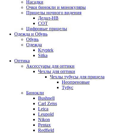
Насадки
Очки бинокли и монокуляры
Прицелы ночного видения
Дедал-НВ
СОТ
Цифровые прицелы
Одежда и Обувь
Обувь
Одежда
Kryptek
Sitka
Оптика
Аксессуары для оптики
Чехлы для оптики
Чехлы тубусы для прицела
Неопреновые
Тубус
Бинокли
Bushnell
Carl Zeiss
Leica
Leupold
Nikon
Pentax
Redfield