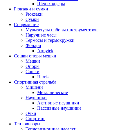
Шеллхолдеры
Рюкзаки и сумки
Рюкзаки
Сумки
Снаряжение
Мультитулы наборы инструментоов
Наручные часы
Термосы и термокружки
Фонари
Armytek
Сошки опоры мешки
Мешки
Опоры
Сошки
Harris
Спортивная стрельба
Мишени
Металлические
Наушники
Активные наушники
Пассивные наушники
Очки
Спортинг
Тепловизоры
Тепловизионные насадки