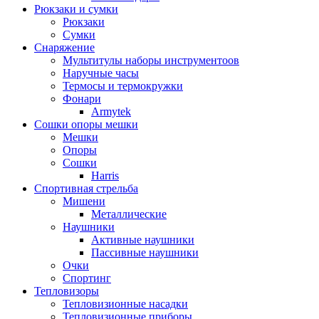
Рюкзаки и сумки
Рюкзаки
Сумки
Снаряжение
Мультитулы наборы инструментоов
Наручные часы
Термосы и термокружки
Фонари
Armytek
Сошки опоры мешки
Мешки
Опоры
Сошки
Harris
Спортивная стрельба
Мишени
Металлические
Наушники
Активные наушники
Пассивные наушники
Очки
Спортинг
Тепловизоры
Тепловизионные насадки
Тепловизионные приборы