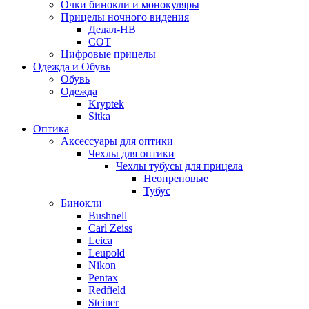
Очки бинокли и монокуляры
Прицелы ночного видения
Дедал-НВ
СОТ
Цифровые прицелы
Одежда и Обувь
Обувь
Одежда
Kryptek
Sitka
Оптика
Аксессуары для оптики
Чехлы для оптики
Чехлы тубусы для прицела
Неопреновые
Тубус
Бинокли
Bushnell
Carl Zeiss
Leica
Leupold
Nikon
Pentax
Redfield
Steiner