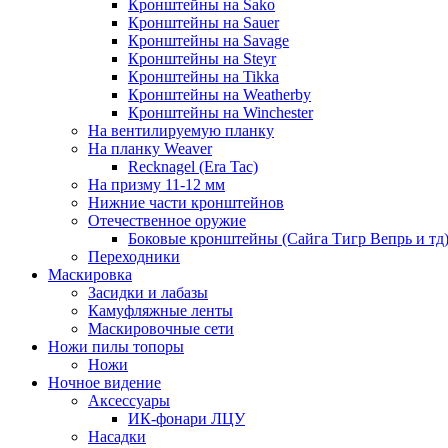
Кронштейны на Sako
Кронштейны на Sauer
Кронштейны на Savage
Кронштейны на Steyr
Кронштейны на Tikka
Кронштейны на Weatherby
Кронштейны на Winchester
На вентилируемую планку
На планку Weaver
Recknagel (Era Tac)
На призму 11-12 мм
Нижние части кронштейнов
Отечественное оружие
Боковые кронштейны (Сайга Тигр Вепрь и тд
Переходники
Маскировка
Засидки и лабазы
Камуфляжные ленты
Маскировочные сети
Ножи пилы топоры
Ножи
Ночное видение
Аксессуары
ИК-фонари ЛЦУ
Насадки