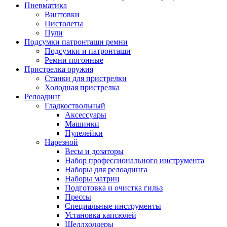
Пневматика
Винтовки
Пистолеты
Пули
Подсумки патронташи ремни
Подсумки и патронташи
Ремни погонные
Пристрелка оружия
Станки для пристрелки
Холодная пристрелка
Релоадинг
Гладкоствольный
Аксессуары
Машинки
Пулелейки
Нарезной
Весы и дозаторы
Набор профессионального инструмента
Наборы для релоадинга
Наборы матриц
Подготовка и очистка гильз
Прессы
Специальные инструменты
Установка капсюлей
Шеллхолдеры