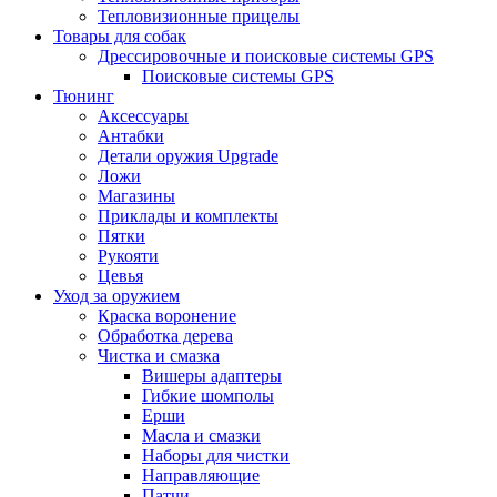
Тепловизионные прицелы
Товары для собак
Дрессировочные и поисковые системы GPS
Поисковые системы GPS
Тюнинг
Аксессуары
Антабки
Детали оружия Upgrade
Ложи
Магазины
Приклады и комплекты
Пятки
Рукояти
Цевья
Уход за оружием
Краска воронение
Обработка дерева
Чистка и смазка
Вишеры адаптеры
Гибкие шомполы
Ерши
Масла и смазки
Наборы для чистки
Направляющие
Патчи