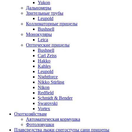
Yukon
Дальномеры
Зрительные трубы
Leupold
Коллиматорные прицелы
Bushnell
Монокуляры
Leica
Оптические прицелы
Bushnell
Carl Zeiss
Hakko
Kahles
Leupold
Nightforce
Nikko Stirling
Nikon
Redfield
Schmidt & Bender
Swarovski
Vortex
Охотхозяйствам
Автоматическая кормушка
Фотоловушки
Плавсредства лыжи снегоступы сани прицепы